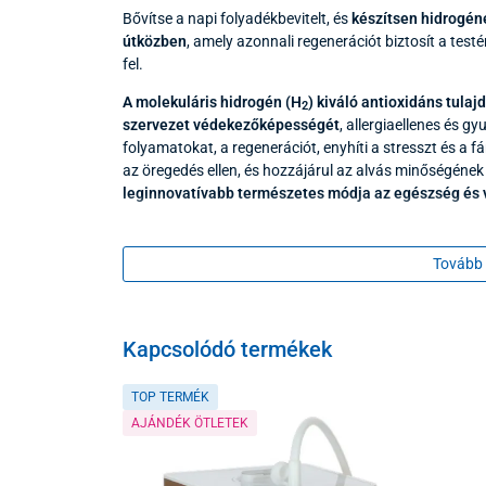
Bővítse a napi folyadékbevitelt, és
készítsen hidrogén
útközben
, amely azonnali regenerációt biztosít a testé
fel.
A molekuláris hidrogén (H
) kiváló antioxidáns tula
2
szervezet védekezőképességét
, allergiaellenes és 
folyamatokat, a regenerációt, enyhíti a stresszt és a f
az öregedés ellen, és hozzájárul az alvás minőségének 
leginnovatívabb természetes módja az egészség és 
A CA-306 hordozható hidrogénvíz-generátor
képes
a
előállítani mindössze 10 perc alatt. Az eredmény
egy t
Tovább 
előnyöket biztosít a test számára.
Kapcsolódó termékek
TOP TERMÉK
AJÁNDÉK ÖTLETEK