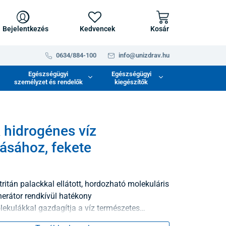
Bejelentkezés
Kedvencek
Kosár
0634/884-100
info@unizdrav.hu
Egészségügyi
Egészségügyi
személyzet és rendelők
kiegészítők
 hidrogénes víz
tásához, fekete
tritán palackkal ellátott, hordozható molekuláris
erátor rendkívül hatékony
ekulákkal gazdagítja a víz természetes
t, amelyek erős antioxidánsként működnek, és