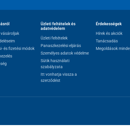
lásról
Üzleti feltételek és
Érdekességek
adatvédelem
vásároljak
Hírek és akciók
Üzleti feltételek
eléseim
Tanácsadás
Panaszkezelési eljárás
si- és fizetési módok
Megoldások minde
Személyes adatok védelme
ezelés
Sütik használati
őség
szabályzata
Itt vonhatja vissza a
szerződést