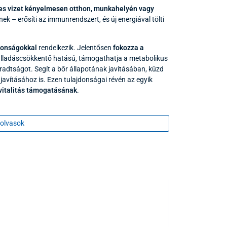
es vizet kényelmesen otthon, munkahelyén vagy
nek – erősíti az immunrendszert, és új energiával tölti
jdonságokkal
rendelkezik. Jelentősen
fokozza a
gyulladáscsökkentő hatású, támogathatja a metabolikus
áradtságot. Segít a bőr állapotának javításában, küzd
javításához is. Ezen tulajdonságai révén az egyik
vitalitás támogatásának
.
kár 5000 ppb
koncentrációjú hidrogéntartalmú vizet
ermészetes ízű víz
, amely emellett különleges
olvasok