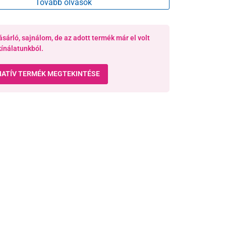
Tovább olvasok
a szervezet egészségét és regenerálódását.
ásárló, sajnálom, de az adott termék már el volt
kínálatunkból.
NATÍV TERMÉK MEGTEKINTÉSE