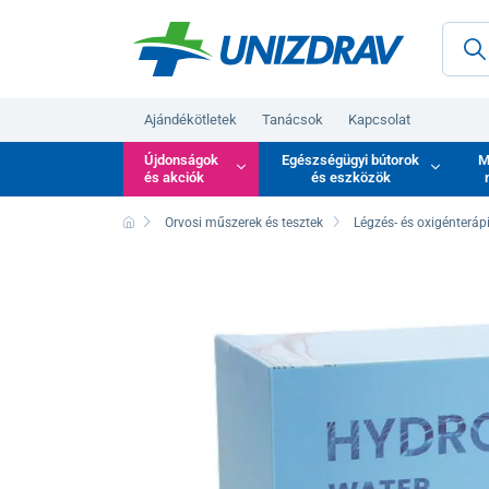
Ajándékötletek
Tanácsok
Kapcsolat
Újdonságok
Egészségügyi bútorok
M
és akciók
és eszközök
Orvosi műszerek és tesztek
Légzés- és oxigénteráp