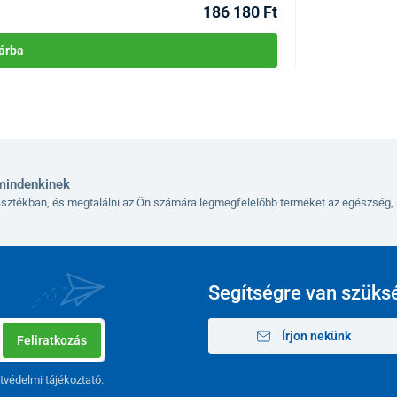
186 180 Ft
árba
készítése bárhol
l elektródákkal, amelyek hidrogéngázt termelnek, és egy
zben a teljes gyártási folyamatot
színes
mindenkinek
rogén-víz koncentráció
kb. 1500 – 3000 ppb
lasztékban, és megtalálni az Ön számára legmegfelelőbb terméket az egészség, 
idrogén-víz koncentráció
kb. 2000 – 5000 ppb
almasságot
garantál. A gyorstöltést támogató
USB-C
ülék kényelmes és gyors töltését gyakorlatilag
Segítségre van szüks
Írjon nekünk
ára hidrogénes víz előállításához.
Feliratkozás
tvédelmi tájékoztató
.