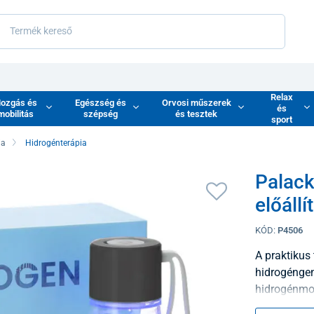
Relax
ozgás és
Egészség és
Orvosi műszerek
és
mobilitás
szépség
és tesztek
sport
ia
Hidrogénterápia
Palack
előállí
KÓD:
P4506
A praktikus 
hidrogéngen
hidrogénmol
összetételé