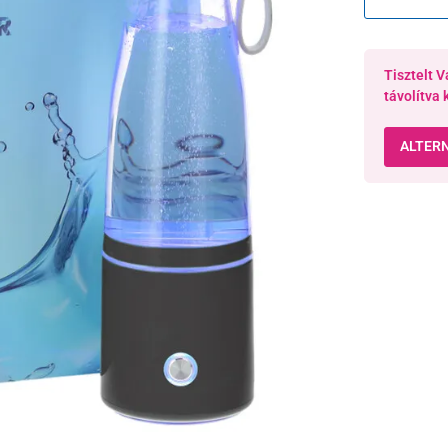
támogatják 
Tisztelt V
távolítva 
ALTER