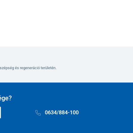
Kosárba
szépség és regeneráció területén.
ége?
0634/884-100