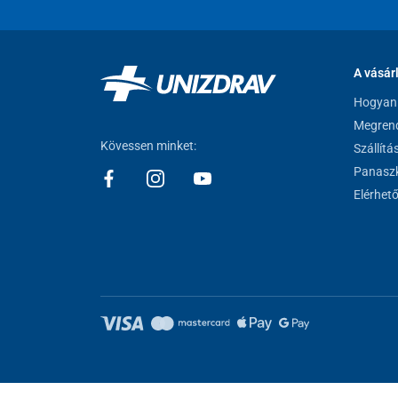
A vásár
Hogyan 
Megrend
Kövessen minket:
Szállítá
Panaszk
Elérhet