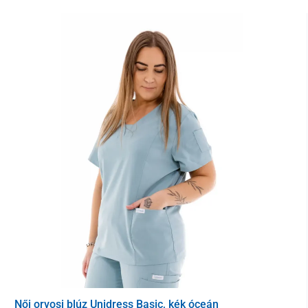
A nadrág kiváló minőségű
extra finom anyagból
készült, amely
egyesíti a műselymet, a poliésztert és a spandexet. Kopásálló,
kellemes tapintású és kényelmes viselet. Maximum 40 °C-on
mosógépben mosható,
könnyen vasalható
, és ismételt mosás
után
sem veszít színéből vagy formájából
.
Ideális választás
minden egészségügyi szakember számára
,
beleértve az orvosokat, nővéreket, gyógytornászokat,
gondozókat, orvosi asszisztenseket és laboránsokat.
Kialakításuknak és tartósságuknak köszönhetően a nadrág
alkalmas például kozmetikusoknak, fodrászoknak, de számos
más iparágban is.
Az Unidress Basic egészségügyi nadrág kombinálható az azonos
Női orvosi blúz Unidress Basic, kék óceán