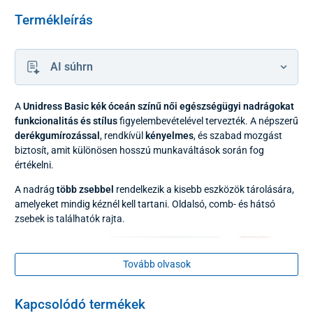
Termékleírás
AI súhrn
A
Unidress Basic kék óceán színű női egészségügyi nadrágokat
funkcionalitás és stílus
figyelembevételével tervezték. A népszerű
derékgumírozással
, rendkívül
kényelmes
, és szabad mozgást
biztosít, amit különösen hosszú munkaváltások során fog
értékelni.
A nadrág
több zsebbel
rendelkezik a kisebb eszközök tárolására,
amelyeket mindig kéznél kell tartani. Oldalsó, comb- és hátsó
zsebek is találhatók rajta.
Tovább olvasok
Kapcsolódó termékek