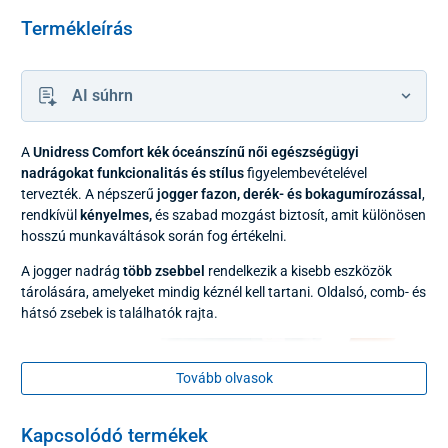
Termékleírás
AI súhrn
A
Unidress Comfort kék óceánszínű női egészségügyi
nadrágokat
funkcionalitás és stílus
figyelembevételével
tervezték. A népszerű
jogger fazon, derék- és bokagumírozással
,
rendkívül
kényelmes,
és szabad mozgást biztosít, amit különösen
hosszú munkaváltások során fog értékelni.
A jogger nadrág
több zsebbel
rendelkezik a kisebb eszközök
tárolására, amelyeket mindig kéznél kell tartani. Oldalsó, comb- és
hátsó zsebek is találhatók rajta.
Tovább olvasok
Kapcsolódó termékek