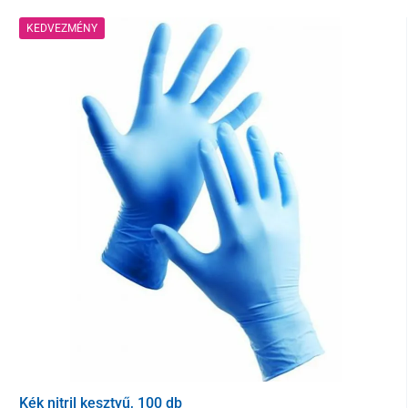
KEDVEZMÉNY
A nadrág kiváló minőségű
elasztikus anyagból
készült, amely
egyesíti a műselymet, a poliésztert és a spandexet. Kopásálló,
kellemes tapintású és kényelmes viselet. Maximum 40 °C-on
mosógépben mosható,
könnyen vasalható
, és ismételt mosás
után
sem veszít színéből vagy formájából
.
Ideális választás
minden egészségügyi szakember számára,
beleértve az orvosokat, nővéreket, gyógytornászokat,
gondozókat, orvosi asszisztenseket és laboránsokat.
Kialakításuknak és tartósságuknak köszönhetően a nadrág
alkalmas például kozmetikusoknak, fodrászoknak, de számos
más iparágban is.
Az Unidress Comfort egészségügyi nadrág kombinálható az
azonos nevű kollekció blúzával, így
stílusos, professzionális
egészségügyi egyenruhát
állíthat össze.
Kék nitril kesztyű, 100 db