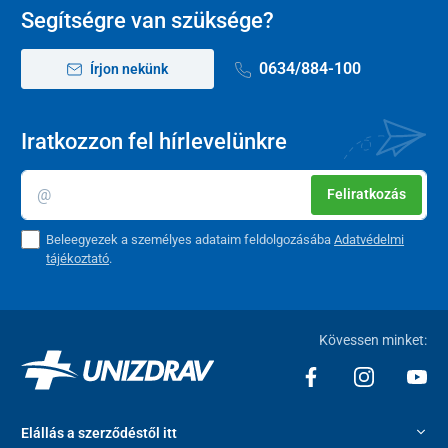
XXL
80 – 120 cm
127 cm
106 cm
Segítségre van szüksége?
3XL
84 – 124 cm
133 cm
106 cm
0634/884-100
Írjon nekünk
4XL
88 – 128 cm
139 cm
106 cm
Iratkozzon fel hírlevelünkre
A gyártó javaslata alapján célszerű egy mérettel kisebbet
választani.
Feliratkozás
Beleegyezek a személyes adataim feldolgozásába
Adatvédelmi
tájékoztató
.
Kövessen minket:
Elállás a szerződéstől itt