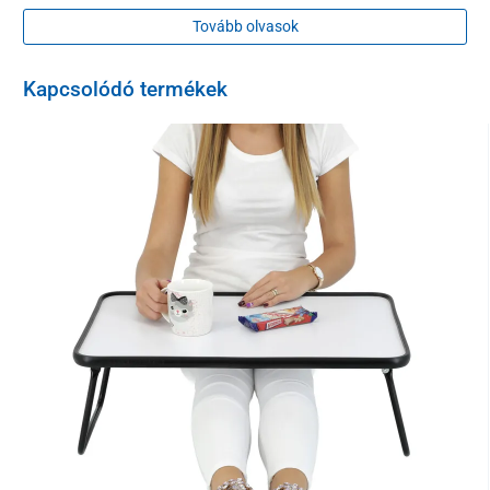
praktikus akasztók
találhatók, melyek segítségével például
kéztörlőt vagy más könnyebb tárgyakat lehet felakasztani.
Tovább olvasok
Kapcsolódó termékek