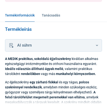
Termékinformációk
Tanácsadás
Termékleírás
AI súhrn
A MEDIK praktikus, sokoldalú éjjeliszekrény
kiválóan alkalmas
egészségügyi intézményekbe és otthoni használatra egyaránt.
Ideális választás állítható ágyak mellé
, valamint praktikus
tárolóként
rendelőkben
vagy más
munkahelyi környezetben.
Az éjjeliszekrény
egy zárható fiókkal
és egy tágas,
polcos
szekrénnyel rendelkezik
, amelyben minden szükséges eszköz,
gyógyszer vagy személyes tárgy kényelmesen elhelyezhető.
A
felső tárolófelület
megemelt peremekkel van ellátva
, amelyek
megakadályozzák a tárgyak leesését. A szekrény mindkét oldalán