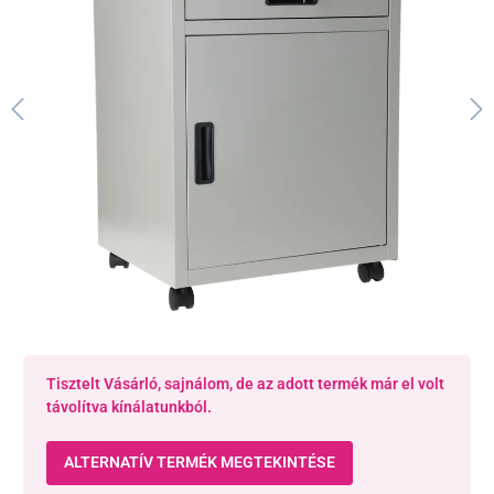
Tisztelt Vásárló, sajnálom, de az adott termék már el volt
távolítva kínálatunkból.
ALTERNATÍV TERMÉK MEGTEKINTÉSE