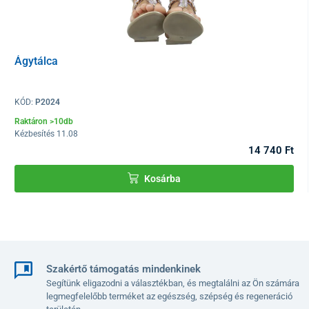
Ágytálca
KÓD:
P2024
A
forgó kerekekkel, fékekkel felszerelt
kialakítás könnyű és
biztonságos mozgatást tesz lehetővé.
Raktáron >10db
Kézbesítés 11.08
A MEDIK kórházi éjjeliszekrény stabil konstrukcióval rendelkezik,
14 740 Ft
amelyet
minőségi acéllemezből
készítettek, így hosszú
élettartamot biztosít. A
poli-propilén felülettel borított asztallap
Kosárba
könnyen tisztítható, és
egyszerűen higiénikusan tartható.
Műszaki adatok
Anyag
acél, polipropilén
Szakértő támogatás mindenkinek
Szekrény méretei
40 × 48 × 70 cm
Segítünk eligazodni a választékban, és megtalálni az Ön számára
(HxSzxM)
legmegfelelőbb terméket az egészség, szépség és regeneráció