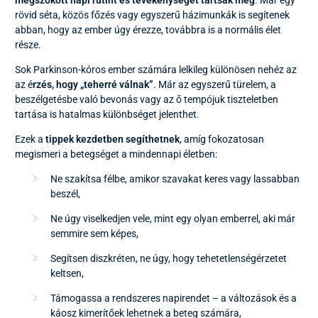
megszokott napi rutint és tevékenységet tartsák meg
. Már egy
rövid séta, közös főzés vagy egyszerű házimunkák is segítenek
abban, hogy az ember úgy érezze, továbbra is a normális élet
része.
Sok Parkinson-kóros ember számára lelkileg különösen nehéz az
az é
rzés, hogy „teherré válnak”
. Már az egyszerű türelem, a
beszélgetésbe való bevonás vagy az ő tempójuk tiszteletben
tartása is hatalmas különbséget jelenthet.
Ezek a
tippek kezdetben segíthetnek
, amíg fokozatosan
megismeri a betegséget a mindennapi életben:
Ne szakítsa félbe, amikor szavakat keres vagy lassabban
beszél,
Ne úgy viselkedjen vele, mint egy olyan emberrel, aki már
semmire sem képes,
Segítsen diszkréten, ne úgy, hogy tehetetlenségérzetet
keltsen,
Támogassa a rendszeres napirendet – a változások és a
káosz kimerítőek lehetnek a beteg számára,