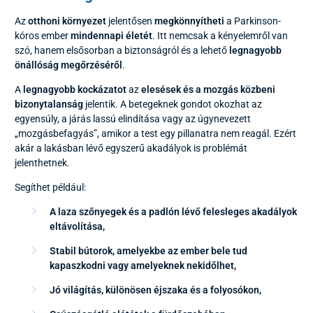
Az
otthoni környezet
jelentősen
megkönnyítheti
a Parkinson-
kóros ember
mindennapi életét
. Itt nemcsak a kényelemről van
szó, hanem elsősorban a biztonságról és a lehető
legnagyobb
önállóság megőrzéséről
.
A
legnagyobb kockázatot
az
elesések és a mozgás közbeni
bizonytalanság
jelentik. A betegeknek gondot okozhat az
egyensúly, a járás lassú elindítása vagy az úgynevezett
„mozgásbefagyás”, amikor a test egy pillanatra nem reagál. Ezért
akár a lakásban lévő egyszerű akadályok is problémát
jelenthetnek.
Segíthet például:
A laza szőnyegek és a padlón lévő felesleges akadályok
eltávolítása,
Stabil bútorok, amelyekbe az ember bele tud
kapaszkodni vagy amelyeknek nekidőlhet,
Jó világítás, különösen éjszaka és a folyosókon,