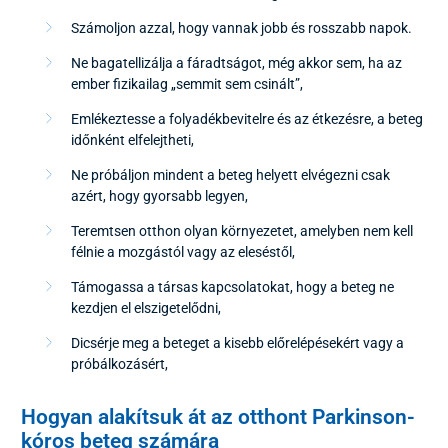
Számoljon azzal, hogy vannak jobb és rosszabb napok.
Ne bagatellizálja a fáradtságot, még akkor sem, ha az
ember fizikailag „semmit sem csinált”,
Emlékeztesse a folyadékbevitelre és az étkezésre, a beteg
időnként elfelejtheti,
Ne próbáljon mindent a beteg helyett elvégezni csak
azért, hogy gyorsabb legyen,
Teremtsen otthon olyan környezetet, amelyben nem kell
félnie a mozgástól vagy az eleséstől,
Támogassa a társas kapcsolatokat, hogy a beteg ne
kezdjen el elszigetelődni,
Dicsérje meg a beteget a kisebb előrelépésekért vagy a
próbálkozásért,
Hogyan alakítsuk át az otthont Parkinson-
kóros beteg számára