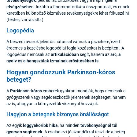
tevékenységek
, például az öltözködés vagy a napi higiénia
elvégzésében
. Inkább a finommotorikára összpontosít, és ennek
keretében különböző kézműves tevékenységekre lehet fókuszálni
(festés, varrás stb.).
Logopédia
A beszédzavarok jelentős hatással vannak a pszichére, ezért
érdemes a kezelésbe logopédiai foglalkozásokat is beépíteni. A
logopédus nemcsak az
artikulációban
segít, hanem az
arc, a
nyelv és a hangszálak izmainak erősítésében is.
Hogyan gondozzunk Parkinson-kóros
beteget?
A
Parkinson-kóros
emberek gyakran mondják, hogy nemcsak a
gyógyszerek vagy segédeszközök jelentenek segítséget, hanem
az is, ahogyan a környezetük viszonyul hozzájuk.
Hagyjon a betegnek bizonyos önállóságot
Az egyik
leggyakoribb hiba
, ha minden
tevékenységnél túl
gyorsan segítenek
. A család ezt jó szándékkal teszi, de a beteg