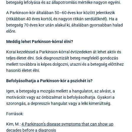
betegség lefolyása és az állapotromlás mértéke nagyon egyéni.
A Parkinson-kór általában 50–60 éves kor között jelentkezik
(ritkábban 40 éves kortól, és nagyon ritkán serdülőknél). Ha a
betegség 70 éves kor után alakul ki, általában gyorsabban halad
előre.
Meddig lehet Parkinson-kórral élni?
Korai kezeléssel a Parkinson-kórral évtizedeken át lehet aktív és
teljes életet élni. Sok diagnosztizált beteg megfelelő gondozás
mellett továbbra is képes dolgozni, utazni és a betegség előttihez
hasonló életet élni.
Befolyásolhatja a Parkinson-kór a pszichét is?
Igen, a betegség a mozgás mellett a hangulatot, az alvást, a
motivációt vagy az önbizalmat is befolyásolhatja. Gyakori a
szorongás, a depresszív hangulat vagy a lelki kimerültség.
Források:
Kim, M.:
4 Parkinson’s disease symptoms that can show up
decades before a diagnosis