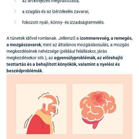
az arckifejezés megváltozása,
a szaglás és az ízérzékelés zavarai,
fokozott nyál-, könny- és izzadságtermelés.
A tünetek idővel romlanak. Jellemző a
izommerevség, a remegés,
a mozgászavarok
, mint az általános mozgáslassulás, a mozgás
megkezdésének nehézsége (például felálláskor, járás
megkezdésekor stb.), az
egyensúlyproblémák, az előrehajló
testtartás és a behajlított könyökök, valamint a nyelési és
beszédproblémák.