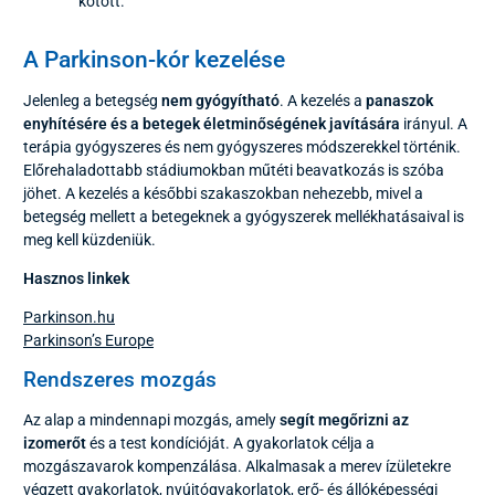
kötött.
A Parkinson-kór kezelése
Jelenleg a betegség
nem gyógyítható
. A kezelés a
panaszok
enyhítésére és a betegek életminőségének javítására
irányul. A
terápia gyógyszeres és nem gyógyszeres módszerekkel történik.
Előrehaladottabb stádiumokban műtéti beavatkozás is szóba
jöhet. A kezelés a későbbi szakaszokban nehezebb, mivel a
betegség mellett a betegeknek a gyógyszerek mellékhatásaival is
meg kell küzdeniük.
Hasznos linkek
Parkinson.hu
Parkinson’s Europe
Rendszeres mozgás
Az alap a mindennapi mozgás, amely
segít megőrizni az
izomerőt
és a test kondícióját. A gyakorlatok célja a
mozgászavarok kompenzálása. Alkalmasak a merev ízületekre
végzett gyakorlatok, nyújtógyakorlatok, erő- és állóképességi