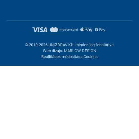
© 2010-2026 UNIZDRAV Kft. minden jog fenntartva.
Web dizajn: MARLOW DESIGN
Beállítások módosítása Cookies
Sütik beállítása
Ezek az oldalak cookie-kat használnak. Egyesek szükségesek az
oldal megfelelő működéséhez, másokat csak az Ön
hozzájárulásával használhatunk fel. Lehetősége van
visszautasítani az opcionális cookie-kat.
Elutasítani.
Feltétlenül szükséges