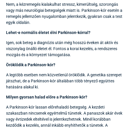
Nem, a kézremegés kialakulhat stressz, kimerültség, szorongás
vagy más neurológiai betegségek miatt is. Parkinson-kór esetén a
remegés jellemzően nyugalomban jelentkezik, gyakran csak a test
egyik oldalán.
Lehet-e normális életet élni Parkinson-kórral?
Igen, sok beteg a diagnózis után még hosszú éveken át aktív és
viszonylag önálló életet él. Fontos a korai kezelés, a rendszeres
mozgás és a környezet támogatása.
Öröklődik a Parkinson-kór?
A legtöbb esetben nem közvetlenül öröklődik. A genetika szerepet
játszhat, de a Parkinson-kór általában több tényező együttes
hatására alakul ki.
Milyen gyorsan halad előre a Parkinson-kór?
A Parkinson-kór lassan előrehaladó betegség. A kezdeti
szakaszban nincsenek egyértelmű tünetek. A panaszok akár évek
vagy évtizedek elteltével is jelentkezhetnek. Minél korábban
kezdődik a kezelés, annál inkább enyhíthetők a tünetek. A