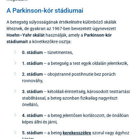
A Parkinson-kór stádiumai
A betegség súlyosságának értékelésére különböző skálák
léteznek, de gyakran az 1967-ben bevezetett úgynevezett
Hoehn–Yahr skálát
használják, amely a
Parkinson-kór
stádiumait
a következőkre osztja:
0. stádium
– tünetmentes,
1. stádium
– a betegség a test egyik oldalán jelentkezik,
2. stádium
– obojstranné postihnutie bez porúch
rovnováhy,
3. stádium
– kétoldali érintettség, károsodott testtartási
stabilitással, a beteg azonban fizikailag nagyrészt
önellátó,
4. stádium
– a beteg jelentősen korlátozott, de önállóan
képes állni és járni,
5. stádium
– a beteg
kerekesszékre
szorul vagy ágyhoz