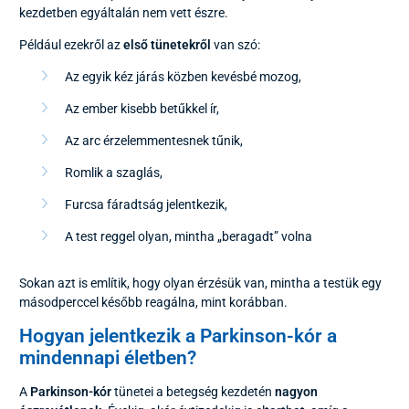
kezdetben egyáltalán nem vett észre.
Például ezekről az
első tünetekről
van szó:
Az egyik kéz járás közben kevésbé mozog,
Az ember kisebb betűkkel ír,
Az arc érzelemmentesnek tűnik,
Romlik a szaglás,
Furcsa fáradtság jelentkezik,
A test reggel olyan, mintha „beragadt” volna
Sokan azt is említik, hogy olyan érzésük van, mintha a testük egy
másodperccel később reagálna, mint korábban.
Hogyan jelentkezik a Parkinson-kór a
mindennapi életben?
A
Parkinson-kór
tünetei a betegség kezdetén
nagyon