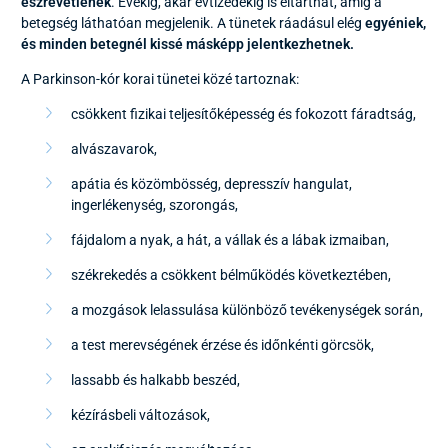
észrevétlenek
. Évekig, akár évtizedekig is eltarthat, amíg a
betegség láthatóan megjelenik. A tünetek ráadásul elég
egyéniek,
és minden betegnél kissé másképp jelentkezhetnek.
A Parkinson-kór korai tünetei közé tartoznak:
csökkent fizikai teljesítőképesség és fokozott fáradtság,
alvászavarok,
apátia és közömbösség, depresszív hangulat,
ingerlékenység, szorongás,
fájdalom a nyak, a hát, a vállak és a lábak izmaiban,
székrekedés a csökkent bélműködés következtében,
a mozgások lelassulása különböző tevékenységek során,
a test merevségének érzése és időnkénti görcsök,
lassabb és halkabb beszéd,
kézírásbeli változások,