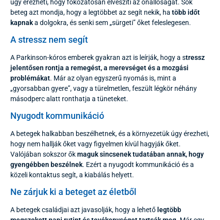
úgy érezheti, hogy fokozatosan elveszíti az önállóságát. Sok
beteg azt mondja, hogy a legtöbbet az segít nekik, ha
több időt
kapnak
a dolgokra, és senki sem „sürgeti” őket feleslegesen.
A stressz nem segít
A Parkinson-kóros emberek gyakran azt is leírják, hogy a s
tressz
jelentősen rontja a remegést, a merevséget és a mozgási
problémákat
. Már az olyan egyszerű nyomás is, mint a
„gyorsabban gyere”, vagy a türelmetlen, feszült légkör néhány
másodperc alatt ronthatja a tüneteket.
Nyugodt kommunikáció
A betegek halkabban beszélhetnek, és a környezetük úgy érezheti,
hogy nem hallják őket vagy figyelmen kívül hagyják őket.
Valójában sokszor ők
maguk sincsenek tudatában annak, hogy
gyengébben beszélnek
. Ezért a nyugodt kommunikáció és a
közeli kontaktus segít, a kiabálás helyett.
Ne zárjuk ki a beteget az életből
A betegek családjai azt javasolják, hogy a lehető
legtöbb