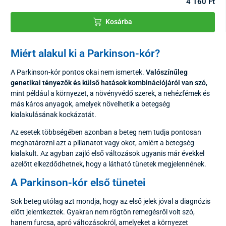
4 160 Ft
Kosárba
Miért alakul ki a Parkinson-kór?
A Parkinson-kór pontos okai nem ismertek.
Valószínűleg
genetikai tényezők és külső hatások kombinációjáról van szó
,
mint például a környezet, a növényvédő szerek, a nehézfémek és
más káros anyagok, amelyek növelhetik a betegség
kialakulásának kockázatát.
Az esetek többségében azonban a beteg nem tudja pontosan
meghatározni azt a pillanatot vagy okot, amiért a betegség
kialakult. Az agyban zajló első változások ugyanis már évekkel
azelőtt elkezdődhetnek, hogy a látható tünetek megjelennének.
A Parkinson-kór első tünetei
Sok beteg utólag azt mondja, hogy az első jelek jóval a diagnózis
előtt jelentkeztek. Gyakran nem rögtön remegésről volt szó,
hanem furcsa, apró változásokról, amelyeket a környezet