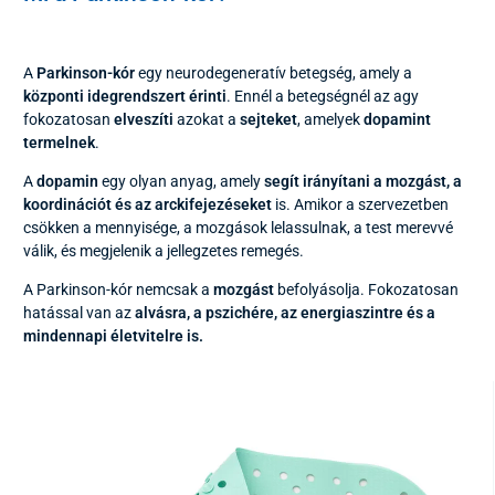
A
Parkinson-kór
egy neurodegeneratív betegség, amely a
központi idegrendszert érinti
. Ennél a betegségnél az agy
fokozatosan
elveszíti
azokat a
sejteket
, amelyek
dopamint
termelnek
.
A
dopamin
egy olyan anyag, amely
segít irányítani a mozgást, a
koordinációt és az arckifejezéseket
is. Amikor a szervezetben
csökken a mennyisége, a mozgások lelassulnak, a test merevvé
válik, és megjelenik a jellegzetes remegés.
A Parkinson-kór nemcsak a
mozgást
befolyásolja. Fokozatosan
hatással van az
alvásra, a pszichére, az energiaszintre és a
mindennapi életvitelre is.