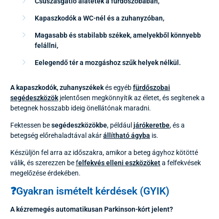
Csúszásgátló alátétek a fürdőszobában,
Kapaszkodók a WC-nél és a zuhanyzóban,
Magasabb és stabilabb székek, amelyekből könnyebb
felállni,
E
elegendő tér a mozgáshoz szűk helyek nélkül.
A kapaszkodók, zuhanyszékek
és egyéb
fürdőszobai
segédeszközök
jelentősen megkönnyítik az életet, és segítenek a
betegnek hosszabb ideig önellátónak maradni.
Fektessen be
segédeszközökbe
, például
járókeretbe
,
és a
betegség előrehaladtával akár
állítható ágyba
is.
Készüljön fel arra az időszakra, amikor a beteg ágyhoz kötötté
válik, és szerezzen be
f
elfekvés elleni eszközöket
a felfekvések
megelőzése érdekében.
❓Gyakran ismételt kérdések (GYIK)
A kézremegés automatikusan Parkinson-kórt jelent?