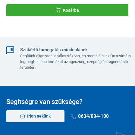
Anyag
hab, PVC
Kosárba
Súly
810 g
Szakértő támogatás mindenkinek
Segítünk eligazodni a választékban, és megtalálni az Ön számára
legmegfelelőbb terméket az egészség, szépség és regeneráció
területén.
Segítségre van szüksége?
0634/884-100
Írjon nekünk