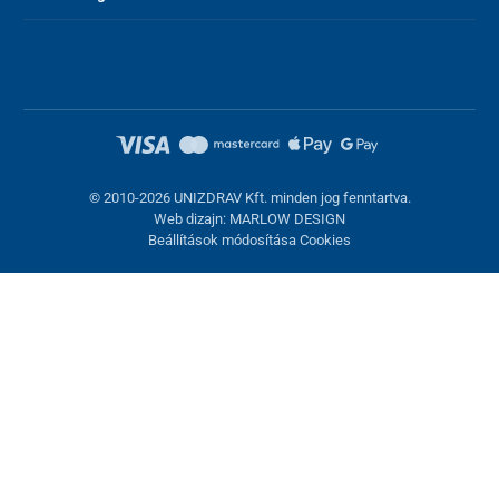
© 2010-2026 UNIZDRAV Kft. minden jog fenntartva.
Web dizajn: MARLOW DESIGN
Beállítások módosítása Cookies
Sütik beállítása
Ezek az oldalak cookie-kat használnak. Egyesek szükségesek az
oldal megfelelő működéséhez, másokat csak az Ön
hozzájárulásával használhatunk fel. Lehetősége van
visszautasítani az opcionális cookie-kat.
Elutasítani.