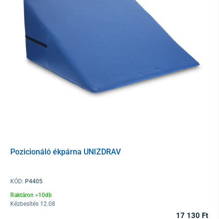
A pozicionáló henger hasznos masszázsoknál, fizioterápiás és
rehabilitációs gyakorlatoknál, korrekciós gimnasztikánál,
valamint más típusú gyakorlatoknál, például jógánál.
Az izmok
rugalmasságának
támogatása
mellett
egyensúlyozó eszközként
is szolgál a a test stabilitásának fejlesztésében.
A termék
habszivacs töltettel
rendelkezik, és a huzatja
szennyeződésekkel szemben ellenálló, valamint
könnyen
Pozicionáló ékpárna UNIZDRAV
karbantartható
. A huzat
mosógépben
, kímélő programon,
legfeljebb 30 °C-on mosható
.
KÓD:
P4405
Paraméterek
Raktáron >10db
Kézbesítés 12.08
Méretek
50 x 22 cm
17 130 Ft