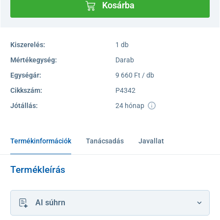
Kosárba
Kiszerelés:
1 db
Mértékegység:
Darab
Egységár:
9 660 Ft / db
Cikkszám:
P4342
Jótállás:
24 hónap
Termékinformációk
Tanácsadás
Javallat
Termékleírás
AI súhrn