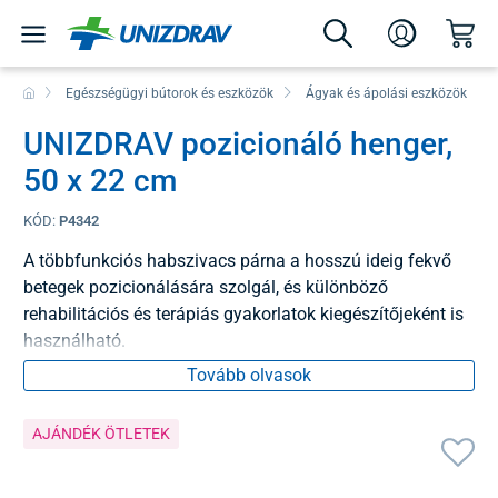
Egészségügyi bútorok és eszközök
Ágyak és ápolási eszközök
UNIZDRAV pozicionáló henger,
50 x 22 cm
KÓD:
P4342
A többfunkciós habszivacs párna a hosszú ideig fekvő
betegek pozicionálására szolgál, és különböző
rehabilitációs és terápiás gyakorlatok kiegészítőjeként is
használható.
Tovább olvasok
AJÁNDÉK ÖTLETEK