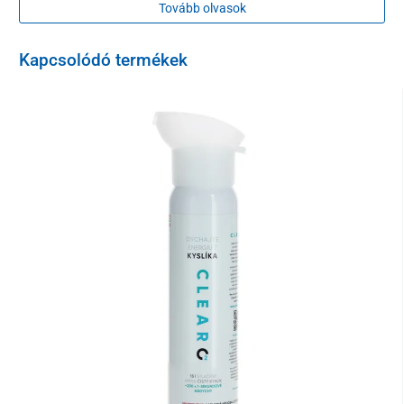
Tovább olvasok
bőrt.
A ClearO2 Oxygen Mist revitalizáló spray
kíméletes
minden
Kapcsolódó termékek
bőrtípushoz
, és
gyermekek számára
is alkalmas
.
A használat
kb 20 cm távolságból alkalmazzuk
Kiszerelés
100 ml