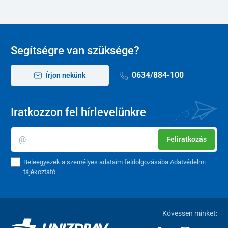
Segítségre van szüksége?
0634/884-100
Írjon nekünk
Iratkozzon fel hírlevelünkre
Feliratkozás
Beleegyezek a személyes adataim feldolgozásába
Adatvédelmi
tájékoztató
.
Kövessen minket: