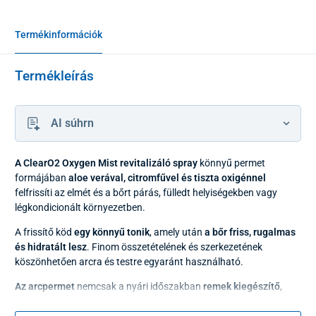
Termékinformációk
Termékleírás
AI súhrn
A ClearO2 Oxygen Mist revitalizáló spray
könnyű permet
formájában
aloe verával, citromfűvel és tiszta oxigénnel
felfrissíti az elmét és a bőrt párás, fülledt helyiségekben vagy
légkondicionált környezetben.
A frissítő köd
egy könnyű tonik
, amely után
a bőr friss, rugalmas
és hidratált lesz
. Finom összetételének és szerkezetének
köszönhetően arcra és testre egyaránt használható.
Az arcpermet
nemcsak a nyári időszakban
remek kiegészítő
,
hanem
utazás, sportolás közben
vagy a
bőrápolási rutin
utolsó
lépéseként is használható, mindig puhává és nyugodttá téve a