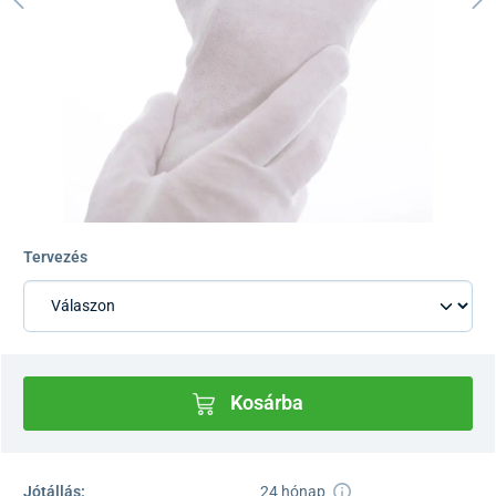
Tervezés
Kosárba
Jótállás:
24 hónap