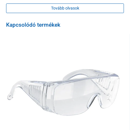
A kesztyű
többször is használható
.
Mosógépben
maximum
60°C
Tovább olvasok
-on moshatók.
Méretek
Kapcsolódó termékek
M
L
Csomagolás
1 pár