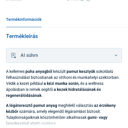
Termékinformációk
Termékleírás
AI súhrn
A kellemes
puha anyagból
készült
pamut kesztyűk
sokoldalú
felhasználást biztosítanak az otthoni és munkahelyi szektorban.
Védik a kezet például
a kézi munka során,
és a wellness
ápolásban is remek segítői
a kezek hidratálásának és
regenerálódásának
.
A légáteresztő pamut anyag
megfelelő választás
az érzékeny
kézbőr
számára, amely elegendő légáramlást biztosít.
Tulajdonságaiknak köszönhetően alkalmasak
gumi- vagy
latexkesztyű alatti
viselésre.