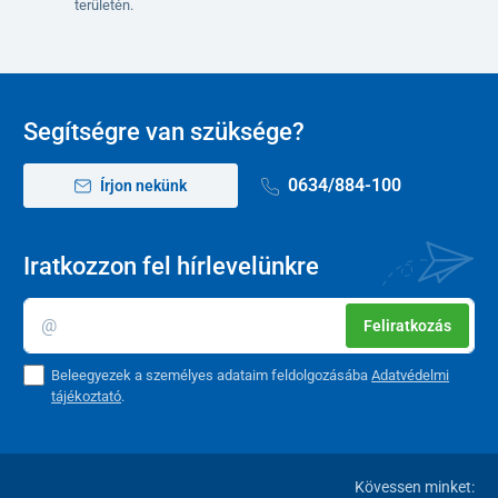
területén.
Segítségre van szüksége?
0634/884-100
Írjon nekünk
Iratkozzon fel hírlevelünkre
Feliratkozás
Beleegyezek a személyes adataim feldolgozásába
Adatvédelmi
tájékoztató
.
Kövessen minket: