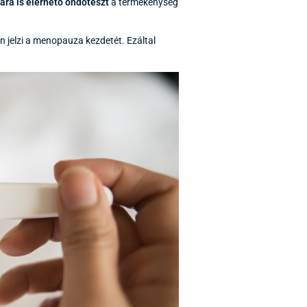
ára is elérhető ondóteszt
a termékenység
n jelzi a menopauza kezdetét. Ezáltal