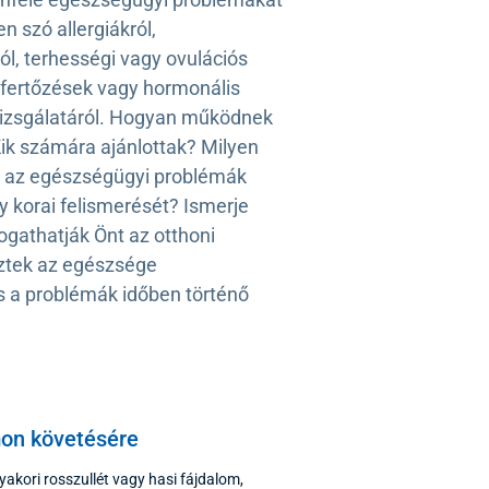
en szó allergiákról,
ról, terhességi vagy ovulációs
ve fertőzések vagy hormonális
vizsgálatáról. Hogyan működnek
Kik számára ajánlottak? Milyen
k az egészségügyi problémák
 korai felismerését? Ismerje
gathatják Önt az otthoni
sztek az egészsége
 a problémák időben történő
mon követésére
akori rosszullét vagy hasi fájdalom,