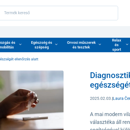
Relax
ozgás és
Egészség és
Orvosi műszerek
és
mobilitás
szépség
és tesztek
sport
gészségét ellenőrzés alatt
Diagnosztik
egészségét
2025.02.03.
|
Laura Če
A mai modern vil
választéka áll r
segítségével kül