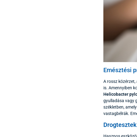
Emésztési p
A rossz közérzet,
is. Amennyiben k
Helicobacter pylo
gyulladása vagy g
székletben, amely
vastagbélrák. Eme
Drogtesztek
Hasznos eszközö