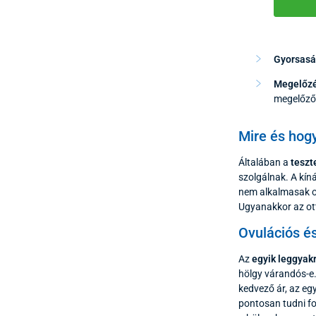
Gyorsasá
Megelőzé
megelőző 
Mire és hogy
Általában a
teszt
szolgálnak. A kín
nem alkalmasak o
Ugyanakkor az ott
Ovulációs é
Az
egyik leggyak
hölgy várandós-e.
kedvező ár, az eg
pontosan tudni fo