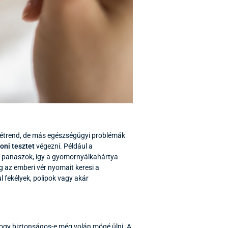
ő étrend, de más egészségügyi problémák
oni tesztet
végezni. Például a
is panaszok, így a gyomornyálkahártya
g az emberi vér nyomait keresi a
 fekélyek, polipok vagy akár
ogy biztonságos-e még volán mögé ülni. A