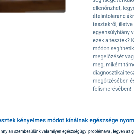
ellenőrizhet, legy
ételintoleranciák
tesztekről, illet
egyensúlyhiány 
ezek a tesztek? 
módon segítheti
megelőzését vagy
meg, miként támo
diagnosztikai te
megőrzésében és
felismerésében!
tesztek kényelmes módot kínálnak egészsége nyo
annyian szembesülünk valamilyen egészségügyi problémával, legyen az gy