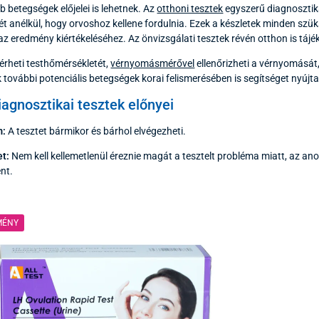
 betegségek előjelei is lehetnek. Az
otthoni tesztek
egyszerű diagnosztika
sét anélkül, hogy orvoshoz kellene fordulnia. Ezek a készletek minden sz
az eredmény kiértékeléséhez. Az önvizsgálati tesztek révén otthon is táj
heti testhőmérsékletét,
vérnyomásmérővel
ellenőrizheti a vérnyomását, 
k további potenciális betegségek korai felismerésében is segítséget nyújt
iagnosztikai tesztek előnyei
m:
A tesztet bármikor és bárhol elvégezheti.
t:
Nem kell kellemetlenül éreznie magát a tesztelt probléma miatt, az a
ent.
MÉNY