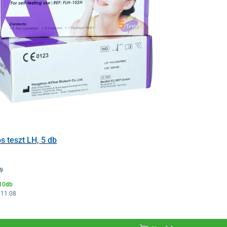
s teszt LH, 5 db
9
>10db
 11.08