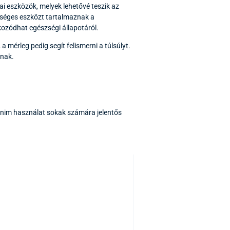
i eszközök, melyek lehetővé teszik az
ükséges eszközt tartalmaznak a
ékozódhat egészségi állapotáról.
a mérleg pedig segít felismerni a túlsúlyt.
anak.
nonim használat sokak számára jelentős