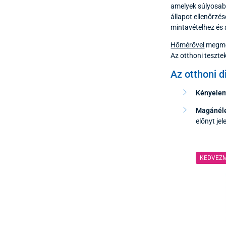
amelyek súlyosabb
állapot ellenőrzé
mintavételhez és 
Hőmérővel
megmér
Az otthoni teszte
Az otthoni d
Kényele
Magánéle
előnyt jel
KEDVEZ