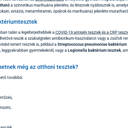
atható
a szintetikus marihuána jelenléte, és léteznek nyáltesztek is, amely
okain, extázis, metamfetamin, ópiátok és marihuána) jelenléte mutatható 
aktériumtesztek
ban talán a legelterjedtebbek a
COVID-19 antigén tesztek és a CRP teszt
rülhetővé teszik a szükségtelen antibiotikum-használatot vagy a zsúfolt re
ésbé ismert tesztek is, például a
Streptococcus pneumoniae baktérium
z, leggyakrabban gyermekeknél, vagy a
Legionella baktérium
tesztek
, a
hetnek még az otthoni tesztek?
hető továbbá:
ertőzés,
nszint,
ranciák,