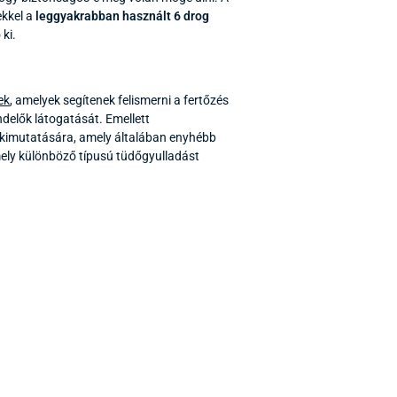
ekkel a
leggyakrabban használt 6 drog
ki.
ek
, amelyek segítenek felismerni a fertőzés
ndelők látogatását. Emellett
kimutatására, amely általában enyhébb
mely különböző típusú tüdőgyulladást