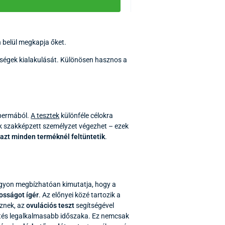
 belül megkapja őket.
ségek kialakulását. Különösen hasznos a
 spermából.
A tesztek
különféle célokra
ak szakképzett személyzet végezhet – ezek
 azt minden terméknél feltüntetik
.
agyon megbízhatóan kimutatja, hogy a
osságot ígér
. Az előnyei közé tartozik a
eznek, az
ovulációs teszt
segítségével
yítés legalkalmasabb időszaka. Ez nemcsak