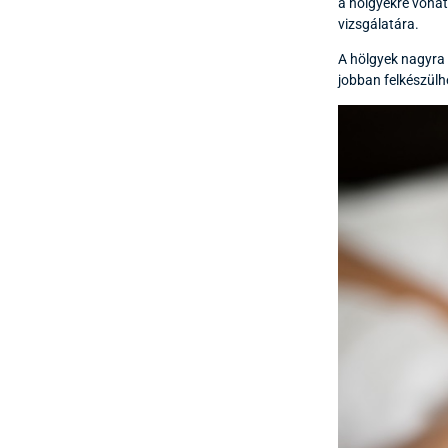
a hölgyekre vona
vizsgálatára.
A hölgyek nagyra 
jobban felkészülh