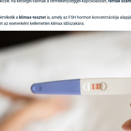
tkozik: ha kétségei vannak a termékenységgel kapcsolatban,
férfiak szám
értékelik a
klimax-tesztet
is, amely az FSH hormon koncentrációja alapjá
et az esetenként kellemetlen klimax időszakára.