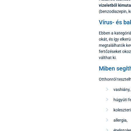
vizeletből kimut
(benzodiazepin, k
Vírus- és b
Ebben a kategóriá
okát, és így elke
megtalálhatók kev
fertőzéseket oko
válthat ki.
Miben segít
Otthonról tesztel
vashiány,
húgyúti f
koleszteri
allergia,
ételintole