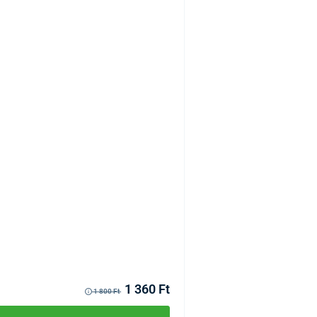
CRP gyorsteszt, 1 db
KÓD:
P2422
Raktáron >10db
Kézbesítés 11.08
1 360 Ft
1 800 Ft