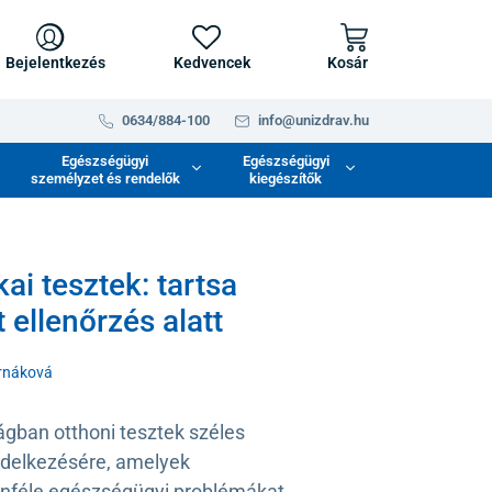
Bejelentkezés
Kedvencek
Kosár
0634/884-100
info@unizdrav.hu
Egészségügyi
Egészségügyi
személyzet és rendelők
kiegészítők
ai tesztek: tartsa
 ellenőrzés alatt
rnáková
ágban otthoni tesztek széles
endelkezésére, amelyek
önféle egészségügyi problémákat