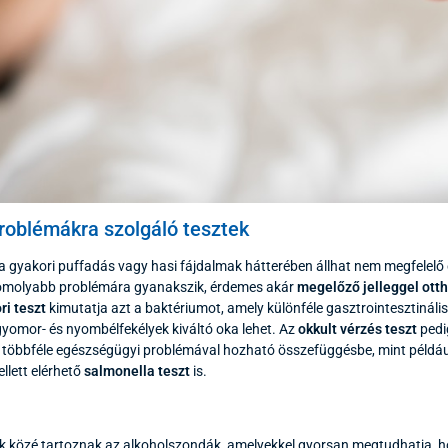
roblémákra szolgáló tesztek
 a gyakori puffadás vagy hasi fájdalmak hátterében állhat nem megfelel
omolyabb problémára gyanakszik, érdemes akár
megelőző jelleggel otth
ri teszt
kimutatja azt a baktériumot, amely különféle gasztrointesztinál
yomor- és nyombélfekélyek kiváltó oka lehet. Az
okkult vérzés teszt
pedi
 többféle egészségügyi problémával hozható összefüggésbe, mint például
llett elérhető
salmonella teszt
is.
k közé tartoznak az
alkoholszondák
, amelyekkel gyorsan megtudhatja, h