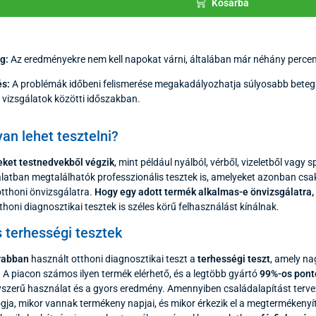
Kosárba
g:
Az eredményekre nem kell napokat várni, általában már néhány percen
s:
A problémák időbeni felismerése megakadályozhatja súlyosabb beteg
vizsgálatok közötti időszakban.
an lehet tesztelni?
eket testnedvekből végzik
, mint például nyálból, vérből, vizeletből vagy
álatban megtalálhatók professzionális tesztek is, amelyeket azonban cs
tthoni önvizsgálatra.
Hogy egy adott termék alkalmas-e önvizsgálatra,
honi diagnosztikai tesztek is széles körű felhasználást kínálnak.
s terhességi tesztek
rabban
használt otthoni diagnosztikai teszt a
terhességi teszt
, amely n
 A piacon számos ilyen termék elérhető, és a legtöbb gyártó
99%-os pont
yszerű használat és a gyors eredmény. Amennyiben családalapítást terv
gja, mikor vannak termékeny napjai, és mikor érkezik el a megterméken