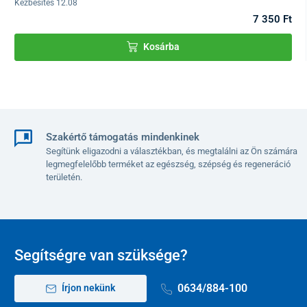
Kézbesítés 12.08
7 350 Ft
Kosárba
A Medolight készülék előnyei
Aktiválja az enzimes folyamatokat
Szakértő támogatás mindenkinek
Javítja a sejtek működését és immunitását
Segítünk eligazodni a választékban, és megtalálni az Ön számára
legmegfelelőbb terméket az egészség, szépség és regeneráció
Támogatja a kollagéntermelést
területén.
Nincs kölcsönhatás a gyógyszerekkel, sőt, javítja azok
felszívódását és hatékonyságát
Mellékhatások nélkül
Egyszerű használat
Kompakt méret, kényelmes hordozhatóság
Segítségre van szüksége?
0634/884-100
Írjon nekünk