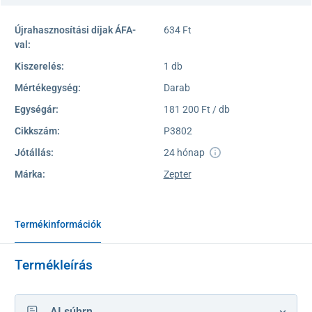
Újrahasznosítási díjak ÁFA-
634 Ft
val:
Kiszerelés:
1 db
Mértékegység:
Darab
Egységár:
181 200 Ft / db
Cikkszám:
P3802
Jótállás:
24 hónap
Márka:
Zepter
Termékinformációk
Termékleírás
AI súhrn