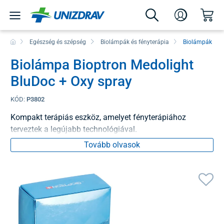
Egészség és szépség
Biolámpák és fényterápia
Biolámpák
Biolámpa Bioptron Medolight
BluDoc + Oxy spray
KÓD:
P3802
Kompakt terápiás eszköz, amelyet fényterápiához
terveztek a legújabb technológiával.
Tovább olvasok