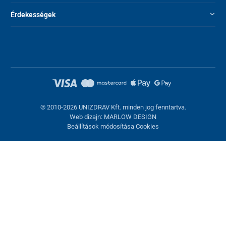
Érdekességek
© 2010-2026 UNIZDRAV Kft. minden jog fenntartva.
Web dizajn: MARLOW DESIGN
Beállítások módosítása Cookies
Sütik beállítása
Ezek az oldalak cookie-kat használnak. Egyesek szükségesek az
oldal megfelelő működéséhez, másokat csak az Ön
hozzájárulásával használhatunk fel. Lehetősége van
visszautasítani az opcionális cookie-kat.
Elutasítani.