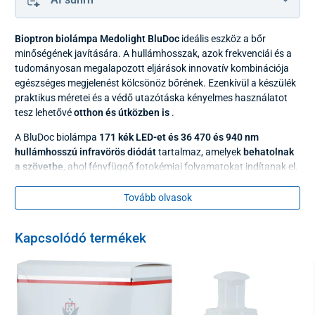
Bioptron biolámpa Medolight BluDoc
ideális eszköz a bőr
minőségének javítására. A hullámhosszak, azok frekvenciái és a
tudományosan megalapozott eljárások innovatív kombinációja
egészséges megjelenést kölcsönöz bőrének. Ezenkívül a készülék
praktikus méretei és a védő utazótáska kényelmes használatot
tesz lehetővé
otthon és útközben is
.
A BluDoc biolámpa
171 kék LED-et és 36 470 és 940 nm
hullámhosszú infravörös diódát
tartalmaz, amelyek
behatolnak
a szövetbe
, ahol fényfüggő fotokémiai folyamatokat indítanak el.
Aktiválják az enzimatikus folyamatokat, és elektromágneses
energiát adnak a sejtes mitokondriumokhoz. Így
a sejtek
Tovább olvasok
életfolyamatai és védőrendszereik meghosszabbodnak
.
A kék hullámtartományt nagy intenzitással nyeli el a fényre
Kapcsolódó termékek
érzékeny struktúrák egész sora (flavin, porfirinek, karotinoidok).
Ez a folyamat biztosítja a fotokémiai reakciók helyes lefolyását,
amelyek fontosak a bőr biológiai működéséhez.
A
Medolight BluDoc
eszköz használata