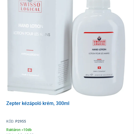
Bőr előkészítése kozmetikai kezelések előtt, valamint a
kozmetikai termékek hatékonyságának fokozása
Gyengéd arcmasszázs
Problémás bőr kezelése
A bőr minőségének javítása
Zepter kézápoló krém, 300ml
KÓD:
P2955
Raktáron >10db