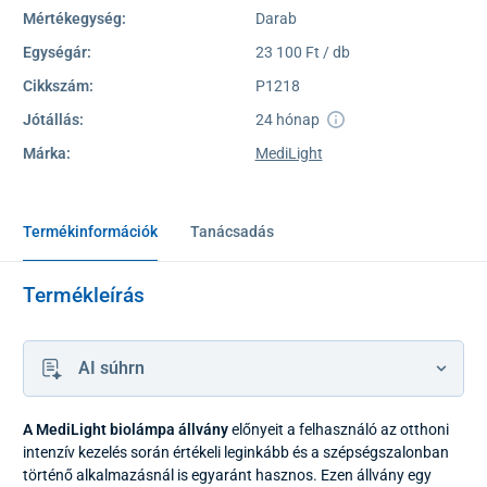
Mértékegység:
Darab
Egységár:
23 100 Ft / db
Cikkszám:
P1218
Jótállás:
24 hónap
Márka:
MediLight
Termékinformációk
Tanácsadás
Termékleírás
AI súhrn
A MediLight biolámpa állvány
előnyeit a felhasználó az otthoni
intenzív kezelés során értékeli leginkább és a szépségszalonban
történő alkalmazásnál is egyaránt hasznos. Ezen állvány egy