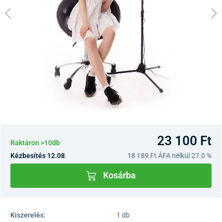
23 100 Ft
Raktáron >10db
Kézbesítés 12.08
18 189 Ft
ÁFA nélkül 27.0 %
Kosárba
Kiszerelés:
1 db