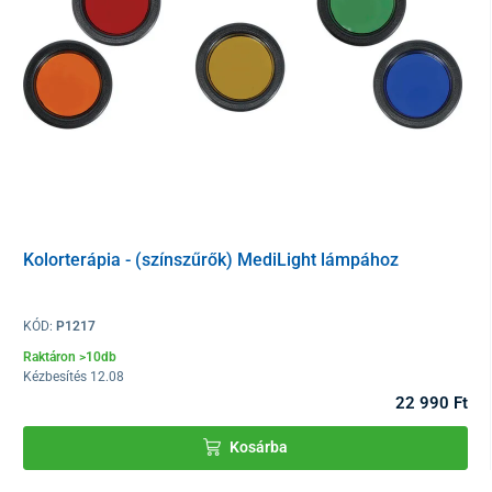
Kolorterápia - (színszűrők) MediLight lámpához
KÓD:
P1217
Raktáron >10db
Kézbesítés 12.08
22 990 Ft
Kosárba