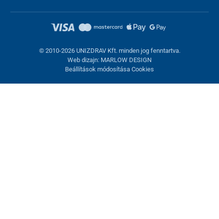
© 2010-2026 UNIZDRAV Kft. minden jog fenntartva.
Web dizajn: MARLOW DESIGN
Beállítások módosítása Cookies
Sütik beállítása
Ezek az oldalak cookie-kat használnak. Egyesek szükségesek az
oldal megfelelő működéséhez, másokat csak az Ön
hozzájárulásával használhatunk fel. Lehetősége van
visszautasítani az opcionális cookie-kat.
Elutasítani.
Feltétlenül szükséges
Teljesítmény