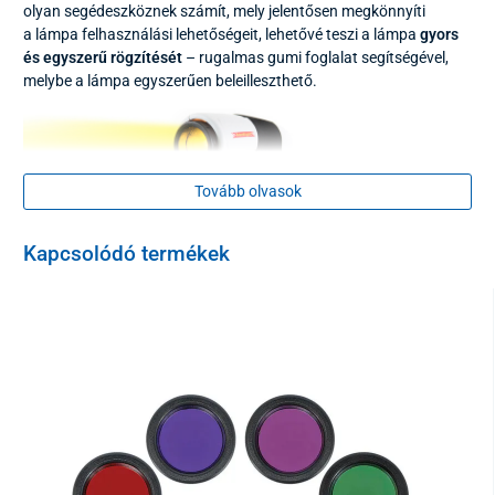
olyan segédeszköznek számít, mely jelentősen megkönnyíti
a lámpa felhasználási lehetőségeit, lehetővé teszi a lámpa
gyors
és egyszerű rögzítését
– rugalmas gumi foglalat segítségével,
melybe a lámpa egyszerűen beleilleszthető.
Tovább olvasok
Kapcsolódó termékek
Az állvány
lehetővé teszi a lámpa beállítását
minden irányba,
stabilitásának köszönhetően bebiztosítja a lámpa biztonságos
tartását.