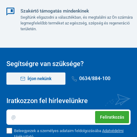
Szakértő támogatás mindenkinek
Segítünk eligazodni a választékban, és megtalálni az Ön számára
legmegfelelőbb terméket az egészség, szépség és regeneráció
területén.
Segítségre van szüksége?
0634/884-100
Írjon nekünk
Iratkozzon fel hírlevelünkre
Feliratkozás
Beleegyezek a személyes adataim feldolgozásába
Adatvédelmi
A kerekesszék oldalai felhajthatók és levehetők,
amit a páciens
tájékoztató
.