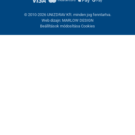
© 2010-2026 UNIZDRAV Kft. minden jog fenntartva.
Web dizajn: MARLOW DESIGN
Beállítások módosítása Cookies
Sütik beállítása
Ezek az oldalak cookie-kat használnak. Egyesek szükségesek az
oldal megfelelő működéséhez, másokat csak az Ön
hozzájárulásával használhatunk fel. Lehetősége van
visszautasítani az opcionális cookie-kat.
Elutasítani.
A hátsó kerekek gyorskioldók
, és a kerék közepén lévő fekete
gomb megnyomásával eltávolíthatók.
A lábtartók magassága
Feltétlenül szükséges
állítható, levehető és összecsukható.
Teljesítmény
Marketing sütik