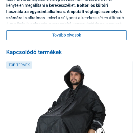
kénytelen megállítani a kerekesszéket.
Beltéri és kültéri
használatra egyaránt alkalmas.
Amputált végtagú személyek
számára is alkalmas
, mivel a súlypont a kerekesszéken állítható.
A minőségi kidolgozás, a strapabíró konstrukció és az innovatív
megoldások alkalmazása garantálja, hogy a kerekesszék évekig
Tovább olvasok
szolgálja a tulajdonost.
A kerekesszék jellemzői
Kapcsolódó termékek
TOP TERMÉK
Súly
Rendkívül könnyű, mindössze 17,5 kg. Kezelése nem nehéz,
könnyen hordozható, ami nagyon praktikussá teszi használatát.