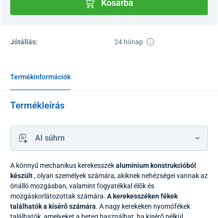
Kosárba
Jótállás:
24 hónap
Termékinformációk
Termékleírás
AI súhrn
A könnyű mechanikus kerekesszék
alumínium konstrukcióból
készült
, olyan személyek számára, akiknek nehézségei vannak az
önálló mozgásban, valamint fogyatékkal élők és
mozgáskorlátozottak számára.
A kerekesszéken fékek
találhatók a kísérő számára
. A nagy kerekeken nyomófékek
találhatók, amelyeket a beteg használhat, ha kísérő nélkül