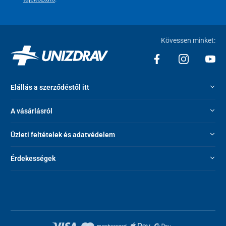
értékelni fog a tolószékbe való be- és kiszálláskor.
Kövessen minket:
Elállás a szerződéstől itt
A vásárlásról
Üzleti feltételek és adatvédelem
Érdekességek