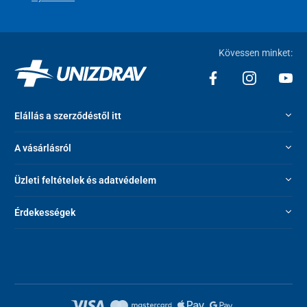
Az összecsukott kerekesszék csak kis helyet foglal el, autóval
könnyen szállítható.
Kövessen minket:
Elállás a szerződéstől itt
A vásárlásról
Üzleti feltételek és adatvédelem
Érdekességek