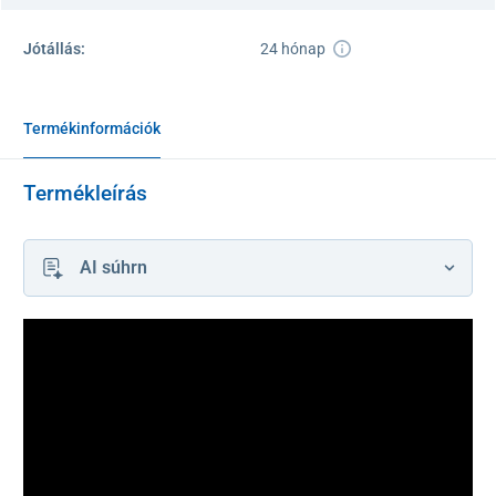
Jótállás:
24 hónap
Termékinformációk
Termékleírás
AI súhrn