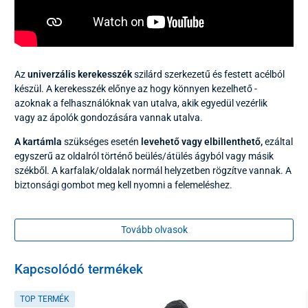
Az
univerzális kerekesszék
szilárd szerkezetű és festett acélból
készül. A kerekesszék előnye az hogy könnyen kezelhető -
azoknak a felhasználóknak van utalva, akik egyedül vezérlik
vagy az ápolók gondozására vannak utalva.
A kartámla
szükséges esetén
levehető vagy elbillenthető,
ezáltal
egyszerű az oldalról történő beülés/átülés ágyból vagy másik
székből. A karfalak/oldalak normál helyzetben rögzítve vannak. A
biztonsági gombot meg kell nyomni a felemeléshez.
Tovább olvasok
Kapcsolódó termékek
TOP TERMÉK