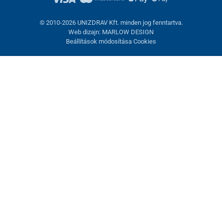
© 2010-2026 UNIZDRAV Kft. minden jog fenntartva.
Web dizajn: MARLOW DESIGN
Beállítások módosítása Cookies
Sütik beállítása
Ezek az oldalak cookie-kat használnak. Egyesek szükségesek az
oldal megfelelő működéséhez, másokat csak az Ön
hozzájárulásával használhatunk fel. Lehetősége van
visszautasítani az opcionális cookie-kat.
Elutasítani.
Feltétlenül szükséges
Teljesítmény
Marketing sütik