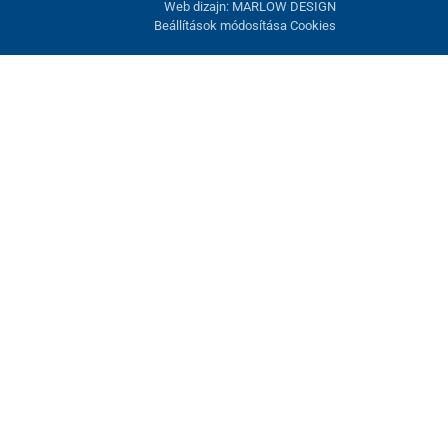
Web dizajn: MARLOW DESIGN
Beállítások módosítása Cookies
atunk fel. Lehetősége van visszautasítani az opcionális cookie-