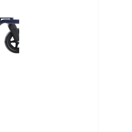
275 kg
8,9 kg
35 cm
120 cm
Elektromos ker