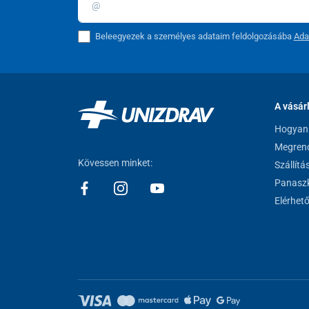
Beleegyezek a személyes adataim feldolgozásába
Ada
A vásár
Hogyan 
Megrend
Kövessen minket:
Szállítá
Panaszk
Elérhet