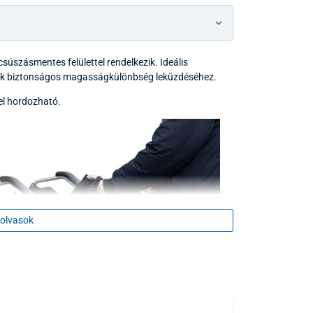
súszásmentes felülettel rendelkezik. Ideális
ök biztonságos magasságkülönbség leküzdéséhez.
el hordozható.
olvasok