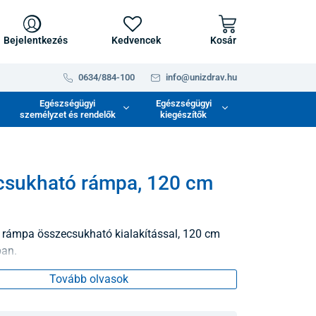
Bejelentkezés
Kedvencek
Kosár
0634/884-100
info@unizdrav.hu
Egészségügyi
Egészségügyi
személyzet és rendelők
kiegészítők
csukható rámpa, 120 cm
rámpa összecsukható kialakítással, 120 cm
an.
Tovább olvasok