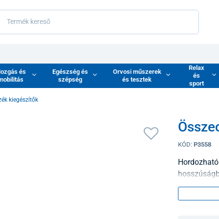
Relax
ozgás és
Egészség és
Orvosi műszerek
és
mobilitás
szépség
és tesztek
sport
ék kiegészítők
Össze
KÓD:
P3558
Hordozható 
hosszúságb