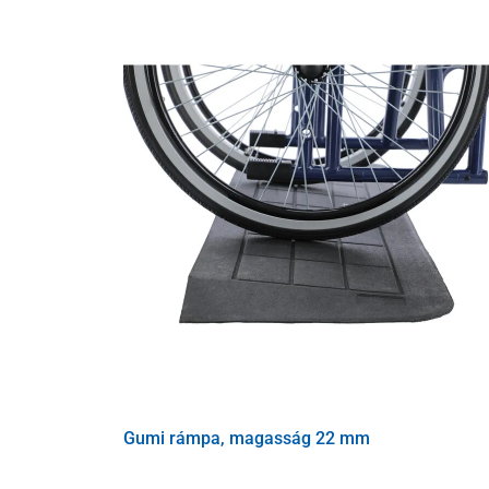
Műszaki adatok
Terhelhetőség
Súly
Egy rész szélessége
Teljes hossz
Gumi rámpa, magasság 22 mm