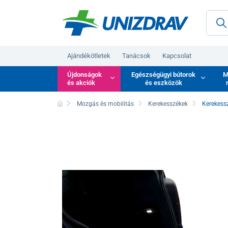
Ajándékötletek
Tanácsok
Kapcsolat
Újdonságok
Egészségügyi bútorok
M
és akciók
és eszközök
Mozgás és mobilitás
Kerekesszékek
Kerekessz