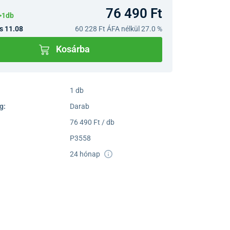
76 490 Ft
>1db
s 11.08
60 228 Ft
ÁFA nélkül 27.0 %
Kosárba
1 db
g:
Darab
76 490 Ft / db
P3558
24 hónap