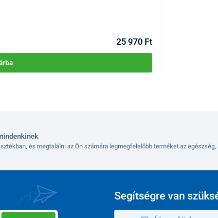
KÓD:
P3123
Raktáron >1db
Kézbesítés 11.08
25 970 Ft
árba
mindenkinek
lasztékban, és megtalálni az Ön számára legmegfelelőbb terméket az egészség, 
Segítségre van szüks