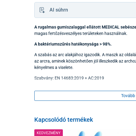
AI súhrn
A rugalmas gumiszalaggal ellátott MEDICAL sebésze
magas fertőzésveszélyes területeken használnak.
A baktériumszűrés hatékonysága > 98%.
A szabás az arc alakjához igazodik. A maszk az oldal
az arcra, aminek köszönhetően jól illeszkedik az archoz
kényelmes a viselete.
Szabvány: EN 14683:2019 + AC:2019
Az ár 50 db-os csomagolásra vonatkozik.
Tovább 
HIGIÉNIAI okokból NEM LEHETSÉGES A TERMÉK VI
Kapcsolódó termékek
KEDVEZMÉNY