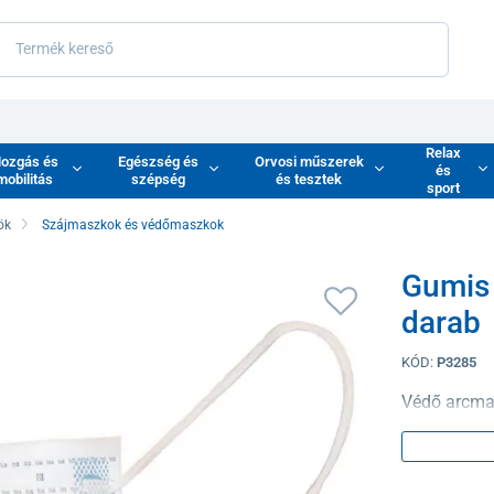
Relax
ozgás és
Egészség és
Orvosi műszerek
és
mobilitás
szépség
és tesztek
sport
ök
Szájmaszkok és védőmaszkok
Gumis 
darab
KÓD:
P3285
Védő arcma