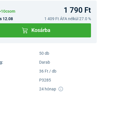
1 790 Ft
 >10csom
s 12.08
1 409 Ft
ÁFA nélkül 27.0 %
Kosárba
50 db
g:
Darab
36 Ft / db
P3285
24 hónap