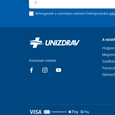
Beleegyezek a személyes adataim feldolgozásába
Ada
A vásár
Hogyan 
Megrend
Kövessen minket:
Szállítá
Panaszk
Elérhet