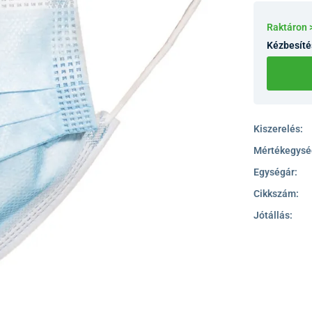
Raktáron
Kézbesíté
Kiszerelés:
Mértékegysé
Egységár:
Cikkszám:
Jótállás: