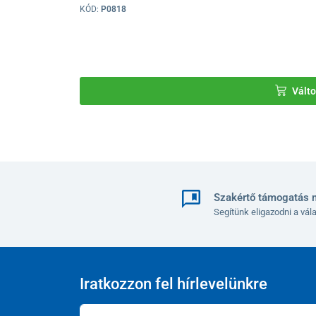
KÓD:
P0818
Válto
Szakértő támogatás 
Segítünk eligazodni a vá
Iratkozzon fel hírlevelünkre