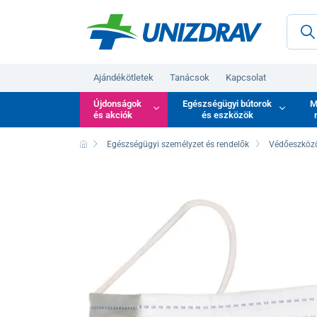
Ajándékötletek
Tanácsok
Kapcsolat
Újdonságok
Egészségügyi bútorok
M
és akciók
és eszközök
Egészségügyi személyzet és rendelők
Védőeszköz