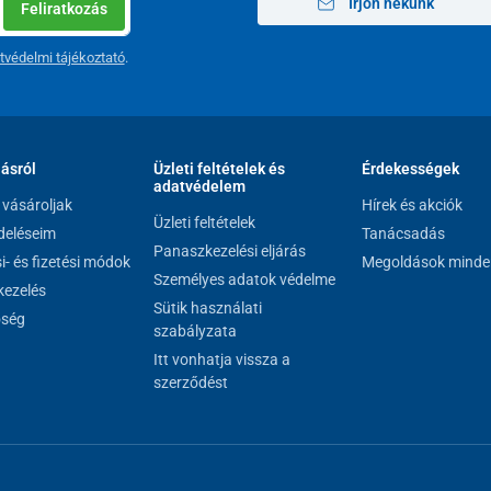
Írjon nekünk
Feliratkozás
tvédelmi tájékoztató
.
lásról
Üzleti feltételek és
Érdekességek
adatvédelem
vásároljak
Hírek és akciók
Üzleti feltételek
eléseim
Tanácsadás
Panaszkezelési eljárás
si- és fizetési módok
Megoldások minde
Személyes adatok védelme
ezelés
Sütik használati
őség
szabályzata
Itt vonhatja vissza a
szerződést