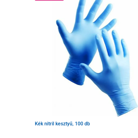
Kék nitril kesztyű, 100 db