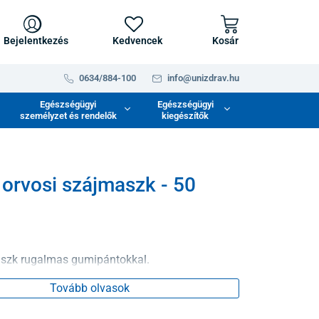
Bejelentkezés
Kedvencek
Kosár
0634/884-100
info@unizdrav.hu
Egészségügyi
Egészségügyi
személyzet és rendelők
kiegészítők
orvosi szájmaszk - 50
szk rugalmas gumipántokkal.
Tovább olvasok