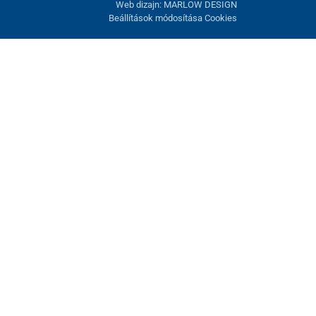
Web dizajn: MARLOW DESIGN
Beállítások módosítása Cookies
atunk fel. Lehetősége van visszautasítani az opcionális cookie-