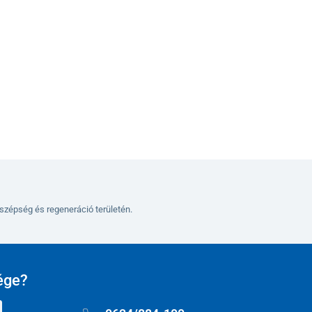
Kosárba
szépség és regeneráció területén.
ége?