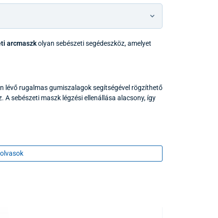
ti arcmaszk
olyan sebészeti segédeszköz, amelyet
án lévő rugalmas gumiszalagok segítségével rögzíthető
. A sebészeti maszk légzési ellenállása alacsony, így
olvasok
SSZAKÜLDÉSE.