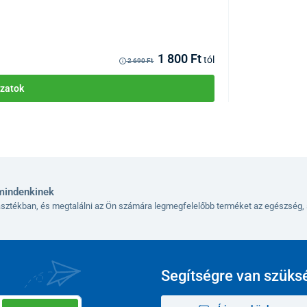
KÓD:
P2195
Raktáron >1csom
Kézbesítés 12.08
1 800 Ft
tól
2 690 Ft
zatok
mindenkinek
lasztékban, és megtalálni az Ön számára legmegfelelőbb terméket az egészség, 
Segítségre van szüks