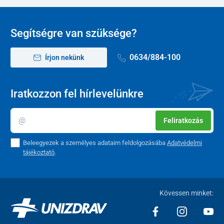
A kampók maximális terhelhetősége
5 kg
terhelhetőség
20 kg
Segítségre van szüksége?
A cső átmérője
25 / 19 mm
0634/884-100
Írjon nekünk
Kerekek átmérője
5 cm
Iratkozzon fel hírlevelünkre
Feliratkozás
Beleegyezek a személyes adataim feldolgozásába
Adatvédelmi
tájékoztató
.
Kövessen minket: