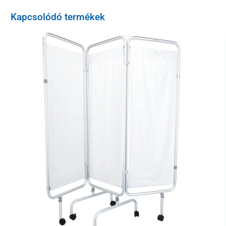
Kapcsolódó termékek
Magassága
a forgó reteszeléssel állítható be.