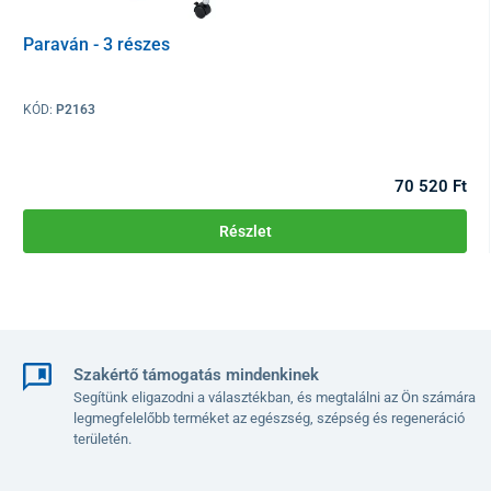
Paraván - 3 részes
KÓD:
P2163
70 520 Ft
Részlet
A vázszerkezet rozsdamentes acélból, az alap műanyag -
polipropilénből készül. 5 műanyag kerékkel rendelkezik, amelyek
Szakértő támogatás mindenkinek
lehetővé teszik a helyiségek közötti könnyű mozgást.
Segítünk eligazodni a választékban, és megtalálni az Ön számára
Műszaki adatok:
legmegfelelőbb terméket az egészség, szépség és regeneráció
területén.
Magasság
117 - 203 cm