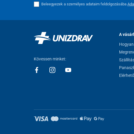
Beleegyezek a személyes adataim feldolgozásába
Ada
A vásár
Hogyan 
Megrend
Kövessen minket:
Szállítá
Panaszk
Elérhet