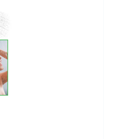
UNIZDRAV össze
KÓD:
P4345