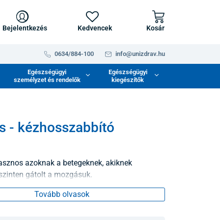
Bejelentkezés
Kedvencek
Kosár
0634/884-100
info@unizdrav.hu
Egészségügyi
Egészségügyi
személyzet és rendelők
kiegészítők
s - kézhosszabbító
asznos azoknak a betegeknek, akiknek
szinten gátolt a mozgásuk.
Tovább olvasok