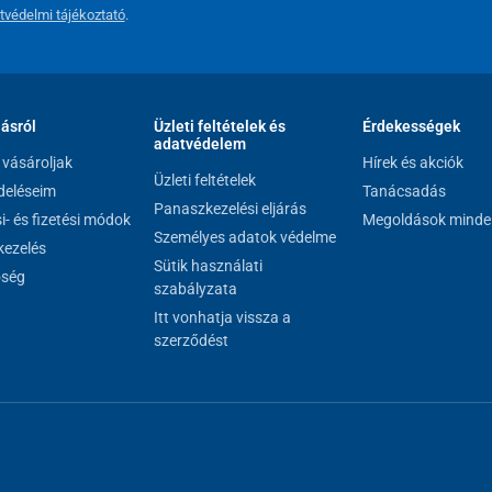
tvédelmi tájékoztató
.
lásról
Üzleti feltételek és
Érdekességek
adatvédelem
vásároljak
Hírek és akciók
Üzleti feltételek
eléseim
Tanácsadás
Panaszkezelési eljárás
si- és fizetési módok
Megoldások minde
Személyes adatok védelme
ezelés
Sütik használati
őség
szabályzata
Itt vonhatja vissza a
szerződést