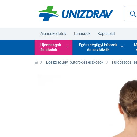
Ajándékötletek
Tanácsok
Kapcsolat
Újdonságok
Egészségügyi bútorok
M
és akciók
és eszközök
Egészségügyi bútorok és eszközök
Fürdőszobai s