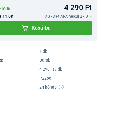
4 290 Ft
>10db
s 11.08
3 378 Ft
ÁFA nélkül 27.0 %
Kosárba
1 db
g:
Darab
4 290 Ft / db
P2286
24 hónap