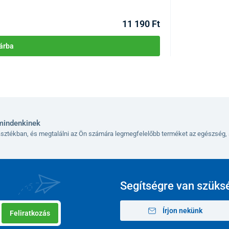
Raktáron >10db
Kézbesítés 11.08
11 190 Ft
árba
mindenkinek
lasztékban, és megtalálni az Ön számára legmegfelelőbb terméket az egészség, 
Segítségre van szüks
Írjon nekünk
Feliratkozás