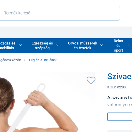
Relax
ozgás és
Egészség és
Orvosi műszerek
és
mobilitás
szépség
és tesztek
sport
egédeszközök
Higiéniai kellékek
Szivac
KÓD:
P2286
A szivacs h
valamilyen 