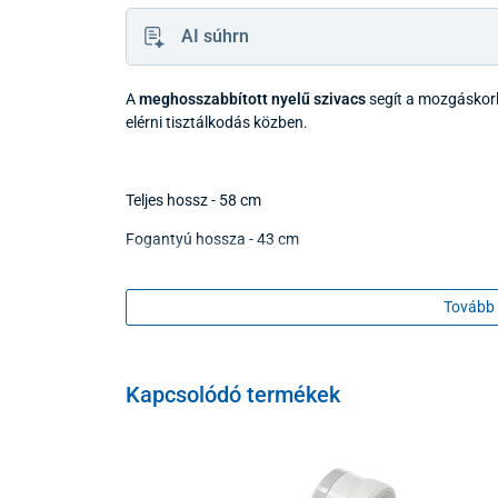
AI súhrn
A
meghosszabbított nyelű szivacs
segít a mozgáskorl
elérni tisztálkodás közben.
Teljes hossz - 58 cm
Fogantyú hossza - 43 cm
Tovább 
Kapcsolódó termékek