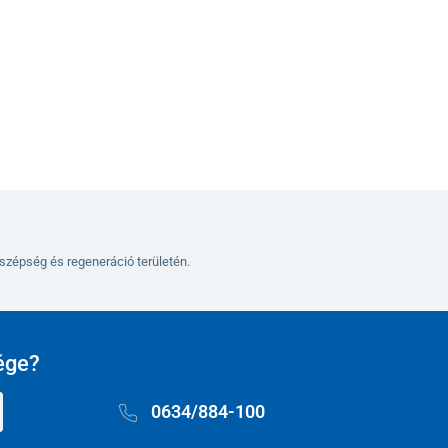
Kosárba
szépség és regeneráció területén.
ége?
0634/884-100