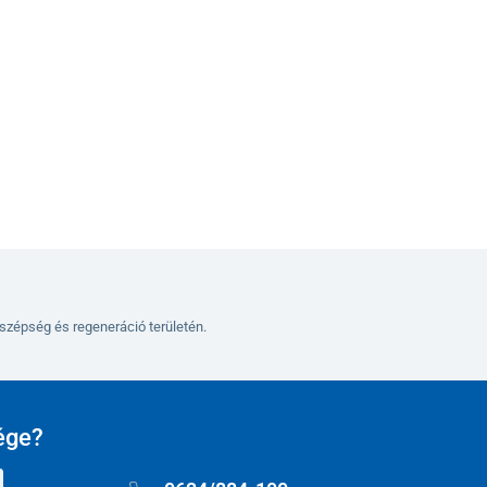
Kosárba
szépség és regeneráció területén.
ége?