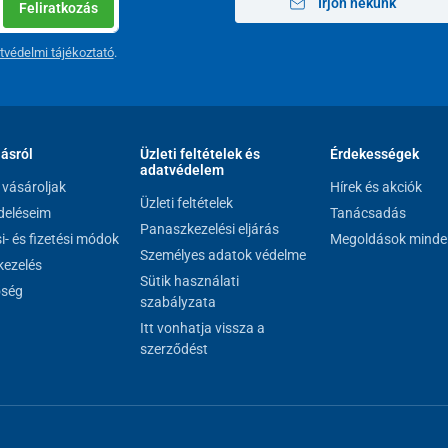
Írjon nekünk
Feliratkozás
tvédelmi tájékoztató
.
lásról
Üzleti feltételek és
Érdekességek
adatvédelem
vásároljak
Hírek és akciók
Üzleti feltételek
eléseim
Tanácsadás
Panaszkezelési eljárás
si- és fizetési módok
Megoldások minde
Személyes adatok védelme
ezelés
Sütik használati
őség
szabályzata
Itt vonhatja vissza a
szerződést