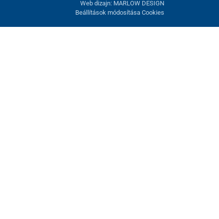
Web dizajn: MARLOW DESIGN
Beállítások módosítása Cookies
atunk fel. Lehetősége van visszautasítani az opcionális cookie-