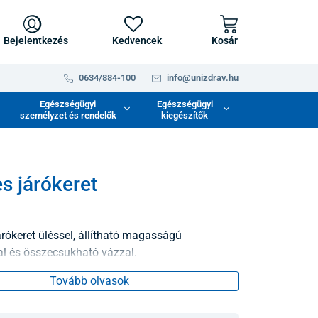
Bejelentkezés
Kedvencek
Kosár
0634/884-100
info@unizdrav.hu
Egészségügyi
Egészségügyi
személyzet és rendelők
kiegészítők
s járókeret
árókeret üléssel, állítható magasságú
l és összecsukható vázzal.
Tovább olvasok