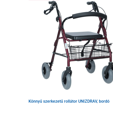
Ülés magasság
Külső szélesség
Belső szélesség
Mélység
Karbantartás:
Ne használjon oldószert vagy más agresszív eszközt a já
Ha egy eszközt több személy használ, pl. az intézmények
Könnyű szerkezetű rollátor UNIZDRAV, bordó