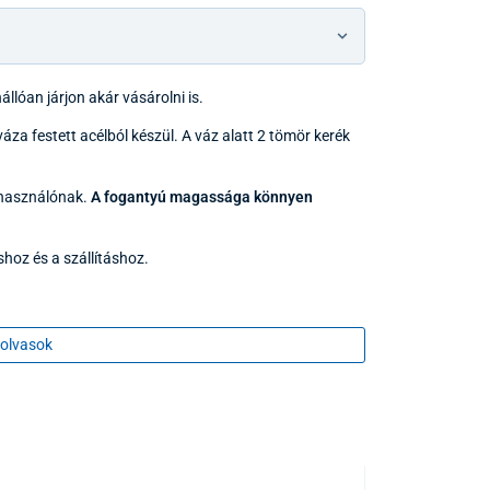
llóan járjon akár vásárolni is.
áza festett acélból készül. A váz alatt 2 tömör kerék
lhasználónak.
A fogantyú magassága könnyen
áshoz és a szállításhoz.
olvasok
73,5 cm - 94 cm
136 kg
8,9 kg
11,5 cm