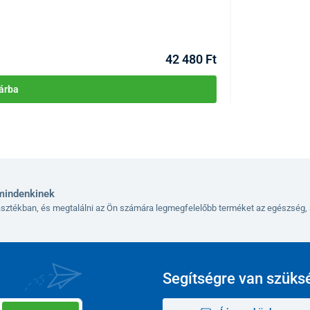
KÓD:
P2042
Raktáron >5db
Kézbesítés 12.08
42 480 Ft
árba
mindenkinek
lasztékban, és megtalálni az Ön számára legmegfelelőbb terméket az egészség, 
Segítségre van szüks