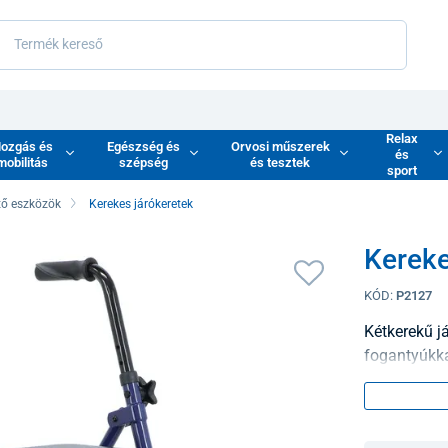
Relax
ozgás és
Egészség és
Orvosi műszerek
és
mobilitás
szépség
és tesztek
sport
tő eszközök
Kerekes járókeretek
Kereke
KÓD:
P2127
Kétkerekű j
fogantyúkka