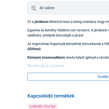
AI súhrn
Ez a
járókeret
lehetővé teszi a beteg számára, hogy öná
Egyenes és kemény felületre van tervezve. A járókeret v
található, amelyek biztosítják a járást.
Az ergonómiai fogantyúk kényelmet biztosítanak a fe
állítható.
Könnyen összecsukható
, kevés helyet igényel a tárol
Technikai adatok:
Tovább 
Állítható magasság
Terhelhetőség
Kapcsolódó termékek
Tömeg
AJÁNDÉK ÖTLETEK
Kerekek átmérője