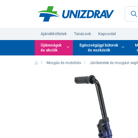
Ajándékötletek
Tanácsok
Kapcsolat
Újdonságok
Egészségügyi bútorok
M
és akciók
és eszközök
Mozgás és mobilitás
Járókeretek és mozgást segí