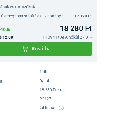
tások és tartozékok
llás meghosszabbítása 12 hónappal
+2 190 Ft
18 280 Ft
>10db
s 12.08
14 394 Ft
ÁFA nélkül 27.0 %
Kosárba
1 db
g:
Darab
18 280 Ft / db
P2127
24 hónap