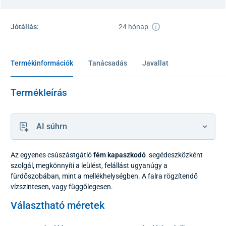
Jótállás:
24 hónap
Termékinformációk
Tanácsadás
Javallat
Termékleírás
AI súhrn
Az egyenes csúszástgátló
fém
kapaszkodó
segédeszközként
szolgál, megkönnyíti a leülést, felállást ugyanúgy a
fürdőszobában, mint a mellékhelységben. A falra rögzítendő
vízszintesen, vagy függőlegesen.
Választható méretek