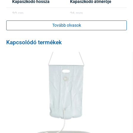
Kapaszkodó hossza
Kapaszkodó átmérője
30 cm
26 mm
40 cm
Tovább olvasok
26 mm
45 cm
26 mm
Kapcsolódó termékek
60cm
26 mm
80 cm
26 mm
Műszaki adatok:
Terhelhetőség
100 kg
Szín
fehér