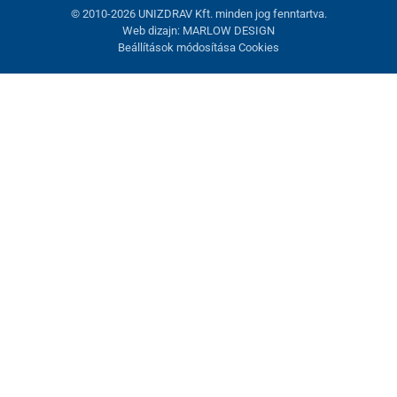
© 2010-2026 UNIZDRAV Kft. minden jog fenntartva.
Web dizajn: MARLOW DESIGN
Beállítások módosítása Cookies
Sütik beállítása
Ezek az oldalak cookie-kat használnak. Egyesek szükségesek az
oldal megfelelő működéséhez, másokat csak az Ön
hozzájárulásával használhatunk fel. Lehetősége van
visszautasítani az opcionális cookie-kat.
Elutasítani.
Feltétlenül szükséges
Teljesítmény
Marketing sütik
Mindent elfogadni
Beállítások kezelése