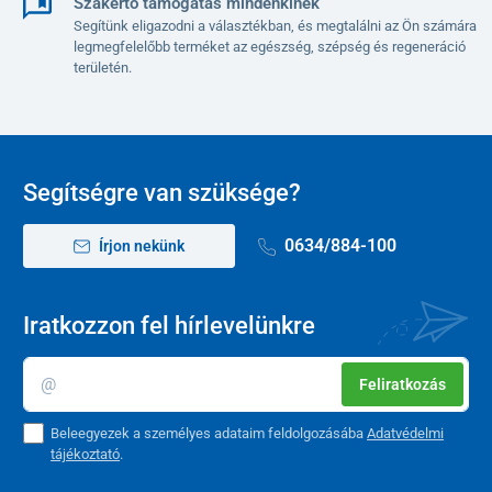
Szakértő támogatás mindenkinek
Segítünk eligazodni a választékban, és megtalálni az Ön számára
legmegfelelőbb terméket az egészség, szépség és regeneráció
területén.
Segítségre van szüksége?
0634/884-100
Írjon nekünk
Iratkozzon fel hírlevelünkre
Feliratkozás
Beleegyezek a személyes adataim feldolgozásába
Adatvédelmi
tájékoztató
.