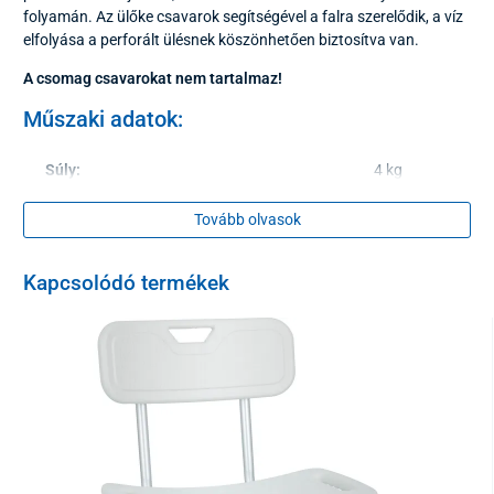
folyamán. Az ülőke csavarok segítségével a falra szerelődik, a víz
elfolyása a perforált ülésnek köszönhetően biztosítva van.
A csomag csavarokat nem tartalmaz!
Műszaki adatok:
Súly:
4 kg
Maximális terhelhetőség:
100 kg
Tovább olvasok
Ülőke szélessége:
49 cm
Kapcsolódó termékek
ülőke mélysége:
28 cm
Az ülőke faltól való távolsága
12 cm