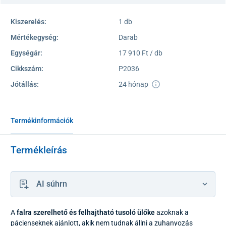
Kiszerelés:
1 db
Mértékegység:
Darab
Egységár:
17 910 Ft / db
Cikkszám:
P2036
Jótállás:
24 hónap
Termékinformációk
Termékleírás
AI súhrn
A
falra szerelhető és felhajtható tusoló ülőke
azoknak a
pácienseknek ajánlott, akik nem tudnak állni a zuhanyozás