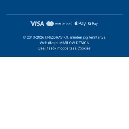
© 2010-2026 UNIZDRAV Kft. minden jog fenntartva.
Web dizajn: MARLOW DESIGN
Beállítások módosítása Cookies
Sütik beállítása
Ezek az oldalak cookie-kat használnak. Egyesek szükségesek az
oldal megfelelő működéséhez, másokat csak az Ön
hozzájárulásával használhatunk fel. Lehetősége van
visszautasítani az opcionális cookie-kat.
Elutasítani.
Feltétlenül szükséges
Teljesítmény