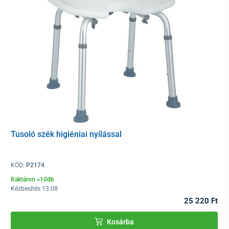
Tusoló szék higiéniai nyílással
KÓD:
P2174
Raktáron >10db
Kézbesítés 13.08
25 220 Ft
Kosárba