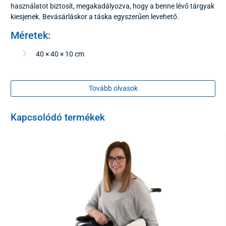
használatot biztosít, megakadályozva, hogy a benne lévő tárgyak
kiesjenek. Bevásárláskor a táska egyszerűen levehető.
Méretek:
40 × 40 × 10 cm
Szín:
Tovább olvasok
Sötétkék, fényvisszaverő szalaggal
Kapcsolódó termékek