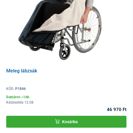
Meleg lábzsák
KÓD:
P1846
Raktáron >1db
Kézbesítés 12.08
46 970 Ft
Kosárba