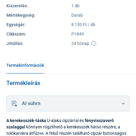
Kiszerelés:
1 db
Mértékegység:
Darab
Egységár:
8 130 Ft / db
Cikkszám:
P1849
Jótállás:
24 hónap
Termékinformációk
Termékleírás
AI súhrn
A kerekesszék-táska
U-alakú cipzárral és
fényvisszaverő
szalaggal
könnyen rögzíthető a kerekesszék hátsó részére, a
tolókarokra átfűzve. A felső részén található cipzár biztonságos