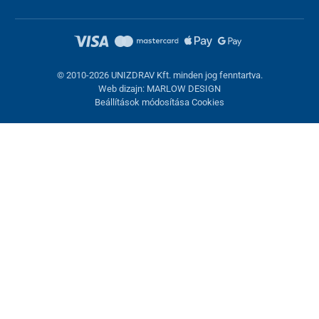
© 2010-2026 UNIZDRAV Kft. minden jog fenntartva.
Web dizajn: MARLOW DESIGN
Beállítások módosítása Cookies
Sütik beállítása
Ezek az oldalak cookie-kat használnak. Egyesek szükségesek az
oldal megfelelő működéséhez, másokat csak az Ön
hozzájárulásával használhatunk fel. Lehetősége van
visszautasítani az opcionális cookie-kat.
Elutasítani.
Feltétlenül szükséges
Teljesítmény