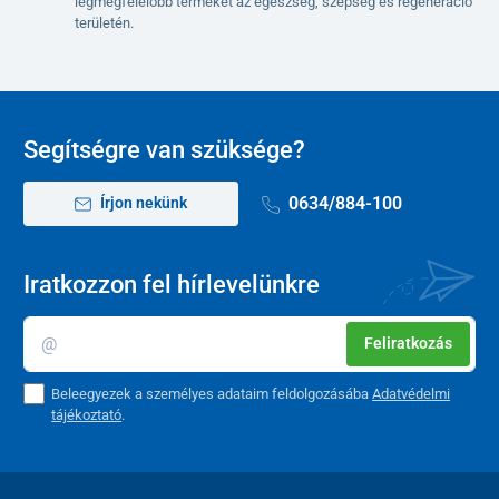
legmegfelelőbb terméket az egészség, szépség és regeneráció
területén.
Segítségre van szüksége?
0634/884-100
Írjon nekünk
Iratkozzon fel hírlevelünkre
Feliratkozás
Beleegyezek a személyes adataim feldolgozásába
Adatvédelmi
tájékoztató
.