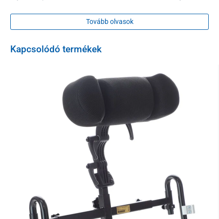
rögzítődik. Nem tartalmazza a lábak közöti pánntot és
a vállpántokat. (a fotó illusztrációs).
Tovább olvasok
Típus 2:
a páciens hasa körül és a kerekesszék háttámlája körül
rögzítődik, rendelkezik vállpántokkal, melyek a hasrögzítő
Kapcsolódó termékek
pánthoz vannak csatolva.
Típus 3:
a páciens hasa körül és a kerekesszék háttámlája körül
rögzítődik, rendelkezik lábak közti pánttal és a vállpántokat,
amelyek a hasrögzítő pánthoz vannak csatolva.