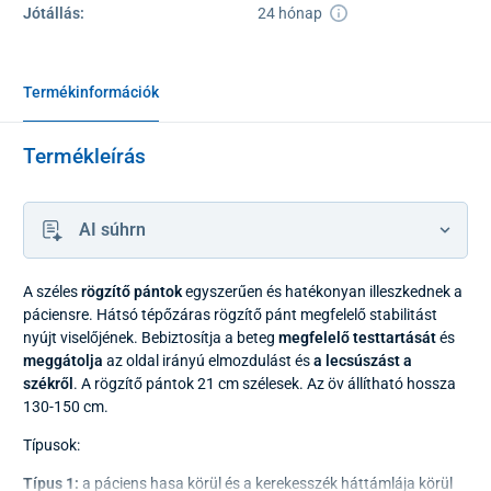
Jótállás:
24 hónap
Termékinformációk
Termékleírás
AI súhrn
A széles
rögzítő pántok
egyszerűen és hatékonyan illeszkednek a
páciensre. Hátsó tépőzáras rögzítő pánt megfelelő stabilitást
nyújt viselőjének. Bebiztosítja a beteg
megfelelő testtartását
és
meggátolja
az oldal irányú elmozdulást és
a lecsúszást a
székről
. A rögzítő pántok 21 cm szélesek. Az öv állítható hossza
130-150 cm.
Típusok:
Típus 1:
a páciens hasa körül és a kerekesszék háttámlája körül