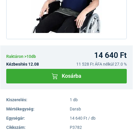
14 640 Ft
Raktáron >10db
Kézbesítés 12.08
11 528 Ft
ÁFA nélkül 27.0 %
Kosárba
Kiszerelés:
1 db
Mértékegység:
Darab
Egységár:
14 640 Ft / db
Cikkszám:
P3782