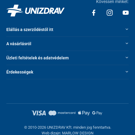
Kövessen minket:
A kompakt kialakítás és az alacsony tömeg tovább javítja a
segédmeghajtó
manőverezhetőségét.
Elállás a szerződéstől itt
A vásárlásról
Üzleti feltételek és adatvédelem
Érdekességek
Kényelem és biztonság
Az Elesmart A6 elektromos segédmeghajtó egyenletes és stabil
vezetési élményt biztosít.
Kettős tárcsafék-rendszerrel
,
lengéscsillapítóval,
valamint tolatási sebességkorlátozással (3,1
km/h) rendelkezik.
Az első részbe beépített
LED világítás konvex lencsével
van
ellátva, amely nagyobb hatótávolságot és jobb láthatóságot
© 2010-2026 UNIZDRAV Kft. minden jog fenntartva.
biztosít éjszakai használat során is. Emellett beépített
duda
is
Web dizajn: MARLOW DESIGN