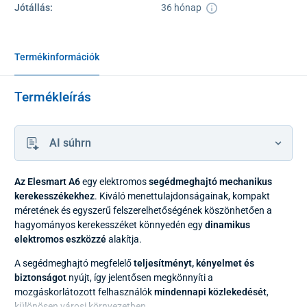
Jótállás:
36 hónap
Termékinformációk
Termékleírás
AI súhrn
Az Elesmart A6
egy elektromos
segédmeghajtó mechanikus
kerekesszékekhez
. Kiváló menettulajdonságainak, kompakt
méretének és egyszerű felszerelhetőségének köszönhetően a
hagyományos kerekesszéket könnyedén egy
dinamikus
elektromos eszközzé
alakítja.
A segédmeghajtó megfelelő
teljesítményt, kényelmet és
biztonságot
nyújt, így jelentősen megkönnyíti a
mozgáskorlátozott felhasználók
mindennapi közlekedését
,
különösen városi környezetben.