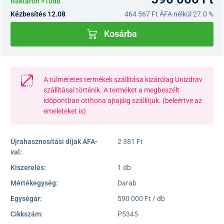
Raktáron >10db
Kézbesítés 12.08
464 567 Ft
ÁFA nélkül 27.0 %
Kosárba
A túlméretes termékek szállítása kizárólag Unizdrav
szállításal történik. A terméket a megbeszélt
időpontban otthona ajtajáig szállítjuk. (beleértve az
emeleteket is)
Újrahasznosítási díjak ÁFA-
2 381 Ft
val:
Kiszerelés:
1 db
Mértékegység:
Darab
Egységár:
590 000 Ft / db
Cikkszám:
P5345