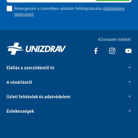
Beleegyezek a személyes adataim feldolgozásába
Adatvédelmi
tájékoztató
.
Kövessen minket:
Elállás a szerződéstől itt
A vásárlásról
Üzleti feltételek és adatvédelem
Érdekességek