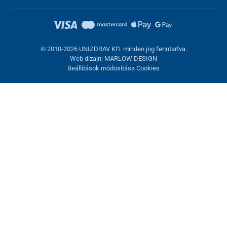
© 2010-2026 UNIZDRAV Kft. minden jog fenntartva.
Web dizajn: MARLOW DESIGN
Beállítások módosítása Cookies
Sütik beállítása
Ezek az oldalak cookie-kat használnak. Egyesek szükségesek az
oldal megfelelő működéséhez, másokat csak az Ön
hozzájárulásával használhatunk fel. Lehetősége van
visszautasítani az opcionális cookie-kat.
Elutasítani.
Feltétlenül szükséges
Teljesítmény