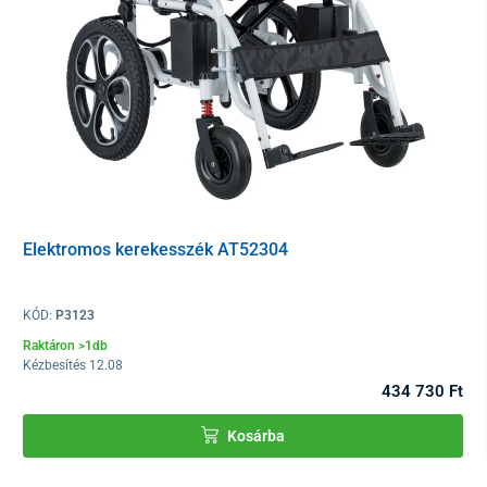
Elektromos kerekesszék AT52304
KÓD:
P3123
Raktáron >1db
Kézbesítés 12.08
434 730 Ft
Kosárba