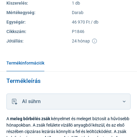
Kiszerelés:
1 db
Mértékegység:
Darab
Egységár:
46 970 Ft / db
Cikkszám:
P1846
Jótállás:
24 hónap
Termékinformációk
Termékleírás
AI súhrn
A
meleg bőrbélés zsák
kényelmet és meleget biztosít a hűvösebb
hónapokban. A zsák felülete vízálló anyagból készül, és az első
részében cipzáras lezárás könnyíti a fel és leöltözködést. A zsák