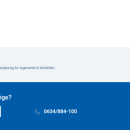
Kosárba
szépség és regeneráció területén.
ége?
0634/884-100