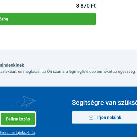
3 870 Ft
árba
mindenkinek
lasztékban, és megtalálni az Ön számára legmegfelelőbb terméket az egészség, 
Segítségre van szüks
Írjon nekünk
Feliratkozás
tvédelmi tájékoztató
.