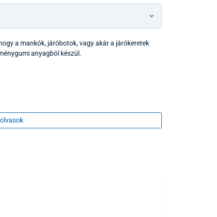
ogy a mankók, járóbotok, vagy akár a járókeretek
eménygumi anyagból készül.
olvasok