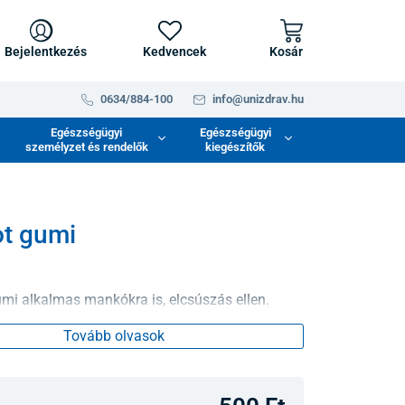
Bejelentkezés
Kedvencek
Kosár
0634/884-100
info@unizdrav.hu
Egészségügyi
Egészségügyi
személyzet és rendelők
kiegészítők
t gumi
umi alkalmas mankókra is, elcsúszás ellen.
Tovább olvasok