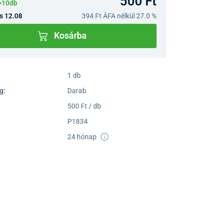
500 Ft
>10db
s 12.08
394 Ft
ÁFA nélkül 27.0 %
Kosárba
1 db
g:
Darab
500 Ft / db
P1834
24 hónap