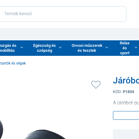
Relax
ozgás és
Egészség és
Orvosi műszerek
és
mobilitás
szépség
és tesztek
sport
ttartók és végek
Járóbo
KÓD:
P1834
A járóbot g