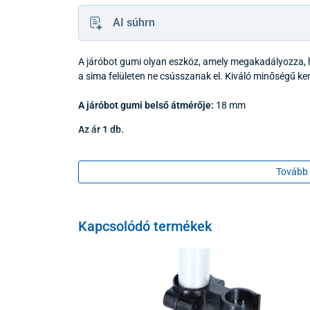
AI súhrn
A járóbot gumi olyan eszköz, amely megakadályozza, h
a sima felületen ne csússzanak el. Kiváló minőségű k
A járóbot gumi belső átmérője:
18 mm
Az ár 1 db.
Tovább 
Kapcsolódó termékek