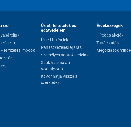
lásról
Üzleti feltételek és
Érdekességek
adatvédelem
vásároljak
Hírek és akciók
Üzleti feltételek
eléseim
Tanácsadás
Panaszkezelési eljárás
si- és fizetési módok
Megoldások minde
Személyes adatok védelme
ezelés
Sütik használati
őség
szabályzata
Itt vonhatja vissza a
szerződést