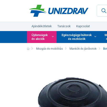
Ajándékötletek
Tanácsok
Kapcsolat
Újdonságok
Egészségügyi bútorok
M
és akciók
és eszközök
Mozgás és mobilitás
Mankók és járóbotok
Bo