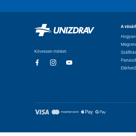
A vásár
Hogyan 
Megrend
Kövessen minket:
Szállítá
Panaszk
Elérhet