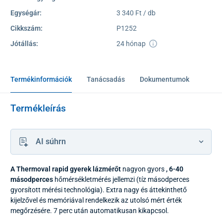
Egységár:
3 340 Ft / db
Cikkszám:
P1252
Jótállás:
24 hónap
Termékinformációk
Tanácsadás
Dokumentumok
Termékleírás
AI súhrn
A Thermoval rapid gyerek lázmérőt
nagyon gyors
, 6-40
másodperces
hőmérsékletmérés jellemzi (tíz másodperces
gyorsított mérési technológia). Extra nagy és áttekinthető
kijelzővel és memóriával rendelkezik az utolsó mért érték
megőrzésére. 7 perc után automatikusan kikapcsol.