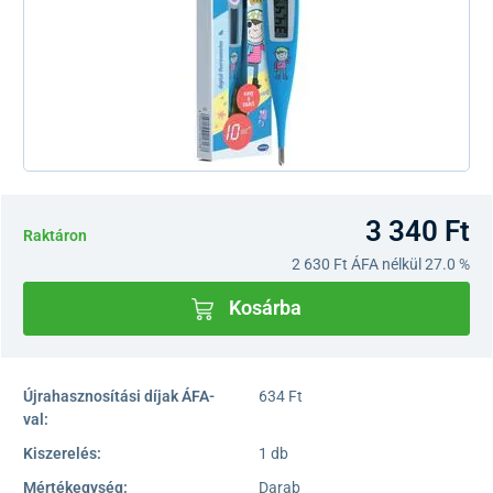
3 340 Ft
Raktáron
2 630 Ft
ÁFA nélkül 27.0 %
Kosárba
Újrahasznosítási díjak ÁFA-
634 Ft
val:
Kiszerelés:
1 db
Mértékegység:
Darab