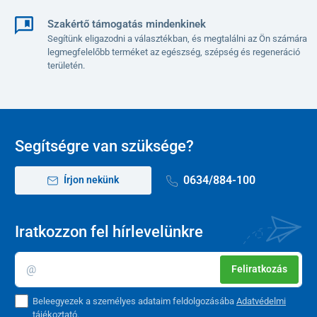
Szakértő támogatás mindenkinek
Segítünk eligazodni a választékban, és megtalálni az Ön számára
legmegfelelőbb terméket az egészség, szépség és regeneráció
területén.
Segítségre van szüksége?
0634/884-100
Írjon nekünk
Iratkozzon fel hírlevelünkre
Feliratkozás
Beleegyezek a személyes adataim feldolgozásába
Adatvédelmi
tájékoztató
.