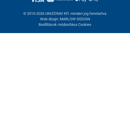
© 2010-2026 UNIZDRAV Kft. minden jog fenntartva.
Web dizajn: MARLOW DESIGN
Beállítások módosítása Cookies
Sütik beállítása
Ezek az oldalak cookie-kat használnak. Egyesek szükségesek az
oldal megfelelő működéséhez, másokat csak az Ön
hozzájárulásával használhatunk fel. Lehetősége van
visszautasítani az opcionális cookie-kat.
Elutasítani.
Feltétlenül szükséges
Teljesítmény
Marketing sütik