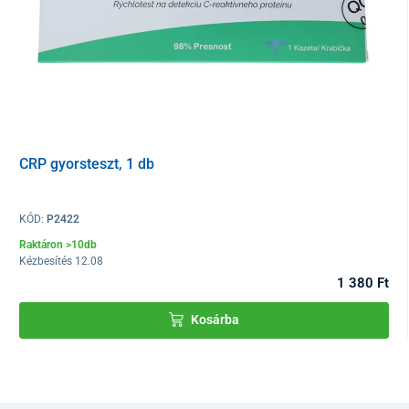
CRP gyorsteszt, 1 db
KÓD:
P2422
Raktáron >10db
Kézbesítés 12.08
1 380 Ft
Kosárba