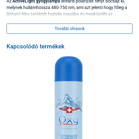
Az
ActiveLight gyógylámpa
lineáris polarizált fényt bocsájt ki,
melynek hullámhossza 480-750 nm, ami azt jelenti hogy főleg a
látható fény területét foglalja magába és megközelíti az
infravörös fényt. A készülék nem bocsát ki a bőrnek ártalmas
ultraibolya (UV) fényt.
Tovább olvasok
Kapcsolódó termékek
Mivel az
ACTIVELIGHT Professional
háromszor nagyobb
teljesítményt nyújt a felhasználónak mint a MediLight, és mivel a