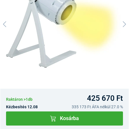
425 670 Ft
Raktáron >1db
Kézbesítés 12.08
335 173 Ft
ÁFA nélkül 27.0 %
Kosárba