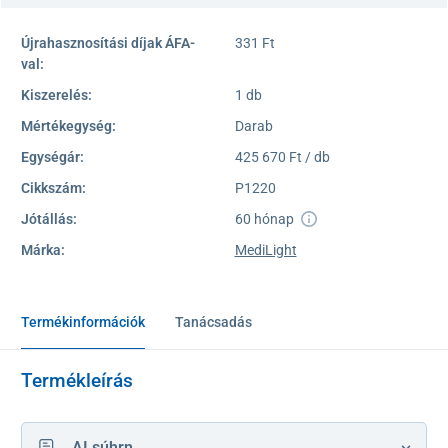
Újrahasznosítási díjak ÁFA-
331 Ft
val:
Kiszerelés:
1 db
Mértékegység:
Darab
Egységár:
425 670 Ft / db
Cikkszám:
P1220
Jótállás:
60 hónap
Márka:
MediLight
Termékinformációk
Tanácsadás
Termékleírás
AI súhrn