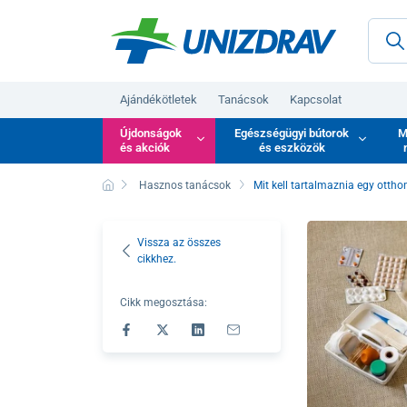
Ajándékötletek
Tanácsok
Kapcsolat
Újdonságok
Egészségügyi bútorok
M
és akciók
és eszközök
Hasznos tanácsok
Mit kell tartalmaznia egy ottho
Vissza az összes
cikkhez.
Cikk megosztása: