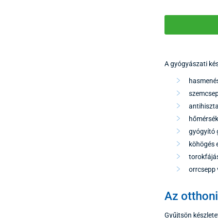
A gyógyászati kés
hasmenés 
szemcsep
antihiszt
hőmérsékl
gyógyító 
köhögés e
torokfájás
orrcsepp 
Az otthoni
Gyűjtsön készlet