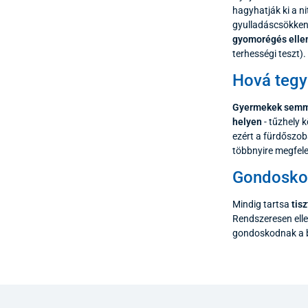
hagyhatják ki a n
gyulladáscsökkent
gyomorégés ellen
terhességi teszt).
Hová tegy
Gyermekek semmi
helyen
- tűzhely 
ezért a fürdőszob
többnyire megfele
Gondoskod
Mindig tartsa
tis
Rendszeresen ell
gondoskodnak a bi