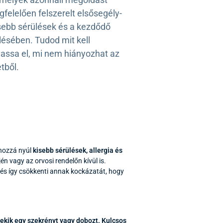
felelően felszerelt elsősegély-
isebb sérülések és a kezdődő
ésében. Tudod mit kell
vassa el, mi nem hiányozhat az
tből.
 hozzá nyúl
kisebb sérülések, allergia és
én vagy az orvosi rendelőn kívül is.
és így csökkenti annak kockázatát, hogy
ekik egy szekrényt vagy dobozt.
Kulcsos