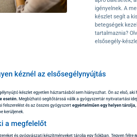
igényelnek. A meg
készlet segít a k
betegségek kezel
tartalmaznia? Ol
elsősegély-készle
gyen kéznél az elsősegélynyújtás
gélynyújtó készlet egyetlen háztartásból sem hiányozhat. Ön az első, aki
e esetén.
Megbízható segítőtárssá válik a gyógyszertár nyitvatartási idej
si felszerelést és az összes gyógyszert
egyértelműen egy helyen tárolja,
e kerüljenek.
i a megfelelőt
ereket és gyógyászati készítményeket tárolja egy fiókban. Tegyen félre
n