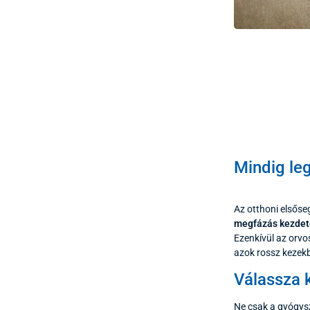
Mindig le
Az otthoni elsőse
megfázás kezdet
Ezenkívül az orvo
azok rossz kezekb
Válassza k
Ne csak a gyógysz