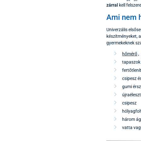
zárral
kell felsze
Ami nem h
Univerzális elsőse
készítményeket, a
gyermekeknek szán
hőmérő
,
tapaszok 
fertőtlení
csipesz és
gumi érsz
újraélesz
csipesz
hólyagfol
három ágú
vatta va