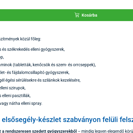
Kosárba
zítmények közül főleg:
és székrekedés elleni gyógyszerek,
p,
aminok (tabletták, kenőcsök és szem- és orrcseppek),
et- és fájdalomcsillapító gyógyszerek,
gél égési sérülésekre és szilánkok kezelésére,
lleni szirupok,
 elleni pasztillák,
vagy nátha elleni spray.
 elsősegély-készlet szabványon felüli fels
et
a rendszeresen szedett gyógyszerekből
– mindig legyen elegendő körü