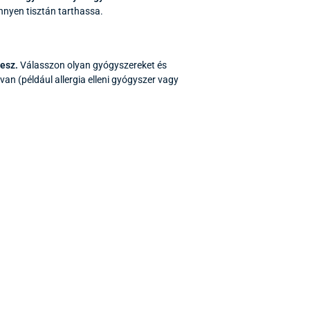
önnyen tisztán tarthassa.
lesz.
Válasszon olyan gyógyszereket és
n (például allergia elleni gyógyszer vagy