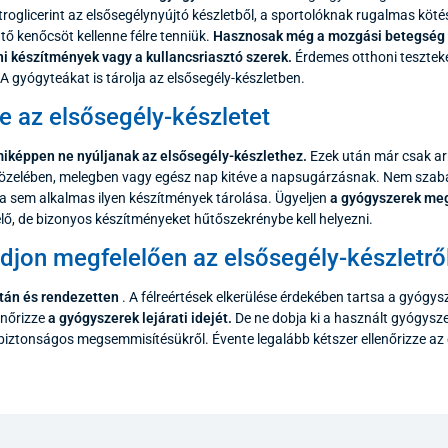
itroglicerint az elsősegélynyújtó készletből, a sportolóknak rugalmas köté
ő kenőcsöt kellenne félre tenniük.
Hasznosak még a mozgási betegség e
i készítmények vagy a kullancsriasztó szerek.
Érdemes otthoni teszteke
 A gyógyteákat is tárolja az elsősegély-készletben.
e az elsősegély-készletet
képpen ne nyúljanak az elsősegély-készlethez.
Ezek után már csak arr
közelében, melegben vagy egész nap kitéve a napsugárzásnak. Nem szaba
a sem alkalmas ilyen készítmények tárolása. Ügyeljen
a gyógyszerek megf
lő, de bizonyos készítményeket hűtőszekrénybe kell helyezni.
jon megfelelően az elsősegély-készletrő
ztán és rendezetten
. A félreértések elkerülése érdekében tartsa a gyógy
enőrizze
a gyógyszerek lejárati idejét.
De ne dobja ki a használt gyógysze
ztonságos megsemmisítésükről. Évente legalább kétszer ellenőrizze az e