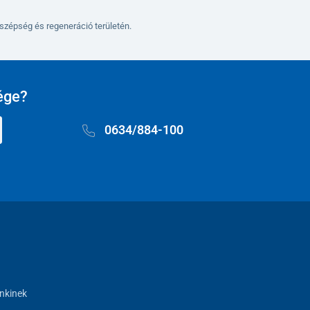
szépség és regeneráció területén.
ége?
0634/884-100
nkinek