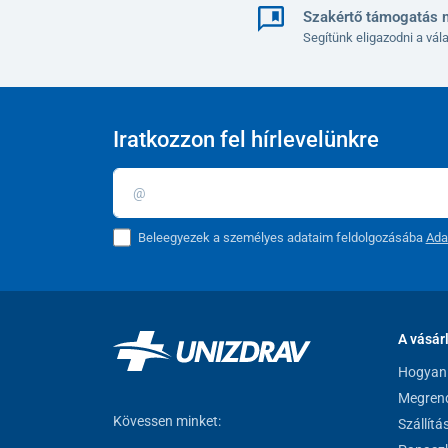
Szakértő támogatás 
Segítünk eligazodni a vá
Iratkozzon fel hírlevelünkre
Beleegyezek a személyes adataim feldolgozásába
Ada
A vásár
Hogyan 
Megrend
Kövessen minket:
Szállítá