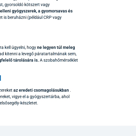
st, gyorsoldó kötszert vagy
lleni gyógyszerek, a gyomorsavas és
t is beruházni (például CRP vagy
a kell ügyelni, hogy
ne legyen túl meleg
d kitenni a levegő páratartalmának sem,
elelő tárolására is.
A szobahőmérséklet
l
szereket
az eredeti csomagolásukban
.
reket, vigye el a gyógyszertárba, ahol
lsősegély-készletet.