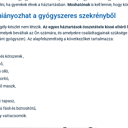
relni, ha gyerekek élnek a háztartásban.
Moshatónak
is kell lennie, hogy k
iányozhat a gyógyszeres szekrényből
gély-készlet nem létezik.
Az egyes háztartások összetétele kissé eltérő 
melyek beváltak az Ön számára, és amelyekre családtagjainak szüksége va
t gyógyszer). Az alapfelszereltség a következőket tartalmazza:
és kötszerek ,
tő,
 olló,
orító,
tő maszk,
t tapasz,
 fásli és biztosítótű,
gy vattacsomók.