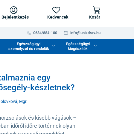
Bejelentkezés
Kedvencek
Kosár
0634/884-100
info@unizdrav.hu
Egészségügyi
Egészségügyi
személyzet és rendelők
kiegészítők
rtalmaznia egy
sősegély-készletnek?
Holovková, Mgr.
 horzsolások és kisebb vágások –
ban időről időre történnek olyan
amelyek azonnali megoldást