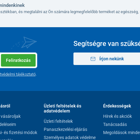
mindenkinek
lasztékban, és megtalálni az Ön számára legmegfelelőbb terméket az egészség, 
Segítségre van szüks
Írjon nekünk
Feliratkozás
tvédelmi tájékoztató
.
lásról
Üzleti feltételek és
Érdekességek
adatvédelem
vásároljak
Hírek és akciók
Üzleti feltételek
eléseim
Tanácsadás
Panaszkezelési eljárás
si- és fizetési módok
Megoldások minde
Személyes adatok védelme