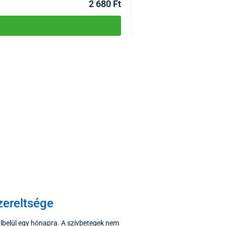
2 680 Ft
zereltsége
lbelül egy hónapra. A szívbetegek nem