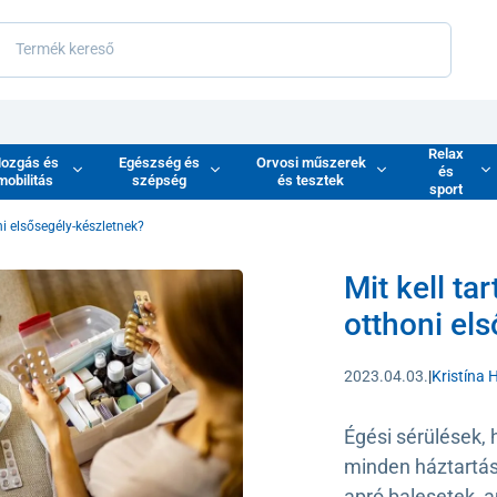
Relax
ozgás és
Egészség és
Orvosi műszerek
és
mobilitás
szépség
és tesztek
sport
ni elsősegély-készletnek?
Mit kell ta
otthoni el
2023.04.03.
|
Kristína 
Égési sérülések,
minden háztartás
apró balesetek, 