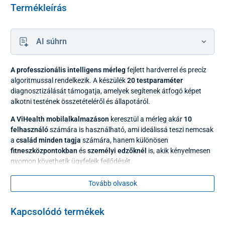
Termékleírás
AI súhrn
A professzionális intelligens mérleg
fejlett hardverrel és precíz
algoritmussal rendelkezik. A készülék
20 testparaméter
diagnosztizálását támogatja, amelyek segítenek átfogó képet
alkotni testének összetételéről és állapotáról.
A ViHealth mobilalkalmazáson
keresztül a mérleg akár
10
felhasználó
számára is használható, ami ideálissá teszi nemcsak
a
család minden tagja
számára, hanem különösen
fitneszközpontokban
és
személyi edzőknél
is, akik kényelmesen
nyomon követhetik ügyfeleik fejlődését.
Tovább olvasok
Kapcsolódó termékek