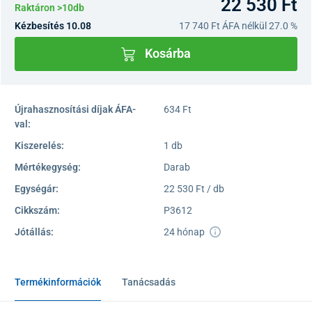
22 530 Ft
Raktáron >10db
Kézbesítés 10.08
17 740 Ft
ÁFA nélkül 27.0 %
Kosárba
Újrahasznosítási díjak ÁFA-
634 Ft
val:
Kiszerelés:
1 db
Mértékegység:
Darab
Egységár:
22 530 Ft / db
Cikkszám:
P3612
Jótállás:
24 hónap
Termékinformációk
Tanácsadás