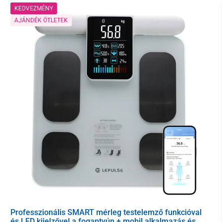
KEDVEZMÉNY
AJÁNDÉK ÖTLETEK
Az indium - ón - oxid réteggel
bevont edzett üvegből
készült panel
integrált kialakítása és a belső színes
LCD kijelző
elegáns
megjelenést kölcsönöz a mérlegnek és egyben
védelmet nyújt a
külső sérülésekkel szemben
.
A kijelzőn a testsúly mellett az akkumulátor állapota, a Bluetooth
kapcsolat szimbóluma és a kiválasztott súlyegység is látható.
Nagyon jól
olvasható minden fényviszony között
, még erős
Professzionális SMART mérleg testelemző funkcióval
napfényben is.
és LED kijelzővel a fogantyún + mobil alkalmazás és