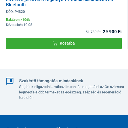
Bluetooth
Érzékeny mérés 8 elektródával
KÓD:
P4320
A professzionális személyi mérleg fogantyúval
8 nagy
Raktáron >10db
érzékenységű bio-elektronikus ellenállás-szenzorral
van
Kézbesítés 10.08
felszerelve, amelyek
pontos és gyors mérést
biztosítanak minden
29 900 Ft
51 780 Ft
paraméterről, beleértve az
5 testszegmens analízisét
is.
Kosárba
A 4 elektródás változathoz képest a
mérés
az egyszeres számú
elektródákkal sokkal
pontosabb
és
megbízhatóbb
. Az elektródák
gyenge jelet küldenek az egész testen keresztül, és az
eredményeket az egész test bármely részéből értékelik.
Szakértő támogatás mindenkinek
Segítünk eligazodni a választékban, és megtalálni az Ön számára
legmegfelelőbb terméket az egészség, szépség és regeneráció
területén.