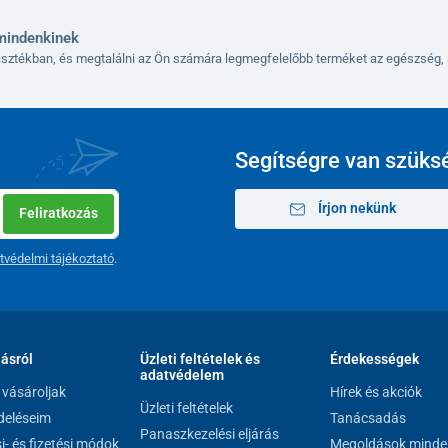
mindenkinek
lasztékban, és megtalálni az Ön számára legmegfelelőbb terméket az egészség, 
Segítségre van szüks
Írjon nekünk
Feliratkozás
tvédelmi tájékoztató
.
lásról
Üzleti feltételek és
Érdekességek
adatvédelem
vásároljak
Hírek és akciók
Üzleti feltételek
eléseim
Tanácsadás
Panaszkezelési eljárás
si- és fizetési módok
Megoldások minde