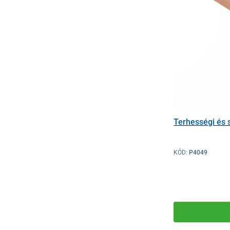
Terhességi és 
KÓD:
P4049