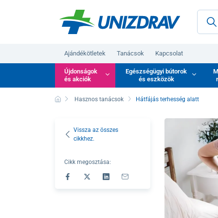
Ajándékötletek
Tanácsok
Kapcsolat
Újdonságok
Egészségügyi bútorok
M
és akciók
és eszközök
Hasznos tanácsok
Hátfájás terhesség alatt
Vissza az összes
cikkhez.
Cikk megosztása: