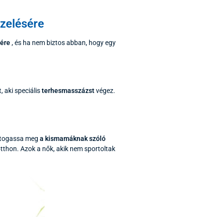
ezelésére
tére
, és ha nem biztos abban, hogy egy
 aki speciális
terhesmasszázst
végez.
Látogassa meg
a kismamáknak szóló
tthon. Azok a nők, akik nem sportoltak