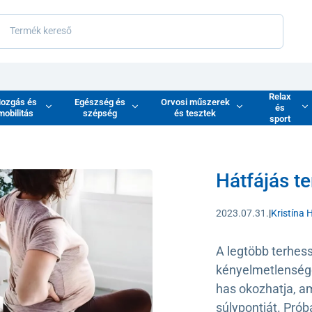
Relax
ozgás és
Egészség és
Orvosi műszerek
és
mobilitás
szépség
és tesztek
sport
Hátfájás te
2023.07.31.
|
Kristína 
A legtöbb terhess
kényelmetlensége
has okozhatja, a
súlypontját. Pró