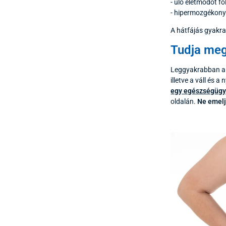
- ülő életmódot fo
- hipermozgékony
A hátfájás gyakra
Tudja meg,
Leggyakrabban a c
illetve a váll és 
egy egészségügy
oldalán.
Ne emel