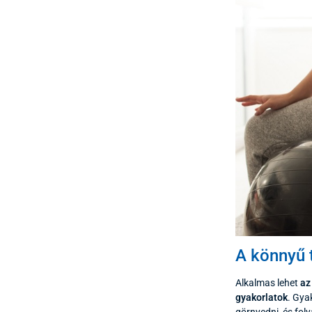
A könnyű 
Alkalmas lehet
az
gyakorlatok
. Gya
görnyedni, és fol