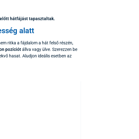
lőtt hátfájást tapasztaltak.
esség alatt
em ritka a fájdalom a hát felső részén,
on pozíciót
állva vagy ülve. Szerezzen be
kvő hasat. Aludjon ideális esetben az