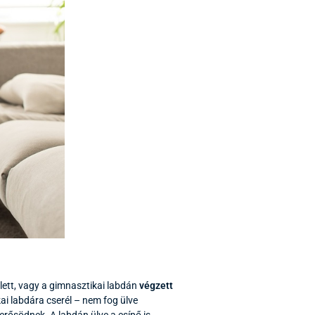
lett, vagy a gimnasztikai labdán
végzett
i labdára cserél – nem fog ülve
rősödnek. A labdán ülve a csípő is