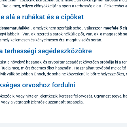
l. Tudja meg, milyen előnyökkel
jár a sport a terhesség alatt
. Felkereshet
e alá a ruhákat és a cipőket
kismamaruhákkal
, amelyek nem szorítják sehol. Válasszon
megfelelő ci
gyi lábbelit
. Van, aki szereti a sarok nélküli cipőt, van, aki a magasabb 
 amely kellemesen és kényelmesen érzi magát viselés során.
a terhességi segédeszközökre
ást a növekvő hasának, és orvosi tanácsadást követően próbálja ki a 
 Tudja meg, miért érdemes őket használni. Használhat továbbá
melegítő
yik válik be jobban Önnek, de soha ne közvetlenül a bőrre helyezze őket,
kséges orvoshoz fordulni
kozódik, vagy hirtelen jelentkezik, keresse fel orvosát. Ugyanezt tegye, h
, vagy a végtagok jelentős duzzanatát tapaszlja.