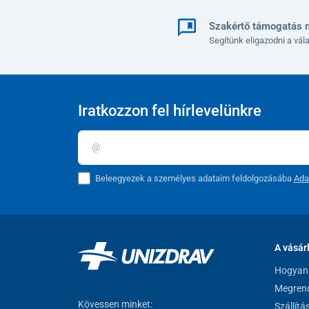
Szakértő támogatás 
Segítünk eligazodni a vá
Iratkozzon fel hírlevelünkre
Beleegyezek a személyes adataim feldolgozásába
Ada
A vásár
Hogyan 
Megrend
Kövessen minket:
Szállítá