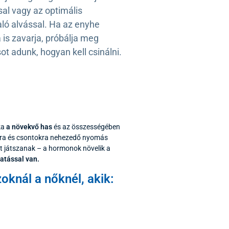
sal vagy az optimális
aló alvással. Ha az enyhe
 is zavarja, próbálja meg
ot adunk, hogyan kell csinálni.
ka
a növekvő has
és az összességében
mokra és csontokra nehezedő nyomás
et játszanak – a hormonok növelik a
hatással van.
oknál a nőknél, akik: