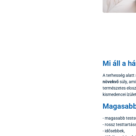
Mi áll a h
A terhesség alatt
növekvő
súly, am
természetes elosz
kismedencei ízüle
Magasabb 
- magasabb testsú
- rossz testtartás
- idősebbek,