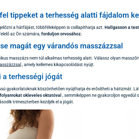
el tippeket a terhesség alatti fájdalom k
lőzni a hátfájást, többféleképpen is csillapíthatja azt.
Hallgasson a tes
elelő az Ön számára,
forduljon orvosához.
se magát egy várandós masszázzsal
zikus masszázs nem túl alkalmas terhesség alatt. Válassz olyan masszőrt,
asszázzsal
, amely kellemes kikapcsolódást nyújt.
i a terhességi jógát
assú gyakorlatoknak köszönhetően nyújthatja és erősítheti a hátizmát. 
nfolyamokat okleveles oktatóval
, semmiképpen ne gyakoroljon egyedül o
ásodik trimeszterben kezdjék el a jógát.