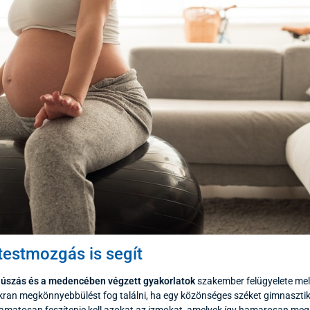
testmozgás is segít
 úszás és a medencében végzett gyakorlatok
szakember felügyelete mel
kran megkönnyebbülést fog találni, ha egy közönséges széket gimnasztika
yamatosan feszítenie kell azokat az izmokat, amelyek így hamarosan mege