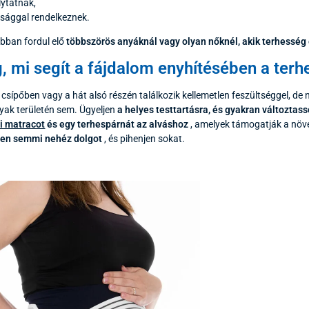
lytatnak,
sággal rendelkeznek.
bban fordul elő
többszörös anyáknál vagy olyan nőknél, akik terhesség e
 mi segít a fájdalom enyhítésében a terh
sípőben vagy a hát alsó részén találkozik kellemetlen feszültséggel, de n
a nyak területén sem. Ügyeljen
a helyes testtartásra, és gyakran változtass
i matracot
és egy terhespárnát az alváshoz
, amelyek támogatják a növe
jen semmi nehéz dolgot
, és pihenjen sokat.