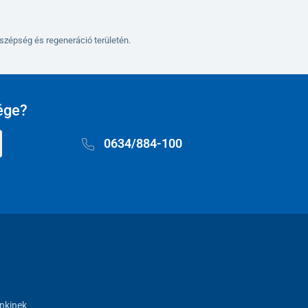
szépség és regeneráció területén.
ége?
0634/884-100
nkinek