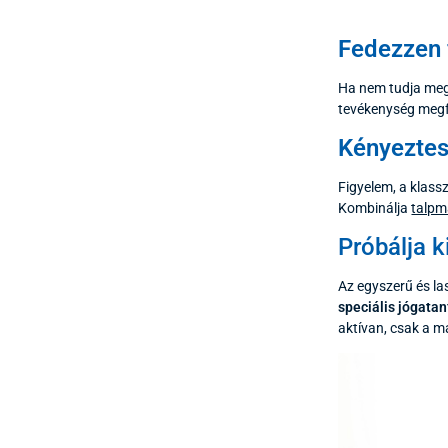
Fedezzen f
Ha nem tudja mege
tevékenység megf
Kényeztes
Figyelem, a klass
Kombinálja
talpm
Próbálja k
Az egyszerű és l
speciális jógata
aktívan, csak a m