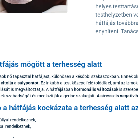
helyes testtartás
testhelyzetben v
hátfájás továbbra
enyhíteni. Tanács
átfájás mögött a terhesség alatt
 sok nő tapasztal hátfájást, különösen a későbbi szakaszokban. Ennek o
i
eltolja a súlypontot.
Ez inkább a test közepe felé tolódik el, ami az iz
lását is megváltoztatja. A hátfájásban
hormonális változások
is szerep
tek szabadságát és meglazítják a gerinc szalagjait.
A stressz is negatív 
a hátfájás kockázata a terhesség alatt az
llyal rendelkeznek,
sal rendelkeznek,