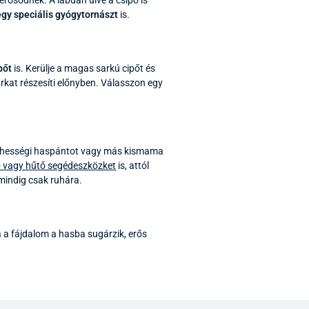
egy speciális gyógytornászt
is.
pőt
is. Kerülje a magas sarkú cipőt és
sarkat részesíti előnyben. Válasszon egy
terhességi haspántot vagy más kismama
- vagy hűtő segédeszközket
is, attól
 mindig csak ruhára.
a a fájdalom a hasba sugárzik, erős