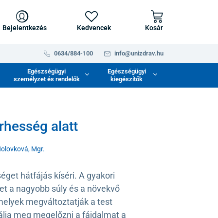
Bejelentkezés
Kedvencek
Kosár
0634/884-100
info@unizdrav.hu
Egészségügyi
Egészségügyi
személyzet és rendelők
kiegészítők
rhesség alatt
Holovková, Mgr.
éget hátfájás kíséri. A gyakori
t a nagyobb súly és a növekvő
melyek megváltoztatják a test
bálja meg megelőzni a fájdalmat a