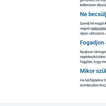
kellemesen ellazu
Ne becsülj
Szerelj fel magát
vegyen
egészségü
olyan változatot,
Fogadjon 
Nyújtson támogat
segédeszközöket.
függően, hogy mel
Mikor szü
Ha hátfájdalma fo
izomlazulást érez