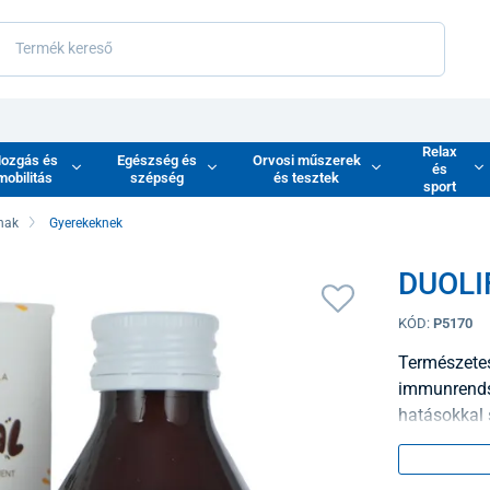
Relax
ozgás és
Egészség és
Orvosi műszerek
és
mobilitás
szépség
és tesztek
sport
nak
Gyerekeknek
DUOLIF
KÓD:
P5170
Természetes
immunrendsz
hatásokkal