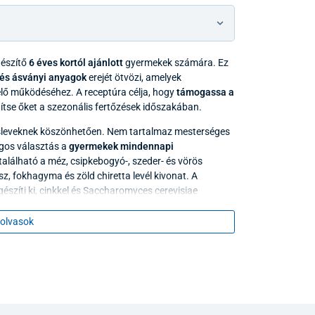
gészítő
6 éves kortól ajánlott
gyermekek számára. Ez
 és ásványi anyagok
erejét ötvözi, amelyek
lő működéséhez. A receptúra célja, hogy
támogassa a
gítse őket a szezonális fertőzések időszakában.
sleveknek köszönhetően. Nem tartalmaz mesterséges
ágos választás a
gyermekek mindennapi
lálható a méz, csipkebogyó-, szeder- és vörös
sz, fokhagyma és zöld chiretta levél kivonat. A
észíti ki, cinkkel és Saccharomyces cerevisiae
olvasok
őinek fő előnyei
, a cink, a fokhagyma és a lósóska hozzájárulnak az
ülönösen fontos közösségben (óvoda, iskola).
ezően hat a felső légutakra, segít nyugtatni a torkot