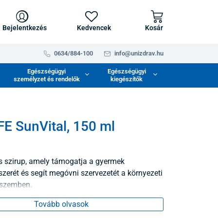
Bejelentkezés
Kedvencek
Kosár
0634/884-100
info@unizdrav.hu
Egészségügyi
Egészségügyi
személyzet és rendelők
kiegészítők
E SunVital, 150 ml
 szirup, amely támogatja a gyermek
erét és segít megóvni szervezetét a környezeti
 szemben.
Tovább olvasok