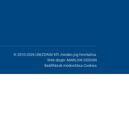
© 2010-2026 UNIZDRAV Kft. minden jog fenntartva.
Web dizajn: MARLOW DESIGN
Beállítások módosítása Cookies
atunk fel. Lehetősége van visszautasítani az opcionális cookie-