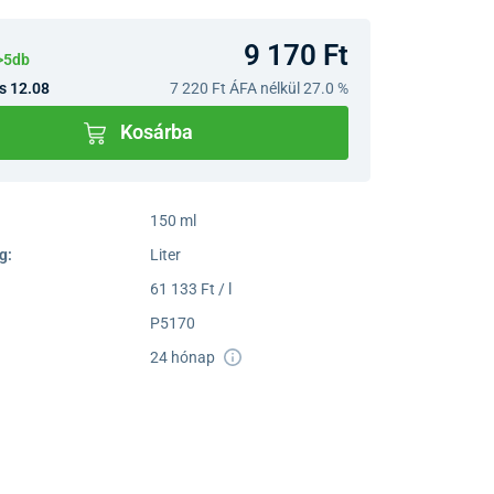
9 170 Ft
>5db
s 12.08
7 220 Ft
ÁFA nélkül 27.0 %
Kosárba
150 ml
g:
Liter
61 133 Ft / l
P5170
24 hónap