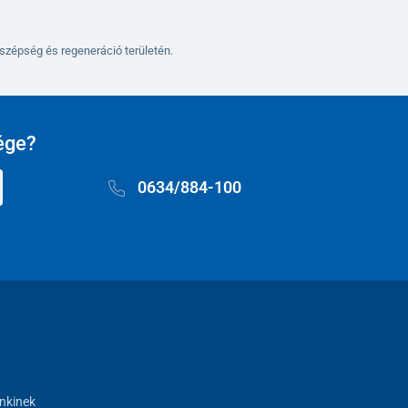
szépség és regeneráció területén.
ége?
0634/884-100
nkinek