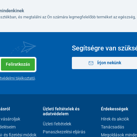
szetes C-vitaminja erős antioxidáns hatású, és
nntartásához.
mindenkinek
lasztékban, és megtalálni az Ön számára legmegfelelőbb terméket az egészség, 
rizni a csontok egészségét, és támogatja a gyermek
 felszívódást biztosít,
anélkül, hogy terhelné az
Segítségre van szüks
Írjon nekünk
Feliratkozás
hígítva
ezés után
tvédelmi tájékoztató
.
mérőkanalat
ges lerakódások eltávolításához
kiegészítő nem helyettesíti a változatos és
tmód és táplálkozás a megfelelő működéshez
lásról
Üzleti feltételek és
Érdekességek
adatvédelem
vásároljak
Hírek és akciók
Üzleti feltételek
eléseim
Tanácsadás
Panaszkezelési eljárás
si- és fizetési módok
Megoldások minde