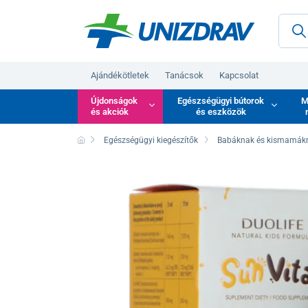
Ajándékötletek
Tanácsok
Kapcsolat
Újdonságok
Egészségügyi bútorok
M
és akciók
és eszközök
Egészségügyi kiegészítők
Babáknak és kismamák