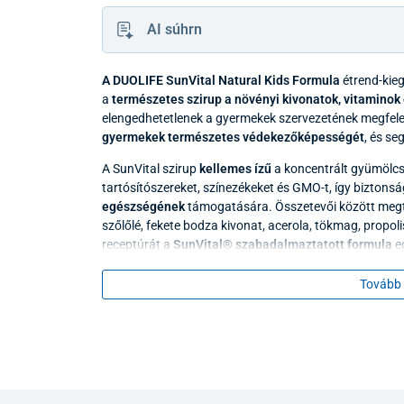
AI súhrn
A DUOLIFE SunVital Natural Kids Formula
étrend-kie
a
természetes szirup a növényi kivonatok, vitaminok
elengedhetetlenek a gyermekek szervezetének megfele
gyermekek természetes védekezőképességét
, és se
A SunVital szirup
kellemes ízű
a koncentrált gyümölc
tartósítószereket, színezékeket és GMO-t, így biztons
egészségének
támogatására. Összetevői között megta
szőlőlé, fekete bodza kivonat, acerola, tökmag, propoli
receptúrát a
SunVital® szabadalmaztatott formula
eg
élesztővel.
Tovább 
A SunVital étrend-kiegészítő összetev
Immunrendszer támogatása
– a fekete bodza
immunrendszer megfelelő működéséhez, ami k
A légutak egészsége
– a lósóska kivonat kedv
és a köhögést.