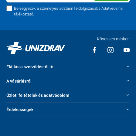
Beleegyezek a személyes adataim feldolgozásába
Adatvédelmi
tájékoztató
.
Kövessen minket:
Elállás a szerződéstől itt
A vásárlásról
Üzleti feltételek és adatvédelem
Érdekességek