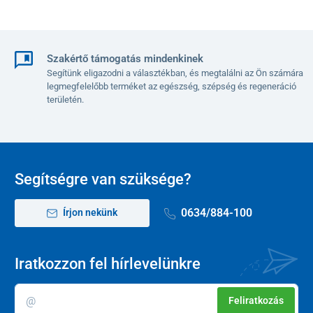
technikai paraméterek
Szakértő támogatás mindenkinek
Súly
0,9 kg
Segítünk eligazodni a választékban, és megtalálni az Ön számára
legmegfelelőbb terméket az egészség, szépség és regeneráció
Méretek
39 x 19 x 29
területén.
(magasságxmélységxszélesség)
cm
Teherbírás
7 kg
Térfogat
20 l
Segítségre van szüksége?
Anyag
100%
poliészter
0634/884-100
Írjon nekünk
Iratkozzon fel hírlevelünkre
Feliratkozás