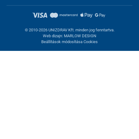
© 2010-2026 UNIZDRAV Kft. minden jog fenntartva.
Web dizajn: MARLOW DESIGN
Beállítások módosítása Cookies
Sütik beállítása
Ezek az oldalak cookie-kat használnak. Egyesek szükségesek az
oldal megfelelő működéséhez, másokat csak az Ön
hozzájárulásával használhatunk fel. Lehetősége van
visszautasítani az opcionális cookie-kat.
Elutasítani.
Feltétlenül szükséges
Teljesítmény