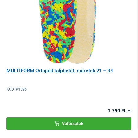
még keskeny vállról sem csússzanak le.
A BAZI 21003
iskolai hátizsák
erős, tartós anyagból készült,
amely
ellenáll az esőnek
. Az alja tömör TOPDURA anyaggal van
kitöltve és
stabil lábakkal van rögzítve
. A táska szállítását és
tárolását
2 fül
könnyíti meg.
A jó minőségű iskolatáska
utolsó fontos része a
fényvisszaverő
elemek
. Különösen télen, vagy ősszel sötétben és esőben fogja
értékelni őket. A hátizsákon
minden szögből jól látható
fényvisszaverő pontok találhatók.
MULTIFORM Ortopéd talpbetét, méretek 21 – 34
A dinnyés BAZI iskolatáska fő előnyei
alacsony súly - csak 900 g
KÓD:
P1595
térfogata 20 l
kis anatómiai kialakítás
1 790 Ft
tól
megerősített hát
állítható vállpántok és mellkasi öv
Változatok
számos fényvisszaverő elem
minőségi tartós anyag