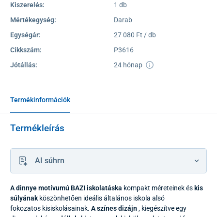
Kiszerelés:
1 db
Mértékegység:
Darab
Egységár:
27 080 Ft / db
Cikkszám:
P3616
Jótállás:
24 hónap
Termékinformációk
Termékleírás
AI súhrn
A dinnye motívumú BAZI iskolatáska
kompakt méreteinek és
kis
súlyának
köszönhetően ideális általános iskola alsó
fokozatos kisiskolásainak.
A színes dizájn
, kiegészítve egy