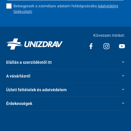
Beleegyezek a személyes adataim feldolgozásába
Adatvédelmi
tájékoztató
.
Kövessen minket:
Elállás a szerződéstől itt
A vásárlásról
Üzleti feltételek és adatvédelem
Érdekességek