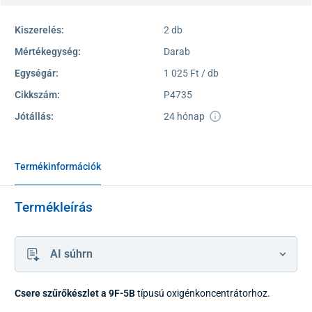
Kiszerelés:
2 db
Mértékegység:
Darab
Egységár:
1 025 Ft / db
Cikkszám:
P4735
Jótállás:
24 hónap
Termékinformációk
Termékleírás
AI súhrn
Csere szűrőkészlet a 9F-5B
típusú oxigénkoncentrátorhoz.