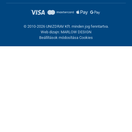
© 2010-2026 UNIZDRAV Kft. minden jog fenntartva.
Web dizajn: MARLOW DESIGN
Beállítások módosítása Cookies
Sütik beállítása
Ezek az oldalak cookie-kat használnak. Egyesek szükségesek az
oldal megfelelő működéséhez, másokat csak az Ön
hozzájárulásával használhatunk fel. Lehetősége van
visszautasítani az opcionális cookie-kat.
Elutasítani.
Feltétlenül szükséges
Teljesítmény
Marketing sütik