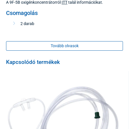
A 9F-5B oxigénkoncentrátorról
ITT
talál információkat.
Csomagolás
2 darab
Tovább olvasok
Kapcsolódó termékek