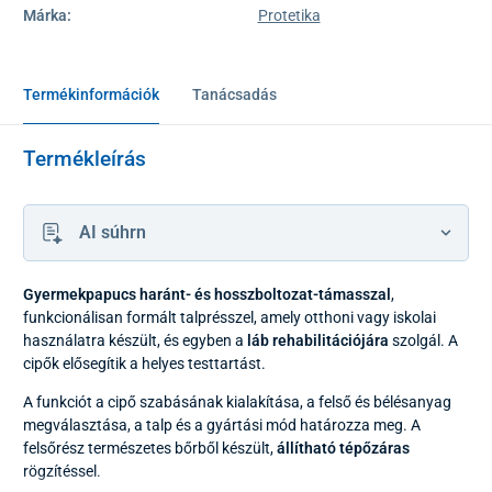
Márka:
Protetika
Termékinformációk
Tanácsadás
Termékleírás
AI súhrn
Gyermekpapucs haránt- és hosszboltozat-támasszal
,
funkcionálisan formált talprésszel, amely otthoni vagy iskolai
használatra készült, és egyben a
láb rehabilitációjára
szolgál. A
cipők elősegítik a helyes testtartást.
A funkciót a cipő szabásának kialakítása, a felső és bélésanyag
megválasztása, a talp és a gyártási mód határozza meg. A
felsőrész természetes bőrből készült,
állítható tépőzáras
rögzítéssel.