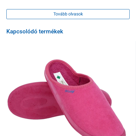
A nagylábujj és a lábujjak számára kialakított
alátámasztás
Tovább olvasok
erősíti a lábujjakat hajlító izmokat, különösen a
nagylábujjat, és aktívan korrigálja a bütyköt
Kapcsolódó termékek
Hosszanti és harántboltozat
megakadályozza a lúdtalp kialakulását, megelőzi a
boltozat lesüllyedését, csökkenti a járás közbeni
rezgéseket, és megakadályozza a sarok kifelé dőlését.
Sarokalátámasztás
csökkenti a járás közbeni rezgéseket és megakadályozza
a sarok kifelé dőlését.
Megerősített sarok
megakadályozza a sarok és a boka elferdülését