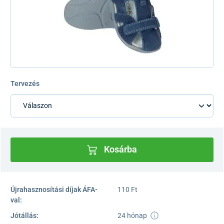
Tervezés
Kosárba
Újrahasznosítási díjak ÁFA-
110 Ft
val:
Jótállás:
24 hónap