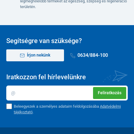
legmegfelelőbb terméket az egészség, szépség és regeneráció
Talphossz
15
15,5
16
17
17,5
területén.
cm-ben
Méretszám
22
23
24
25
26
Segítségre van szüksége?
0634/884-100
Írjon nekünk
Iratkozzon fel hírlevelünkre
Feliratkozás
Beleegyezek a személyes adataim feldolgozásába
Adatvédelmi
tájékoztató
.