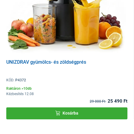
UNIZDRAV gyümölcs- és zöldségprés
KÓD:
P4372
Raktáron >10db
Kézbesítés 12.08
25 490 Ft
29 000 Ft
A világ 1. szabadalmaztatott alacsony
Kosárba
fordulatszámú gyümölcsprésje
A Hurom márka büszkélkedhet az
alacsony fordulatszámú