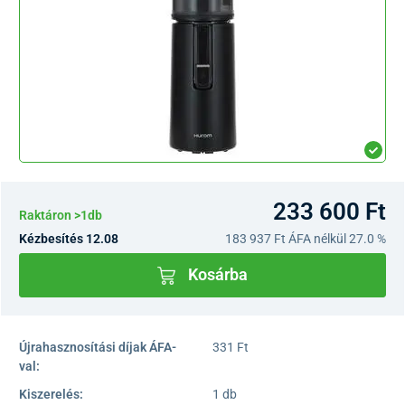
233 600 Ft
Raktáron >1db
Kézbesítés 12.08
183 937 Ft
ÁFA nélkül 27.0 %
Kosárba
Újrahasznosítási díjak ÁFA-
331 Ft
val:
Kiszerelés:
1 db