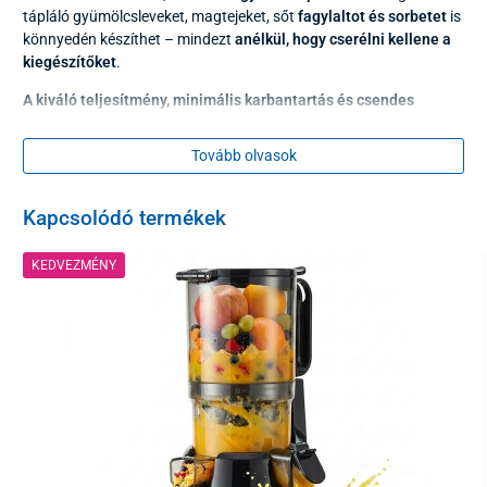
tápláló gyümölcsleveket, magtejeket, sőt
fagylaltot és sorbetet
is
könnyedén készíthet – mindezt
anélkül, hogy cserélni kellene a
kiegészítőket
.
A kiváló teljesítmény, minimális karbantartás és csendes
működés tökéletes kombinációja
lehetővé teszi, hogy
egészségesen és zökkenőmentesen kezdje a napot. Ha Ön a
Tovább olvasok
sűrűbb levek és turmixok
kedvelője, és olyan terméket keres,
amely
egyszerre nagyobb mennyiségű alapanyagot
is képes
feldolgozni, ez a gyümölcsprés lesz a megfelelő választás.
Kapcsolódó termékek
KEDVEZMÉNY