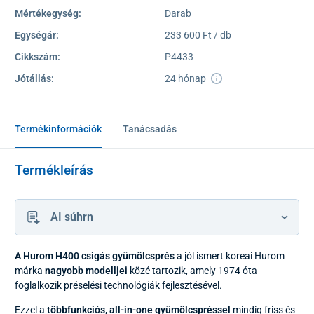
Mértékegység:
Darab
Egységár:
233 600 Ft / db
Cikkszám:
P4433
Jótállás:
24 hónap
Termékinformációk
Tanácsadás
Termékleírás
AI súhrn
A Hurom H400 csigás gyümölcsprés
a jól ismert koreai Hurom
márka
nagyobb modelljei
közé tartozik, amely 1974 óta
foglalkozik préselési technológiák fejlesztésével.
Ezzel a
többfunkciós, all-in-one gyümölcspréssel
mindig friss és