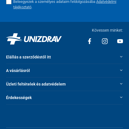
Beleegyezek a személyes adataim feldolgozásába
Adatvédelmi
tájékoztató
.
Kövessen minket:
Elállás a szerződéstől itt
A vásárlásról
Üzleti feltételek és adatvédelem
Érdekességek