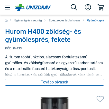
Egészség és szépség
Egészséges táplálkozás
Gyümölcsprések
Hurom H400 zöldség- és
gyümölcsprés, fekete
KÓD:
P4433
A Hurom többfunkciós, alacsony fordulatszámú
gyümölcs- és zöldségfacsaró az egyszerű karbantartásra
és a maximális facsaró hatékonyságra összpontosít.
Ideális turmixok és sűrűbb gyümölcslevek készítéséhez
az egész család számára.
Tovább olvasok