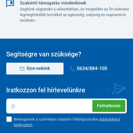
Szakértő támogatás mindenkinek
Segítünk eligazodni a választékban, és megtalálni az Ön számára
legmegfelelőbb terméket az egészség, szépség és regeneráció
területén.
A termék gyártása során minőségi, tartós anyagokat használtak.
Ergonomikus formázás és
légáteresztő
anyaggal
borított
megerősítés garantálja a kényelmet még hosszabb ülés közben
is. A szék praktikus része
egy levehető huzat
, amely megvédi a
felületét a szennyeződésektől és leegyszerűsíti a karbantartást.
Segítségre van szüksége?
Gumiszalaggal van felhelyezve, melynek köszönhetően
könnyen
összehajtható és mosható
(akár 30 °C-on). A huzat elérhető az
ülőrészre és a háttámlára is.
0634/884-100
Írjon nekünk
Iratkozzon fel hírlevelünkre
Feliratkozás
Beleegyezek a személyes adataim feldolgozásába
Adatvédelmi
tájékoztató
.