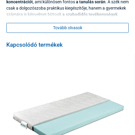
koncentrációt
, ami különösen fontos
a tanulás során
. A szék nem
csak a dolgozószoba praktikus kiegészítője, hanem a gyermekek
számára is kényelmet biztosít
a szabadidős tevékenységek
során
, mint például a rajzolás vagy a számítógéppel végzett
munka.
Tovább olvasok
Kapcsolódó termékek