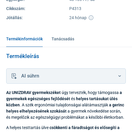
Cikkszám:
P4313
Jótállás:
24 hónap
Termékinformációk
Tanácsadás
Termékleírás
AI súhrn
Az UNIZDRAV gyermekszéket
úgy tervezték, hogy támogassa
a
gyermekek egészséges fejlődését
és
helyes tartásukat ülés
közben
. A szék ergonómiai tulajdonságai alátámasztják
a gerinc
helyes elhelyezésének szokását
a gyermek növekedése során,
és megelőzik az egészségügyi problémákat a későbbi életkorban.
A helyes testtartás ülve
csökkenti a fáradtságot és elősegíti a