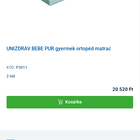
Az UNIZDRAV forgószék
sokoldalúságával, kényelmével és
modern kialakításával
tűnik ki. Az úgynevezett
növekvő
konstrukció
biztosítja, hogy
minden iskoláshoz tökéletesen
alkalmazkodjon. Az ülés és a háttámla magassága
igény szerint
állítható. A kartámasz 90°-ig lehajtható.
Kisebb gyerekek számára
lábtartó
is elérhető, melynek
magassága állítható vagy teljesen leszerelhető. A szék így
együtt
UNIZDRAV BEBE PUR gyermek ortopéd matrac
nő a gyerekkel
, és nem kell attól tartania, hogy minden évben
másra kell cserélnie.
KÓD:
P3011
2 hét
20 520 Ft
Kosárba