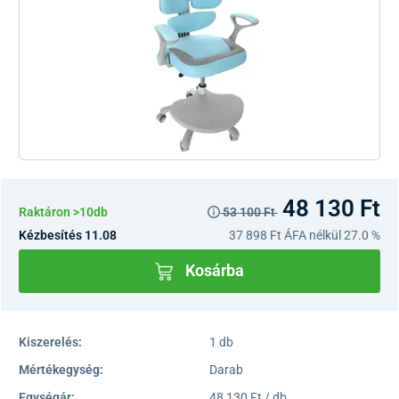
48 130 Ft
Raktáron >10db
53 100 Ft
Kézbesítés 11.08
37 898 Ft
ÁFA nélkül 27.0 %
Kosárba
Kiszerelés:
1 db
Mértékegység:
Darab
Egységár:
48 130 Ft / db