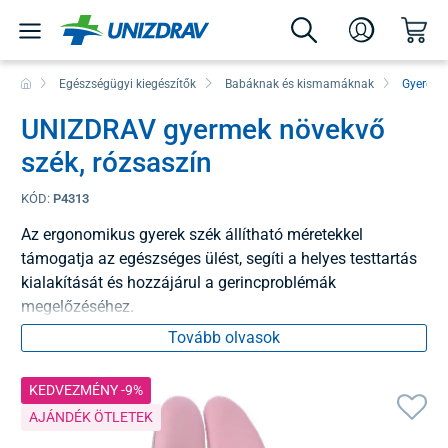
Egészségügyi kiegészítők
Babáknak és kismamáknak
Gyereke
UNIZDRAV gyermek növekvő
szék, rózsaszín
KÓD:
P4313
Az ergonomikus gyerek szék állítható méretekkel
támogatja az egészséges ülést, segíti a helyes testtartás
kialakítását és hozzájárul a gerincproblémák
megelőzéséhez.
Tovább olvasok
KEDVEZMÉNY -9%
AJÁNDÉK ÖTLETEK