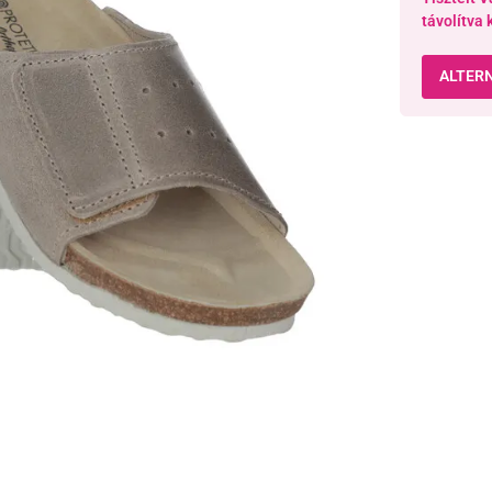
távolítva 
ALTER