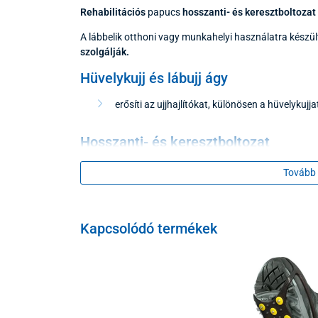
Rehabilitációs
papucs
hosszanti- és keresztboltoza
A lábbelik otthoni vagy munkahelyi használatra készül
szolgálják.
Hüvelykujj és lábujj ágy
erősíti az ujjhajlítókat, különösen a hüvelykujj
Hosszanti- és keresztboltozat
megelőzően hat a lapos talpak (lúdtalp) kiala
Tovább 
Talpágy
Kapcsolódó termékek
csökkenti az ütéseket járás közben és megaka
Fogalmazás
felső rész - természetes bőr
talpbetét - természetes bőr