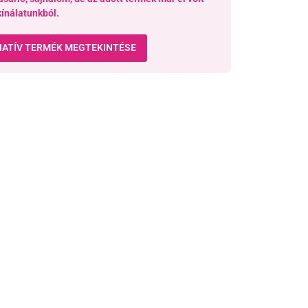
kínálatunkból.
NATÍV TERMÉK MEGTEKINTÉSE