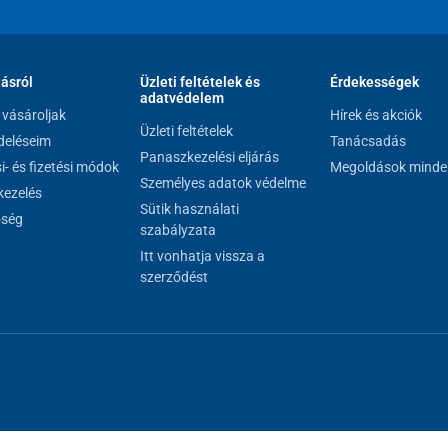
lásról
Üzleti feltételek és
Érdekességek
adatvédelem
vásároljak
Hírek és akciók
Üzleti feltételek
eléseim
Tanácsadás
Panaszkezelési eljárás
si- és fizetési módok
Megoldások minde
Személyes adatok védelme
ezelés
Sütik használati
őség
szabályzata
Itt vonhatja vissza a
szerződést