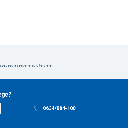
Kosárba
szépség és regeneráció területén.
ége?
0634/884-100