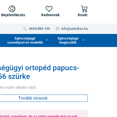
Bejelentkezés
Kedvencek
Kosár
0634/884-100
info@unizdrav.hu
Egészségügyi
Egészségügyi
személyzet és rendelők
kiegészítők
égügyi ortopéd papucs-
 56 szürke
ós nyári sétáló cipő.
Tovább olvasok
ásárló, sajnálom, de az adott termék már el volt