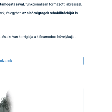
t támogatásával
, funkcionálisan formázott lábrésszel.
tek, és egyben
az alsó végtagok rehabilitációját is
at, és aktívan korrigálja a kificamodott hüvelykujjat
kulása ellen, megakadályozza a boltozat beesését
olvasok
dályozza a sarok elfordulását