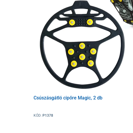
belső bélés – természetes textil
Mérettáblázat
Mérettáblázat
A PROTETIKA lábbeli sajátossága, hogy a talp a benne
a mérettáblázat nem a talpbetét hosszát, hanem a tal
Kérjük, válasszon olyan méretet, amely legalább 1 c
Talphossz cm-ben
23.5
24
Méretszám
36
37
Csúszásgátló cipőre Magic, 2 db
KÓD:
P1378