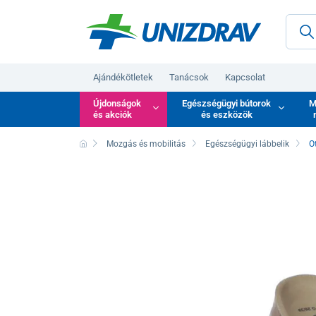
Ajándékötletek
Tanácsok
Kapcsolat
Újdonságok
Egészségügyi bútorok
M
és akciók
és eszközök
Mozgás és mobilitás
Egészségügyi lábbelik
O