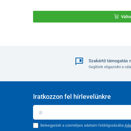
Válto
Szakértő támogatás 
Segítünk eligazodni a vá
Iratkozzon fel hírlevelünkre
Beleegyezek a személyes adataim feldolgozásába
Ada