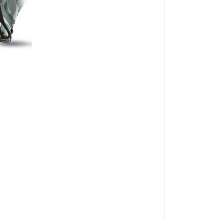
 lévő talpbetéttel kompakt.
Felhívjuk figyelmét, hogy
p hosszát jelzi.
m-vel nagyobb, mint az Ön talphossza.
25
26
26.5
27
38
39
40
41
BEURER FW 20 l
KÓD:
P0919
Raktáron >5db
Kézbesítés 11.08