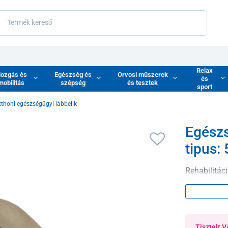
Relax
ozgás és
Egészség és
Orvosi műszerek
és
mobilitás
szépség
és tesztek
sport
tthoni egészségügyi lábbelik
Egészs
tipus:
Rehabilitáci
Tisztelt V