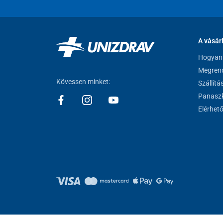
A vásár
Hogyan 
Megrend
Kövessen minket:
Szállítá
Panaszk
Elérhet