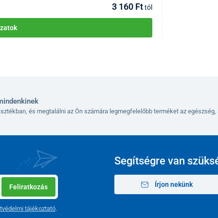
3 160 Ft
tól
zatok
mindenkinek
lasztékban, és megtalálni az Ön számára legmegfelelőbb terméket az egészség, 
Segítségre van szüks
Írjon nekünk
Feliratkozás
tvédelmi tájékoztató
.