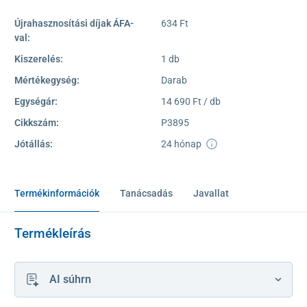
Újrahasznosítási díjak ÁFA-
634 Ft
val:
Kiszerelés:
1 db
Mértékegység:
Darab
Egységár:
14 690 Ft / db
Cikkszám:
P3895
Jótállás:
24 hónap
Termékinformációk
Tanácsadás
Javallat
Termékleírás
AI súhrn