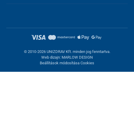
6 levehető fej
6 sebesség beállítás
Utazótáska
Érintőgombok
Szilikon fogantyú csúszásgátló kialakítással
Automatikus kikapcsolás 15 perc után
Ultra csendes működés
© 2010-2026 UNIZDRAV Kft. minden jog fenntartva.
Prémium minőség
Web dizajn: MARLOW DESIGN
Beállítások módosítása Cookies
Kompakt kialakítás
Erőteljes motor (akár 3400 ford./perc)
Csomag tartalma:
Sütik beállítása
Ezek az oldalak cookie-kat használnak. Egyesek szükségesek az
oldal megfelelő működéséhez, másokat csak az Ön
Kerek masszázsfej - nagyobb izomcsoportokhoz (pl. váll,
hozzájárulásával használhatunk fel. Lehetősége van
vádli)
visszautasítani az opcionális cookie-kat.
Elutasítani.
Gömb alakú spirálfej - mély izomszövetekhez (pl. lábfej)
Villás U alakú masszázsfej - a hát alsó részének és az
Feltétlenül szükséges