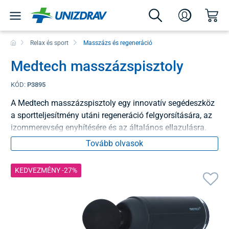
Relax és sport
Masszázs és regeneráció
Medtech masszázspisztoly
KÓD:
P3895
A Medtech masszázspisztoly egy innovatív segédeszköz
a sportteljesítmény utáni regeneráció felgyorsítására, az
izommerevség enyhítésére és az általános ellazulásra.
Tovább olvasok
KEDVEZMÉNY -27%