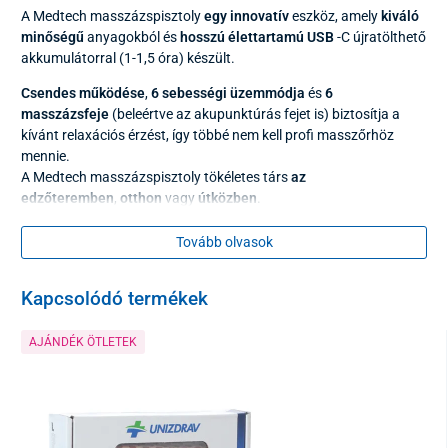
A Medtech masszázspisztoly
egy innovatív
eszköz, amely
kiváló
minőségű
anyagokból és
hosszú élettartamú USB
-C újratölthető
akkumulátorral (1-1,5 óra) készült.
Csendes működése
,
6 sebességi üzemmódja
és
6
masszázsfeje
(beleértve az akupunktúrás fejet is) biztosítja a
kívánt relaxációs érzést, így többé nem kell profi masszőrhöz
mennie.
A Medtech masszázspisztoly tökéletes társ
az
edzőteremben
,
otthon
vagy
útközben
.
Tovább olvasok
Kapcsolódó termékek
AJÁNDÉK ÖTLETEK