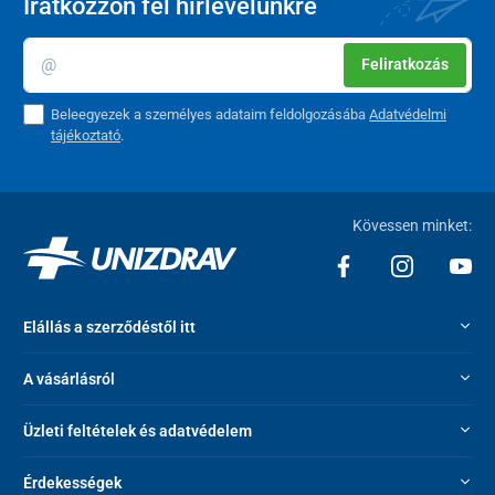
Iratkozzon fel hírlevelünkre
biztosítja, melynek köszönhetően semmilyen kábel nem zavarja a
használatát. Egy töltéssel akár 3 órás masszírozást is biztosít
alap módban.
Feliratkozás
Beleegyezek a személyes adataim feldolgozásába
Adatvédelmi
tájékoztató
.
Kövessen minket:
Elállás a szerződéstől itt
A vásárlásról
Egyedi tulajdonságok:
Üzleti feltételek és adatvédelem
A masszázspisztoly vezeték nélküli és újratölthető
USB-C töltőport
Érdekességek