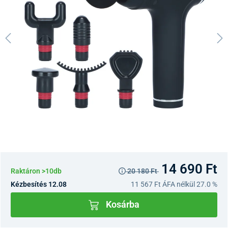
14 690 Ft
Raktáron >10db
20 180 Ft
Kézbesítés 12.08
11 567 Ft
ÁFA nélkül 27.0 %
Kosárba