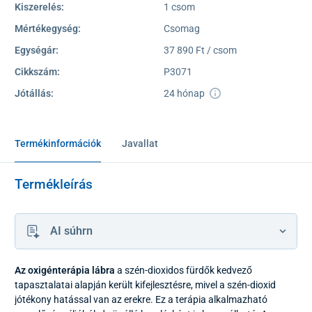
Kiszerelés:
1 csom
Mértékegység:
Csomag
Egységár:
37 890 Ft / csom
Cikkszám:
P3071
Jótállás:
24 hónap
Termékinformációk
Javallat
Termékleírás
AI súhrn
Az oxigénterápia lábra
a szén-dioxidos fürdők kedvező
tapasztalatai alapján került kifejlesztésre, mivel a szén-dioxid
jótékony hatással van az erekre. Ez a terápia alkalmazható