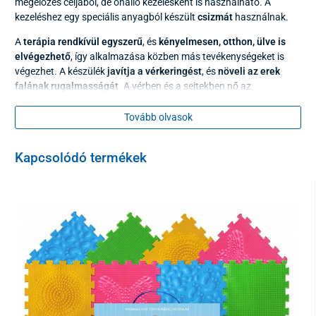
megelőzés céljából, de önálló kezelésként is használható. A
kezeléshez egy speciális anyagból készült
csizmát
használnak.
A
terápia rendkívül egyszerű
, és
kényelmesen, otthon, ülve is
elvégezhető
, így alkalmazása közben más tevékenységeket is
végezhet. A készülék
javítja a vérkeringést
, és
növeli az erek
falának rugalmasságát
. A vérben és a sejtekben nő az
oxigénfelvétel, ami hozzájárul a
„könnyű lábak” érzésének
kialakulásához.
Tovább olvasok
Ez a fiziológiai folyamat tudományosan elismert, és az
orvostudományban
„Bohr-effektusként”
ismert. Az alkalmazás
Kapcsolódó termékek
során a
lábfejek hőmérséklete emelkedik
, mivel a szén-dioxid
értágító hatással van az erekre.
A szén-dioxid jótékony hatásai:
Szűkült erek megelőzése és kezelése
A cukorbetegség kezdeti stádiumának kezelése
Bizonyos gombás fertőzések elpusztítása (a gombák
nem tűrik a CO₂-t)
Könnyű lábérzet a fokozott vérkeringésnek köszönhetően