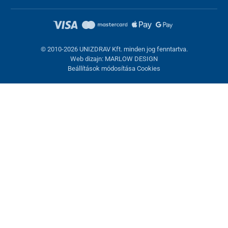
© 2010-2026 UNIZDRAV Kft. minden jog fenntartva.
Web dizajn: MARLOW DESIGN
Beállítások módosítása Cookies
Sütik beállítása
Ezek az oldalak cookie-kat használnak. Egyesek szükségesek az
oldal megfelelő működéséhez, másokat csak az Ön
hozzájárulásával használhatunk fel. Lehetősége van
visszautasítani az opcionális cookie-kat.
Elutasítani.
Feltétlenül szükséges
Teljesítmény