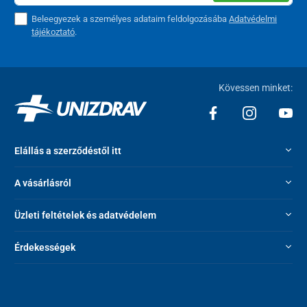
Beleegyezek a személyes adataim feldolgozásába
Adatvédelmi
tájékoztató
.
Kövessen minket:
Elállás a szerződéstől itt
A vásárlásról
Üzleti feltételek és adatvédelem
Érdekességek