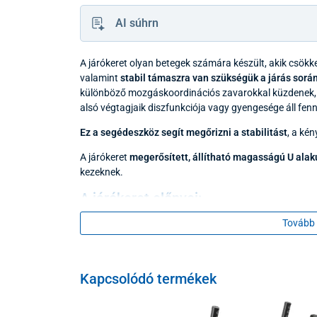
AI súhrn
A járókeret olyan betegek számára készült, akik csök
valamint
stabil támaszra van szükségük a járás sorá
különböző mozgáskoordinációs zavarokkal küzdenek, 
alsó végtagjaik diszfunkciója vagy gyengesége áll fenn
Ez a segédeszköz segít megőrizni a stabilitást
, a kén
A járókeret
megerősített, állítható magasságú U alakú
kezeknek.
A járókeret előnyei:
Tovább 
habszivacs fogantyúk
állítható magasságú, megerősített U alakú vá
kivehető ülés
Kapcsolódó termékek
4 kerék fékekkel
tartó az infúziós állványhoz (a csomag nem ta
teherbírása 100 kg