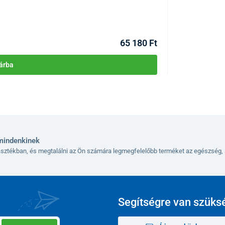
KÓD:
P2506
Raktáron >5db
Kézbesítés 10.08
65 180 Ft
kezik,
amelyek mindegyike tartalmaz egy féket.
árba
63 cm
ig
80 cm
mindenkinek
56 x 20 cm
lasztékban, és megtalálni az Ön számára legmegfelelőbb terméket az egészség, 
54 cm
101-124 cm
Segítségre van szüks
100 kg
10,8 kg