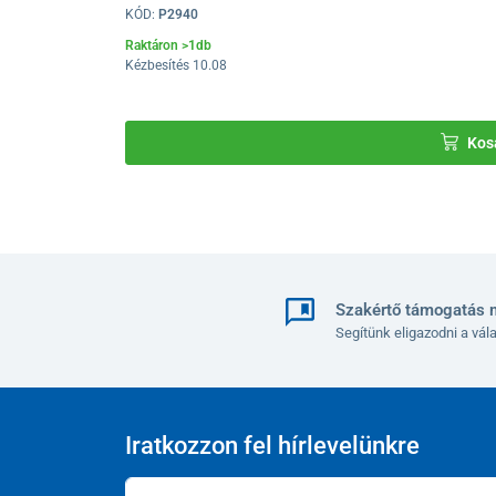
KÓD:
P2940
Raktáron >1db
Kézbesítés 10.08
A járókeret
4 db 10 cm átmérőjű forgó kerékkel rendel
Kos
Technikai paraméterek:
Teljes szélesség
Teljes mélység a hátsó keréktől az első szerkezet
Szakértő támogatás 
Ülés méretei
Segítünk eligazodni a vá
Ülésmagasság a talajtól
Állítható magasságú
Iratkozzon fel hírlevelünkre
Teherbírás
Súly