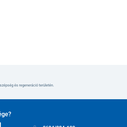
Kosárba
szépség és regeneráció területén.
ége?