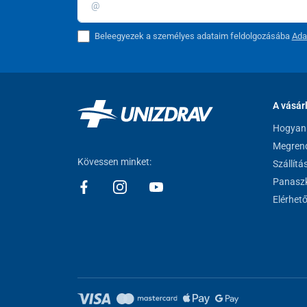
Beleegyezek a személyes adataim feldolgozásába
Ada
A vásár
Hogyan 
Megrend
Kövessen minket:
Szállítá
Panaszk
Elérhet