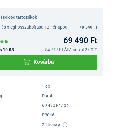
tások és tartozékok
llás meghosszabbítása 12 hónappal
+8 340 Ft
69 490 Ft
>5db
s 10.08
54 717 Ft
ÁFA nélkül 27.0 %
Kosárba
1 db
g:
Darab
69 490 Ft / db
P3046
24 hónap