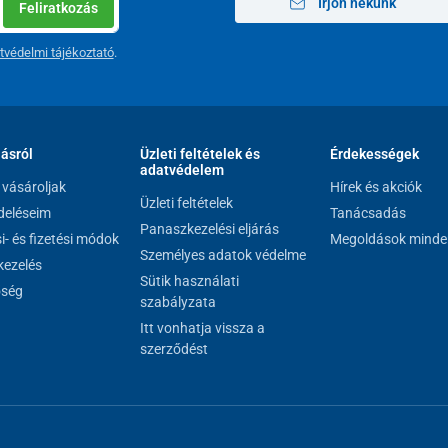
Írjon nekünk
Feliratkozás
tvédelmi tájékoztató
.
lásról
Üzleti feltételek és
Érdekességek
adatvédelem
vásároljak
Hírek és akciók
Üzleti feltételek
eléseim
Tanácsadás
Panaszkezelési eljárás
si- és fizetési módok
Megoldások minde
Személyes adatok védelme
ezelés
Sütik használati
őség
szabályzata
Itt vonhatja vissza a
szerződést