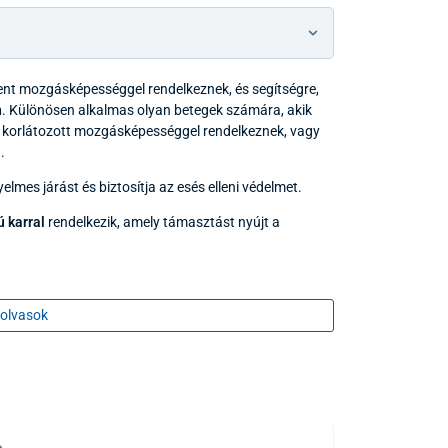
kent mozgásképességgel rendelkeznek, és segítségre,
n
. Különösen alkalmas olyan betegek számára, akik
korlátozott mozgásképességgel rendelkeznek, vagy
.
yelmes járást és biztosítja az esés elleni védelmet.
 karral
rendelkezik, amely támasztást nyújt a
olvasok
z
rtalmazza az infúziós állványt)