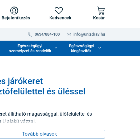
Bejelentkezés
Kedvencek
Kosár
0634/884-100
info@unizdrav.hu
Egészségügyi
Egészségügyi
személyzet és rendelők
kiegészítők
s járókeret
tófelülettel és üléssel
ret állítható magassággal, ülőfelülettel és
t U alakú vázzal.
Tovább olvasok