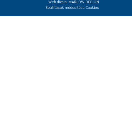
Web dizajn: MARLOW DESIGN
Beállítások módosítása Cookies
atunk fel. Lehetősége van visszautasítani az opcionális cookie-