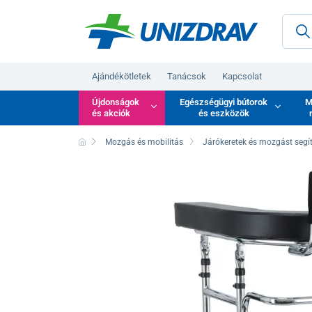
Ajándékötletek
Tanácsok
Kapcsolat
Újdonságok
Egészségügyi bútorok
M
és akciók
és eszközök
Mozgás és mobilitás
Járókeretek és mozgást segí