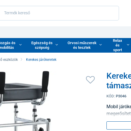
Relax
ozgás és
Egészség és
Orvosi műszerek
és
mobilitás
szépség
és tesztek
sport
tő eszközök
Kerekes járókeretek
Kereke
támasz
KÓD:
P3046
Mobil járóke
megerősítet