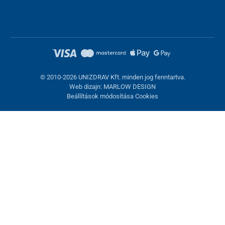
© 2010-2026 UNIZDRAV Kft. minden jog fenntartva.
Web dizajn: MARLOW DESIGN
Beállítások módosítása Cookies
Sütik beállítása
Ezek az oldalak cookie-kat használnak. Egyesek szükségesek az
oldal megfelelő működéséhez, másokat csak az Ön
hozzájárulásával használhatunk fel. Lehetősége van
visszautasítani az opcionális cookie-kat.
Elutasítani.
Feltétlenül szükséges