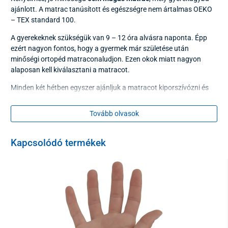
ajánlott. A matrac tanúsított és egészségre nem ártalmas OEKO
– TEX standard 100.
A gyerekeknek szükségük van 9 – 12 óra alvásra naponta. Épp
ezért nagyon fontos, hogy a gyermek már születése után
minőségi ortopéd matraconaludjon. Ezen okok miatt nagyon
alaposan kell kiválasztani a matracot.
Minden két hétben egyszer ajánljuk a matracot kiporszívózni és
szellőztetni, hogy megtartsa tisztaságát és frissességét. Ajánlott
vízhatlan matrachuzat használata.
Tovább olvasok
A matrac általában speciális CHLOE AKTIV huzattal van szállítva,
mely színe hófehér, és tapintásra nagyon kellemes, tökéletesen
Kapcsolódó termékek
alkalmas a gyerekek érzékeny bőréhez. A huzat át van szőve 200
gr/m2 PES szálakkal, antibakteriális, atkazáró, szétcipzározható
o
és mosható 60
C-on.