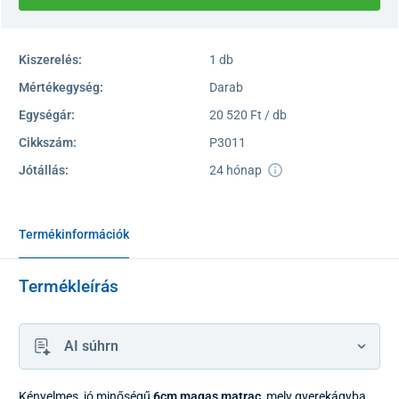
Kiszerelés:
1 db
Mértékegység:
Darab
Egységár:
20 520 Ft / db
Cikkszám:
P3011
Jótállás:
24 hónap
Termékinformációk
Termékleírás
AI súhrn
Kényelmes, jó minőségű
6cm magas matrac
, mely gyerekágyba