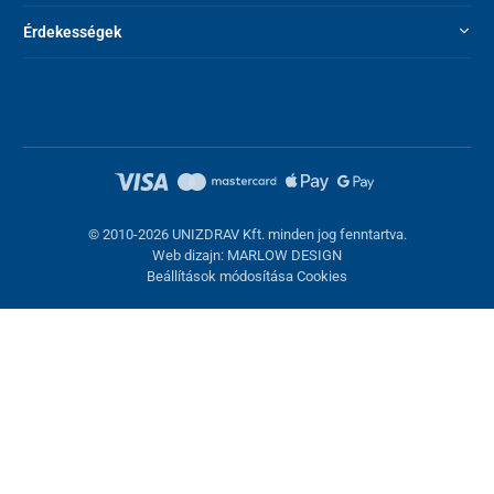
Érdekességek
Tápegység
230 V
© 2010-2026 UNIZDRAV Kft. minden jog fenntartva.
Web dizajn: MARLOW DESIGN
Beállítások módosítása Cookies
Sütik beállítása
Ezek az oldalak cookie-kat használnak. Egyesek szükségesek az
oldal megfelelő működéséhez, másokat csak az Ön
hozzájárulásával használhatunk fel. Lehetősége van
visszautasítani az opcionális cookie-kat.
Elutasítani.