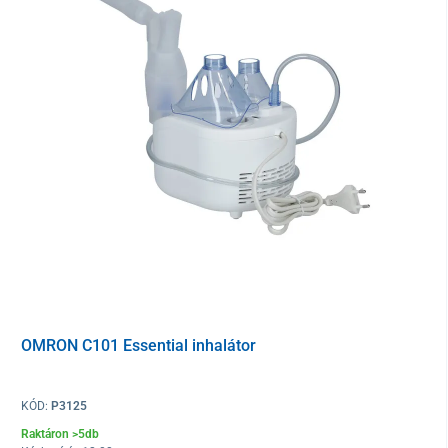
A gyógyszer bejuttatásának 2 lehetősége
van
1. alsó légutak (4um MMAD, P=0,4 ml/perc)
2. felső légutak (9um MMAD, P=0,2 ml/perc)
Az orrszívó
az orr
gyengéd
tisztítására szolgál. Ajánlott minden
gyógyszerformát használni, beleértve a Salvus vizet is.
OMRON C101 Essential inhalátor
KÓD:
P3125
Raktáron >5db