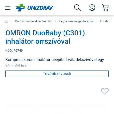
Orvosi műszerek és tesztek
Légzés- és oxigénterápia
Inhalátoro
OMRON DuoBaby (C301)
inhalátor orrszívóval
KÓD:
P2749
Kompresszoros inhalátor beépített váladékszívóval egy
készülékben.
Tovább olvasok