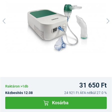
31 650 Ft
Raktáron >1db
Kézbesítés 12.08
24 921 Ft
ÁFA nélkül 27.0 %
Kosárba