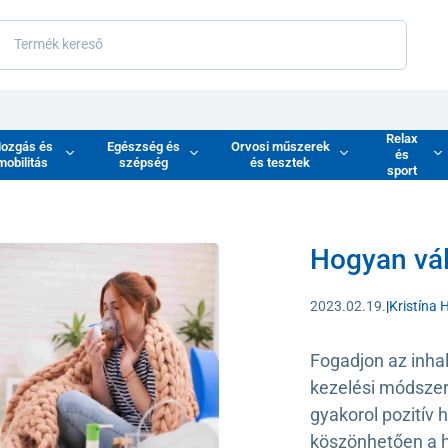
Relax
ozgás és
Egészség és
Orvosi műszerek
és
mobilitás
szépség
és tesztek
sport
Hogyan vál
2023.02.19.
|
Kristína 
Fogadjon az inhal
kezelési módszer
gyakorol pozitív 
köszönhetően a h