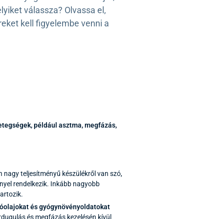
lyiket válassza? Olvassa el,
eket kell figyelembe venni a
betegségek, például asztma, megfázás,
 nagy teljesítményű készülékről van szó,
nnyel rendelkezik. Inkább nagyobb
artozik.
llóolajokat és gyógynövényoldatokat
rdugulás és megfázás kezelésén kívül