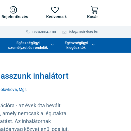
Bejelentkezés
Kedvencek
Kosár
0634/884-100
info@unizdrav.hu
Egészségügyi
Egészségügyi
személyzet és rendelők
kiegészítők
asszunk inhalátort
Holovková, Mgr.
ációra - az évek óta bevált
, amely nemcsak a légutakra
hatást. Az inhalátornak
atóanyag közvetlenül oda jut,