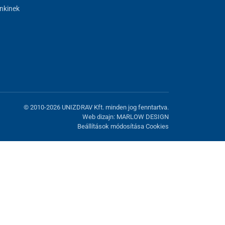
nkinek
© 2010-2026 UNIZDRAV Kft. minden jog fenntartva.
Web dizajn: MARLOW DESIGN
Beállítások módosítása Cookies
atunk fel. Lehetősége van visszautasítani az opcionális cookie-