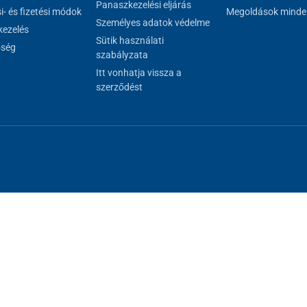
Panaszkezelési eljárás
si- és fizetési módok
Megoldások minde
Személyes adatok védelme
ezelés
Sütik használati
őség
szabályzata
Itt vonhatja vissza a
szerződést
al megfelelő működéséhez, másokat csak az Ön hozzájárulásával használh