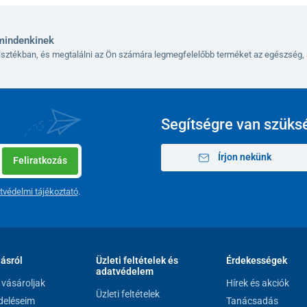
mindenkinek
lasztékban, és megtalálni az Ön számára legmegfelelőbb terméket az egészség, 
Segítségre van szüks
Írjon nekünk
Feliratkozás
tvédelmi tájékoztató
.
lásról
Üzleti feltételek és
Érdekességek
adatvédelem
vásároljak
Hírek és akciók
Üzleti feltételek
eléseim
Tanácsadás