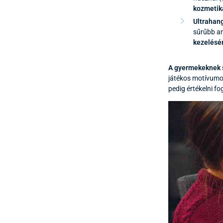
kozmetik
Ultrahan
sűrűbb an
kezelésé
A gyermekeknek s
játékos motívumok
pedig értékelni f