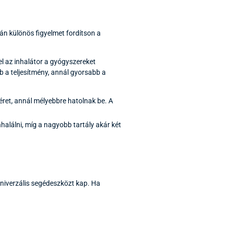
án különös figyelmet fordítson a
yel az inhalátor a gyógyszereket
bb a teljesítmény, annál gyorsabb a
ret, annál mélyebbre hatolnak be. A
nhalálni, míg a nagyobb tartály akár két
univerzális segédeszközt kap. Ha