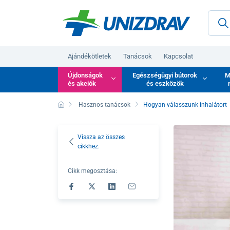
Ajándékötletek
Tanácsok
Kapcsolat
Újdonságok
Egészségügyi bútorok
M
és akciók
és eszközök
Hasznos tanácsok
Hogyan válasszunk inhalátort
Vissza az összes
cikkhez.
Cikk megosztása: