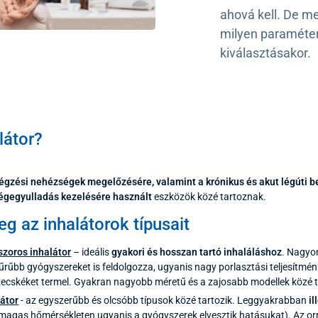
ahová kell. De me
milyen paraméter
kiválasztásakor.
látor?
légzési nehézségek megelőzésére, valamint a krónikus és akut légúti 
égegyulladás kezelésére használt
eszközök közé tartoznak.
g az inhalátorok típusait
zoros inhalátor
– ideális
gyakori és hosszan tartó inhaláláshoz
. Nagyon
űrűbb gyógyszereket is feldolgozza, ugyanis nagy porlasztási teljesítmé
ecskéket termel. Gyakran nagyobb méretű és a zajosabb modellek közé t
látor
- az egyszerűbb és olcsóbb típusok közé tartozik. Leggyakrabban
i
magas hőmérsékleten ugyanis a gyógyszerek elvesztik hatásukat). Az or