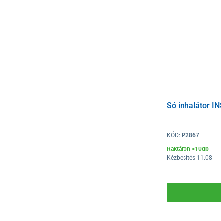
Só inhalátor I
KÓD:
P2867
Raktáron >10db
Kézbesítés 11.08