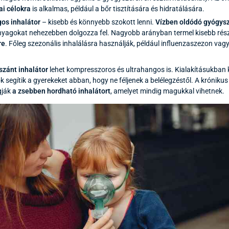
ai célokra
is alkalmas, például a bőr tisztítására és hidratálására.
gos inhalátor
– kisebb és könnyebb szokott lenni.
Vízben oldódó gyógysz
yagokat nehezebben dolgozza fel. Nagyobb arányban termel kisebb része
re
. Főleg szezonális inhalálásra használják, például influenzaszezon vagy 
zánt inhalátor
lehet kompresszoros és ultrahangos is. Kialakításukban
 segítik a gyerekeket abban, hogy ne féljenek a belélegzéstől. A krónik
ogják
a zsebben hordható inhalátort
, amelyet mindig magukkal vihetnek.