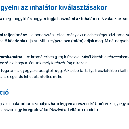
figyelni az inhalátor kiválasztásakor
lja meg
, hogy ki és hogyan fogja használni az inhalátort.
A választás sor
si teljesítmény
– a porlasztási teljesítmény azt a sebességet jelzi, amell
hető köddé alakítja át. Milliliter/perc-ben (ml/m) adják meg. Minél nagyo
zecskeméret
– mikrométerben (µm) kifejezve. Minél kisebb a részecskemé
yező az, hogy a légutak melyik részét fogja kezelni.
érfogata
– a gyógyszeradagtól függ. A kisebb tartállyal részletekben kell i
a is elegendő lehet utántöltés nélkül.
ció
gy az inhalátorban
szabályozható legyen a részecskék mérete
, így egy 
válasszon
egy integrált váladékszívóval ellátott modellt.