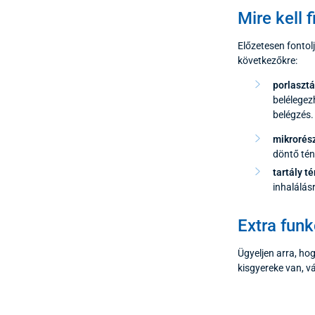
Mire kell 
Előzetesen fonto
következőkre:
porlasztá
belélegez
belégzés.
mikrorés
döntő tén
tartály t
inhalálásr
Extra funk
Ügyeljen arra, ho
kisgyereke van, 