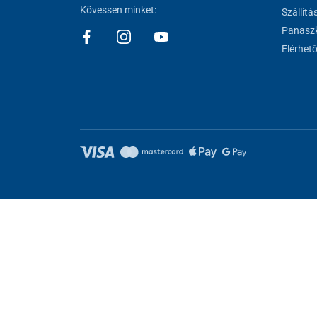
Kövessen minket:
Szállítá
Panaszk
Elérhet
Sütik beállítása
Ezek az oldalak cookie-kat használnak. Egyesek szükségesek az old
kat.
Elutasítani.