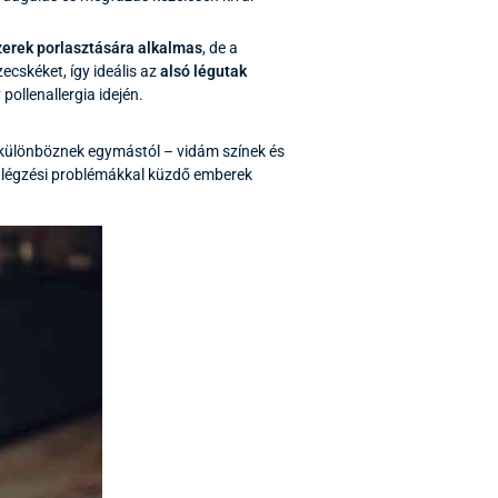
erek porlasztására alkalmas
, de a
cskéket, így ideális az
alsó légutak
pollenallergia idején.
 különböznek egymástól – vidám színek és
us légzési problémákkal küzdő emberek