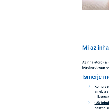
Mi az inha
Az inhalátorok
a 
hörghurut vagy g
Ismerje me
Kompress
amely a s
mikrorész
Gőz inha
használ (