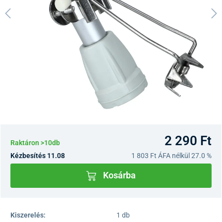
2 290 Ft
Raktáron >10db
Kézbesítés 11.08
1 803 Ft
ÁFA nélkül 27.0 %
Kosárba
Kiszerelés:
1 db