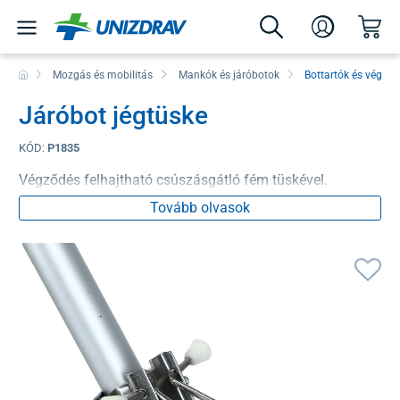
Mozgás és mobilitás
Mankók és járóbotok
Bottartók és végek
Járóbot jégtüske
KÓD:
P1835
Végződés felhajtható csúszásgátló fém tüskével.
Tovább olvasok