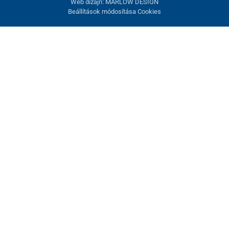
Web dizajn: MARLOW DESIGN
Beállítások módosítása Cookies
Sütik beállítása
Ezek az oldalak cookie-kat használnak. Egyesek szükségesek az
oldal megfelelő működéséhez, másokat csak az Ön
hozzájárulásával használhatunk fel. Lehetősége van
visszautasítani az opcionális cookie-kat.
Elutasítani.
Feltétlenül szükséges
Teljesítmény
Marketing sütik
Mindent elfogadni
Beállítások kezelése