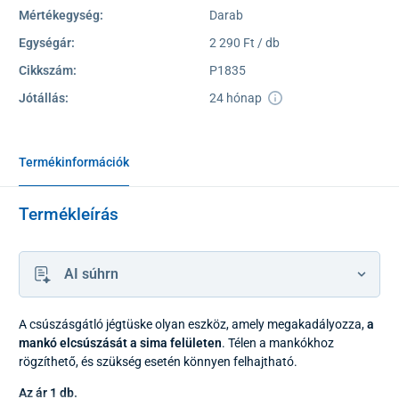
Mértékegység:
Darab
Egységár:
2 290 Ft / db
Cikkszám:
P1835
Jótállás:
24 hónap
Termékinformációk
Termékleírás
AI súhrn
A csúszásgátló jégtüske olyan eszköz, amely megakadályozza,
a
mankó elcsúszását a sima felületen
. Télen a mankókhoz
rögzíthető, és szükség esetén könnyen felhajtható.
Az ár 1 db.