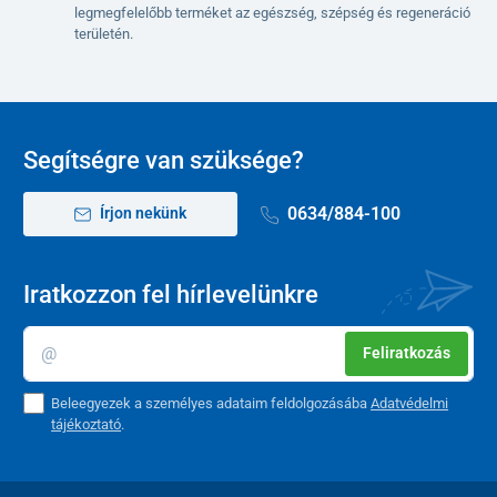
legmegfelelőbb terméket az egészség, szépség és regeneráció
területén.
Segítségre van szüksége?
0634/884-100
Írjon nekünk
Iratkozzon fel hírlevelünkre
Feliratkozás
Beleegyezek a személyes adataim feldolgozásába
Adatvédelmi
tájékoztató
.