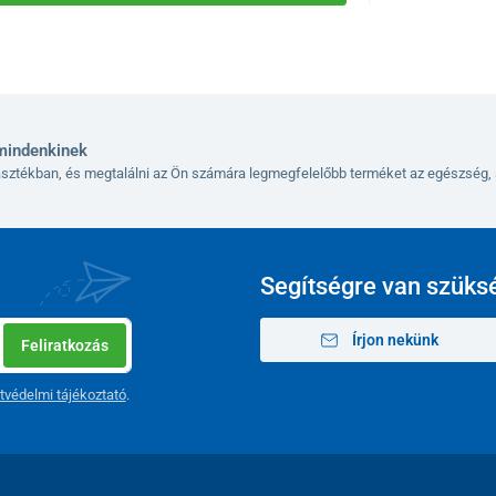
mindenkinek
lasztékban, és megtalálni az Ön számára legmegfelelőbb terméket az egészség, 
Segítségre van szüks
Írjon nekünk
Feliratkozás
tvédelmi tájékoztató
.