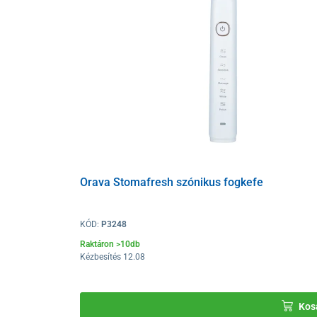
Orava Stomafresh szónikus fogkefe
KÓD:
P3248
Raktáron >10db
Kézbesítés 12.08
Kos