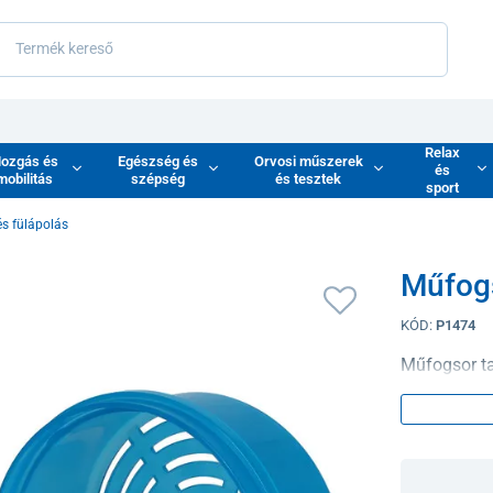
Relax
ozgás és
Egészség és
Orvosi műszerek
és
mobilitás
szépség
és tesztek
sport
és fülápolás
Műfogs
KÓD:
P1474
Műfogsor ta