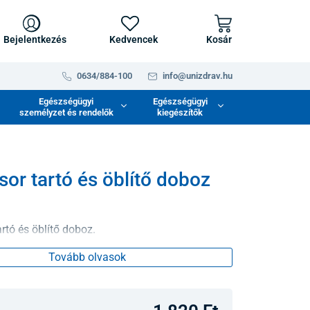
Bejelentkezés
Kedvencek
Kosár
0634/884-100
info@unizdrav.hu
Egészségügyi
Egészségügyi
személyzet és rendelők
kiegészítők
or tartó és öblítő doboz
rtó és öblítő doboz.
Tovább olvasok