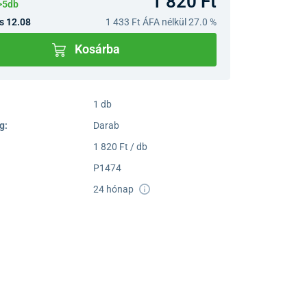
1 820 Ft
>5db
s 12.08
1 433 Ft
ÁFA nélkül 27.0 %
Kosárba
1 db
g:
Darab
1 820 Ft / db
P1474
24 hónap