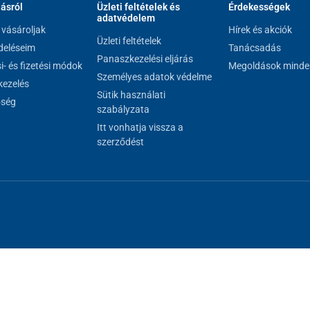
lásról
Üzleti feltételek és
Érdekességek
adatvédelem
vásároljak
Hírek és akciók
Üzleti feltételek
eléseim
Tanácsadás
Panaszkezelési eljárás
si- és fizetési módok
Megoldások minde
Személyes adatok védelme
ezelés
Sütik használati
őség
szabályzata
Itt vonhatja vissza a
szerződést