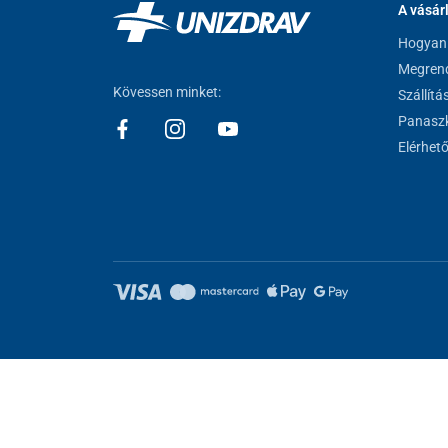
A vásár
Hogyan 
Megrend
Kövessen minket:
Szállítá
Panaszk
Elérhet
Sütik beállítása