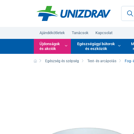
Ajándékötletek
Tanácsok
Kapcsolat
Újdonságok
Egészségügyi bútorok
M
és akciók
és eszközök
Egészség és szépség
Test- és arcápolás
Fog- 