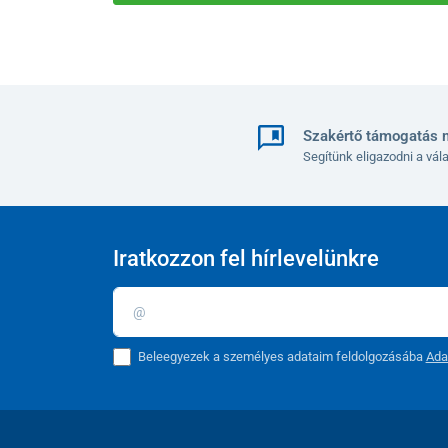
Szakértő támogatás 
Segítünk eligazodni a vá
Iratkozzon fel hírlevelünkre
Beleegyezek a személyes adataim feldolgozásába
Ada