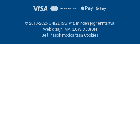
© 2010-2026 UNIZDRAV Kft. minden jog fenntartva.
Web dizajn: MARLOW DESIGN
Beállítások módosítása Cookies
Sütik beállítása
Ezek az oldalak cookie-kat használnak. Egyesek szükségesek az
oldal megfelelő működéséhez, másokat csak az Ön
hozzájárulásával használhatunk fel. Lehetősége van
visszautasítani az opcionális cookie-kat.
Elutasítani.
Feltétlenül szükséges
Teljesítmény
Marketing sütik