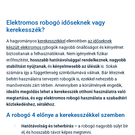
Elektromos robogó időseknek vagy
kerekesszék?
A hagyományos
kerekesszékkel
ellentétben
az időseknek
készült elektromos ro
bogók nagyobb önállóságot és kényelmet
biztosítanak a felhasználóknak. Nem igényelnek fizikai
erőfeszítést,
hosszabb hatótávolsággal rendelkeznek
,
nagyobb
stabilitást nyújtanak
, és
kényelmesebb az ülésük
is. Sokak
számára így a függetlenség szimbólumává válnak. Bár léteznek
beltéri használatra tervezett robogók is, ezekkel nehezebb a
manőverezés zárt térben. Amennyiben a körülmények engedik,
ideális megoldás lehet a kerekesszék otthoni használatra való
megtartása, és egy elektromos robogó használata a szabadtéri
közlekedéshez, sétákhoz.
A robogó 4 előnye a kerekesszékkel szemben
Hatótávolság és teherbírás –
a robogó nagyobb súlyt bír
el, és hosszabb távot képes megtenni.