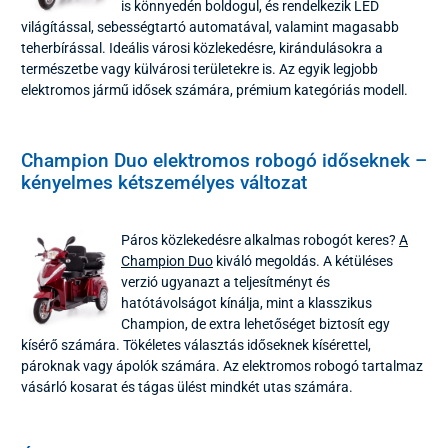
is könnyedén boldogul, és rendelkezik LED
világítással, sebességtartó automatával, valamint magasabb
teherbírással. Ideális városi közlekedésre, kirándulásokra a
természetbe vagy külvárosi területekre is. Az egyik legjobb
elektromos jármű idősek számára, prémium kategóriás modell.
Champion Duo elektromos robogó időseknek –
kényelmes kétszemélyes változat
Páros közlekedésre alkalmas robogót keres?
A
Champion Duo
kiváló megoldás. A kétüléses
verzió ugyanazt a teljesítményt és
hatótávolságot kínálja, mint a klasszikus
Champion, de extra lehetőséget biztosít egy
kísérő számára. Tökéletes választás időseknek kísérettel,
pároknak vagy ápolók számára. Az elektromos robogó tartalmaz
vásárló kosarat és tágas ülést mindkét utas számára.