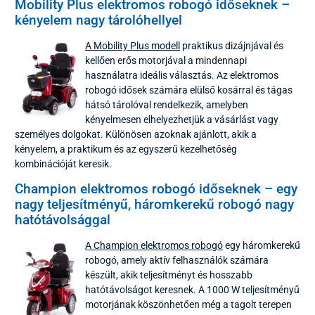
Mobility Plus elektromos robogó időseknek –
kényelem nagy tárolóhellyel
A Mobility Plus modell
praktikus dizájnjával és
kellően erős motorjával a mindennapi
használatra ideális választás. Az elektromos
robogó idősek számára elülső kosárral és tágas
hátsó tárolóval rendelkezik, amelyben
kényelmesen elhelyezhetjük a vásárlást vagy
személyes dolgokat. Különösen azoknak ajánlott, akik a
kényelem, a praktikum és az egyszerű kezelhetőség
kombinációját keresik.
Champion elektromos robogó időseknek – egy
nagy teljesítményű, háromkerekű robogó nagy
hatótávolsággal
A Champion elektromos robogó
egy háromkerekű
robogó, amely aktív felhasználók számára
készült, akik teljesítményt és hosszabb
hatótávolságot keresnek. A 1000 W teljesítményű
motorjának köszönhetően még a tagolt terepen