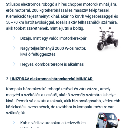
Stílusos elektromos robogó a híres chopper motorok mintájára,
erős motorral, 200 kg teherbírással és masszív felépítéssel.
Kiemelkedő teljesítményt kínál, akár 45 km/h végsebességgel és
50–70 km hatótávolsággal. Ideális aktív felhasználók számára,
akik többet szeretnének, mint eljutni a boltig.
Dizájn, mint egy valódi motorkerékpár
Nagy teljesítményű 2000 W-os motor,
kiváló felfüggesztés
Hegyes, dombos terepre is alkalmas
2.
UNIZDRAV elektromos háromkerekű MINICAR
Kompakt háromkerekű robogó tetővel és zárt vázzal, amely
megvéd a széltől és az esőtől, akár 3 személy számára is helyet
kínál. Remek választás azoknak, akik biztonságosabb, védettebb
közlekedést szeretnének, de továbbra is kompakt méretre van
szükségük.
Kabin védi az utasokat a kedvezőtlen