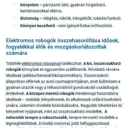
Kényelem –
párnázott ülés, gyakran forgatható,
kartámaszokkal ellátva.
Biztonság –
világítás, tükrök, irányjelzők, tolatási funkció.
Könnyen kezelhető -
nem igényel fizikai erőfeszítést.
Elektromos robogók összehasonlítása idősek,
fogyatékkal élők és mozgáskorlátozottak
számára
Többféle
elektromos robogóval
találkozhat.
A kis, összecsukható
robogók
könnyűek és egyszerűen szállíthatók. Rövidebb távokra
ideálisak (például bevásárlóközpontokban). Összecsukott
állapotban elférnek az autó csomagtartójában, amit különösen a
gyakran utazók vagy a felhasználóról gondoskodó családtagok
értékelnek.
A közepes méretű robogók
mindennapi használatra
ideálisak – stabilak, kényelmesek, és alkalmasak szilárd burkolatú
utakra, valamint rövidebb kirándulásokra. Nagyobb teherbírást és
kényelmet nyújtanak, mint az összecsukható modellek.
A
nehezebb terepre a robusztusabb
, terepre tervezett modellek a
legmegfelelőbbek. Erősebb motorral, jobb felfüggesztéssel,