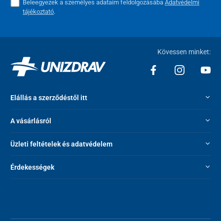
Beleegyezek a személyes adataim feldolgozásába
Adatvédelmi
tájékoztató
.
Kövessen minket:
Elállás a szerződéstől itt
A vásárlásról
Üzleti feltételek és adatvédelem
Érdekességek