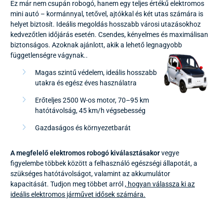
Ez már nem csupán robogó, hanem egy teljes értékű elektromos
mini autó – kormánnyal, tetővel, ajtókkal és két utas számára is
helyet biztosít. Ideális megoldás hosszabb városi utazásokhoz
kedvezőtlen időjárás esetén. Csendes, kényelmes és maximálisan
biztonságos. Azoknak ajánlott, akik a lehető legnagyobb
függetlenségre vágynak..
Magas szintű védelem, ideális hosszabb
utakra és egész éves használatra
Erőteljes 2500 W-os motor, 70–95 km
hatótávolság, 45 km/h végsebesség
Gazdaságos és környezetbarát
A megfelelő elektromos robogó kiválasztásakor
vegye
figyelembe többek között a felhasználó egészségi állapotát, a
szükséges hatótávolságot, valamint az akkumulátor
kapacitását. Tudjon meg többet arról
, hogyan válassza ki az
ideális elektromos járművet idősek számára.