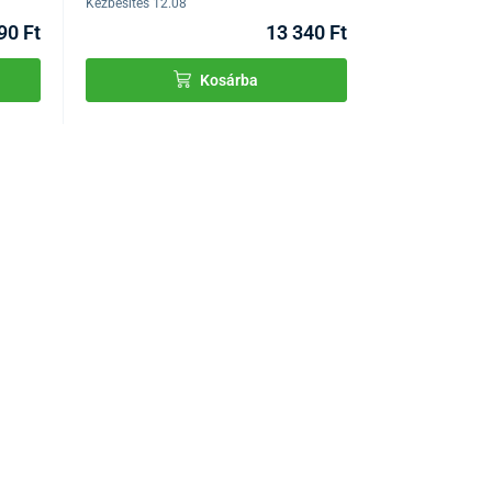
Kézbesítés 12.08
90 Ft
13 340 Ft
Kosárba