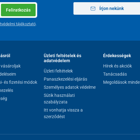
Írjon nekünk
Feliratkozás
tvédelmi tájékoztató
.
lásról
Üzleti feltételek és
Érdekességek
adatvédelem
vásároljak
Hírek és akciók
Üzleti feltételek
eléseim
Tanácsadás
Panaszkezelési eljárás
si- és fizetési módok
Megoldások minde
Személyes adatok védelme
ezelés
Sütik használati
őség
szabályzata
Itt vonhatja vissza a
szerződést