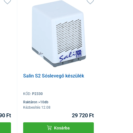
Salin S2 Sóslevegő készülék
KÓD:
P2330
Raktáron >10db
Kézbesítés 12.08
90 Ft
29 720 Ft
Kosárba