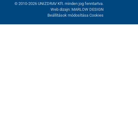
© 2010-2026 UNIZDRAV Kft. minden jog fenntartva.
Web dizajn: MARLOW DESIGN
Beállítások módosítása Cookies
atunk fel. Lehetősége van visszautasítani az opcionális cookie-