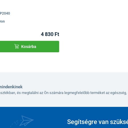
P2040
ron
4 830 Ft
Kosárba
mindenkinek
lasztékban, és megtalálni az Ön számára legmegfelelőbb terméket az egészség, 
Segítségre van szüks