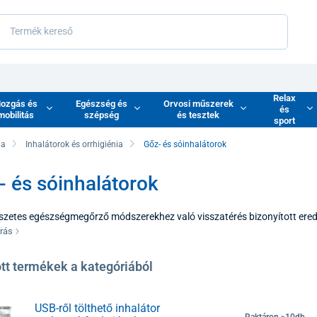
Relax
ozgás és
Egészség és
Orvosi műszerek
és
mobilitás
szépség
és tesztek
sport
ia
Inhalátorok és orrhigiénia
Gőz- és sóinhalátorok
- és sóinhalátorok
szetes egészségmegőrző módszerekhez való visszatérés bizonyított ered
sóinhalátorok kategóriája ötvözi a nedves hő előnyeit és az ásványi anya
írás
k, hogy a tengerparti területek vagy a gyógyító termálforrások jótékony
mára, akik a tiszta légzés nem invazív módját részesítik előnyben.
tt termékek a kategóriából
USB-ről tölthető inhalátor
Raktáron >10db