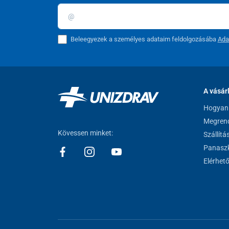
Beleegyezek a személyes adataim feldolgozásába
Ada
A vásár
Hogyan 
Megrend
Kövessen minket:
Szállítá
Panaszk
Elérhet