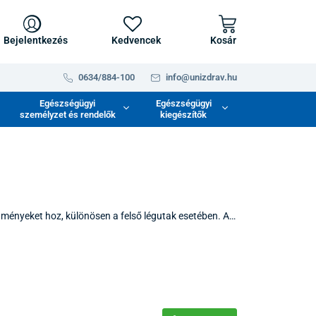
Bejelentkezés
Kedvencek
Kosár
0634/884-100
info@unizdrav.hu
Egészségügyi
Egészségügyi
személyzet és rendelők
kiegészítők
ményeket hoz, különösen a felső légutak esetében. A
gok tisztító tulajdonságait. Ezeket az eszközöket úgy
 környezetét szimulálják otthonában. Ideális megoldás