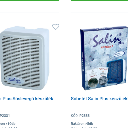
n Plus Sóslevegő készülék
Sóbetét Salin Plus készülé
P2331
KÓD:
P2333
ron >10db
Raktáron >5db