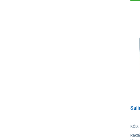
Sali
KÓD:
Raktá