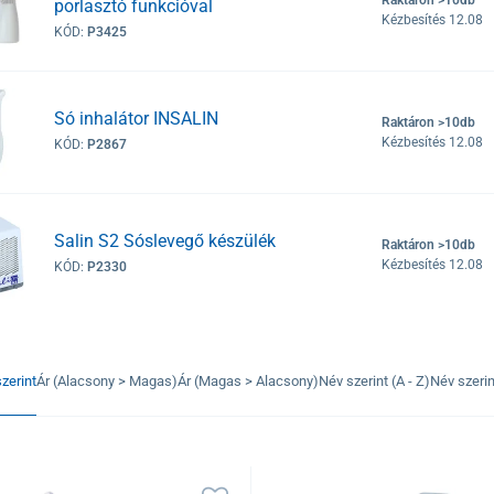
porlasztó funkcióval
Kézbesítés 12.08
KÓD:
P3425
Só inhalátor INSALIN
Raktáron >10db
Kézbesítés 12.08
KÓD:
P2867
Salin S2 Sóslevegő készülék
Raktáron >10db
Kézbesítés 12.08
KÓD:
P2330
zerint
Ár (Alacsony > Magas)
Ár (Magas > Alacsony)
Név szerint (A - Z)
Név szerint