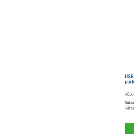
USB-
porl
KÓD:
Raktá
Kézbe