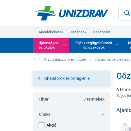
Ajándékötletek
Tanácsok
Kapcsolat
Újdonságok
Egészségügyi bútorok
M
és akciók
és eszközök
Orvosi műszerek és tesztek
Légzés- és oxigénteráp
Gőz
Inhalátorok és orrhigiénia
A termé
gőz- és 
Teljes le
Filter
7 termékek
tervezté
azok szá
Ajánlo
Címke
Akció