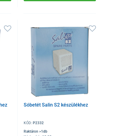
khez
Sóbetét Salin S2 készülékhez
KÓD:
P2332
Raktáron >1db