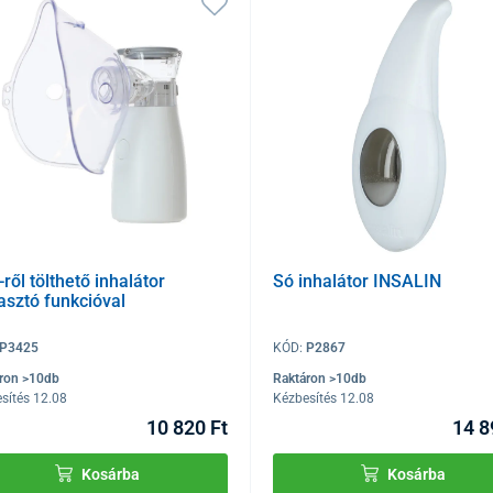
ről tölthető inhalátor
Só inhalátor INSALIN
asztó funkcióval
P3425
KÓD:
P2867
ron >10db
Raktáron >10db
sítés 12.08
Kézbesítés 12.08
10 820 Ft
14 8
Kosárba
Kosárba