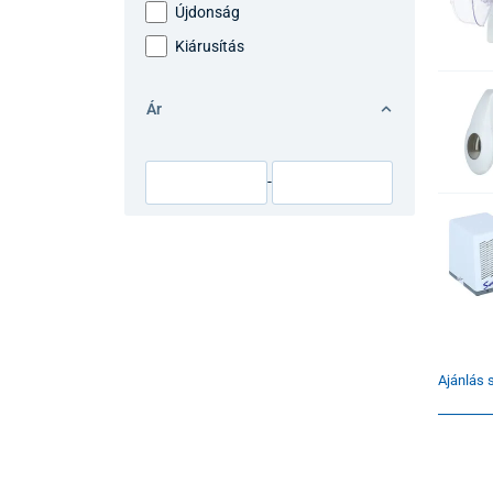
Újdonság
Kiárusítás
Ár
-
Ajánlás s