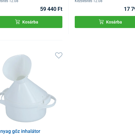
sítés 12.08
Kézbesítés 12.08
59 440 Ft
17 7
Kosárba
Kosárba
nyag gőz inhalátor