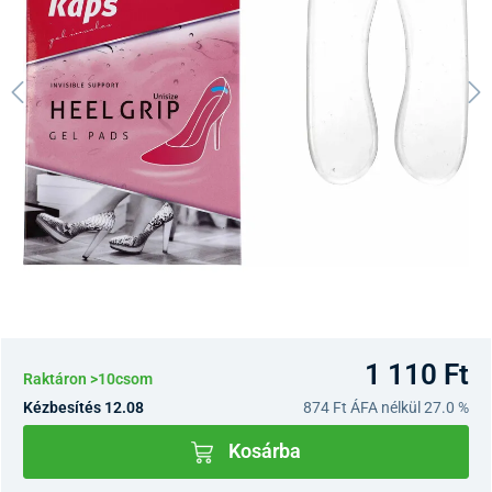
1 110 Ft
Raktáron >10csom
Kézbesítés 12.08
874 Ft
ÁFA nélkül 27.0 %
Kosárba