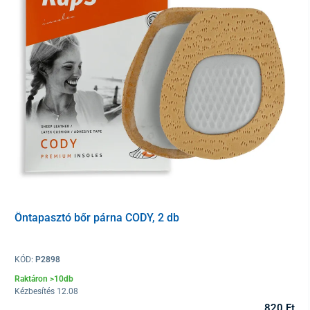
Öntapasztó bőr párna CODY, 2 db
KÓD:
P2898
Raktáron >10db
Kézbesítés 12.08
820 Ft