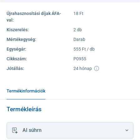
Újrahasznosítási díjak ÁFA-
18 Ft
val:
Kiszerelés:
2 db
Mértékegység:
Darab
Egységár:
555 Ft / db
Cikkszám:
P0955
Jótállás:
24 hónap
Termékinformációk
Termékleírás
AI súhrn