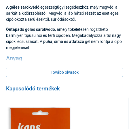
A géles sarokvédő
egészségügyi segédeszköz, mely megvédi a
sarkát a kidörzsöléstől. Megvédi a láb hátsó részét az esetleges
cipő okozta sérülésektől, súrlódásoktól.
Öntapadó géles sarokvédő
, amely tökéletesen rögzíthető
bármilyen típusú női és férfi cipőben. Megakadályozza a túl nagy
cipők lecsúszását. A
puha, sima és átlátszó
gél nem rontja a cipő
megjelenését.
Anyag
szilikonos gél
Tovább olvasok
Csomagolás
Kapcsolódó termékek
2 db