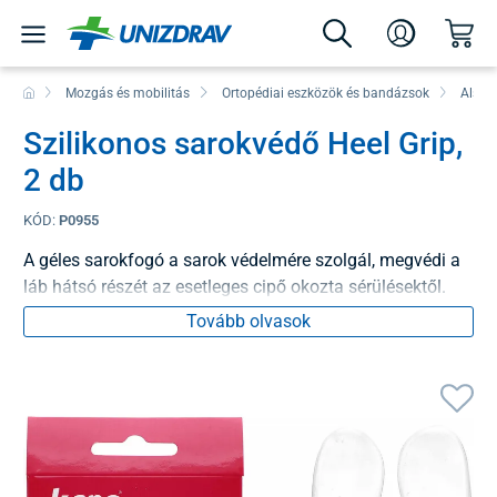
Mozgás és mobilitás
Ortopédiai eszközök és bandázsok
Alsó 
Szilikonos sarokvédő Heel Grip,
2 db
KÓD:
P0955
A géles sarokfogó a sarok védelmére szolgál, megvédi a
láb hátsó részét az esetleges cipő okozta sérülésektől.
Tovább olvasok