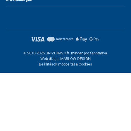
© 2010-2026 UNIZDRAV Kft. minden jog fenntartva.
Web dizajn: MARLOW DESIGN
Beállítások módosítása Cookies
Sütik beállítása
Ezek az oldalak cookie-kat használnak. Egyesek szükségesek az
oldal megfelelő működéséhez, másokat csak az Ön
hozzájárulásával használhatunk fel. Lehetősége van
visszautasítani az opcionális cookie-kat.
Elutasítani.