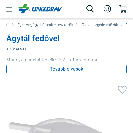
Egészségügyi bútorok és eszközök
Toalett segédeszközök
Toal
Ágytál fedővel
KÓD:
P0911
Műanyag ágytál fedéllel, 2,2 l űrtartalommal.
Tovább olvasok