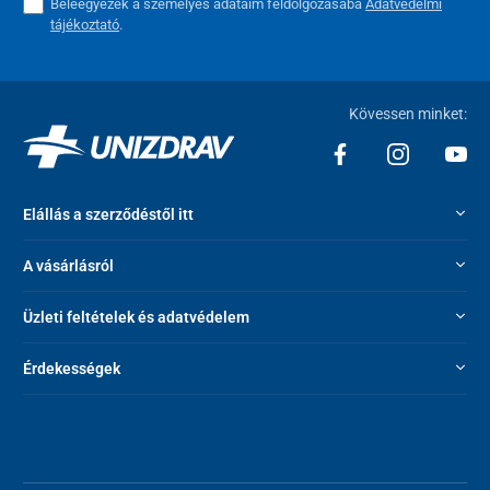
Beleegyezek a személyes adataim feldolgozásába
Adatvédelmi
tájékoztató
.
Kövessen minket:
Elállás a szerződéstől itt
A vásárlásról
Üzleti feltételek és adatvédelem
Érdekességek