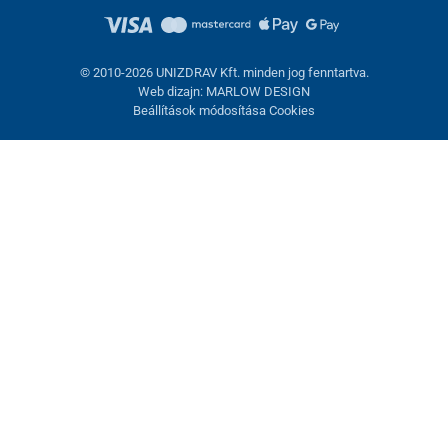
© 2010-2026 UNIZDRAV Kft. minden jog fenntartva.
Web dizajn: MARLOW DESIGN
Beállítások módosítása Cookies
Sütik beállítása
Ezek az oldalak cookie-kat használnak. Egyesek szükségesek az
oldal megfelelő működéséhez, másokat csak az Ön
hozzájárulásával használhatunk fel. Lehetősége van
visszautasítani az opcionális cookie-kat.
Elutasítani.
Feltétlenül szükséges
Teljesítmény
Marketing sütik