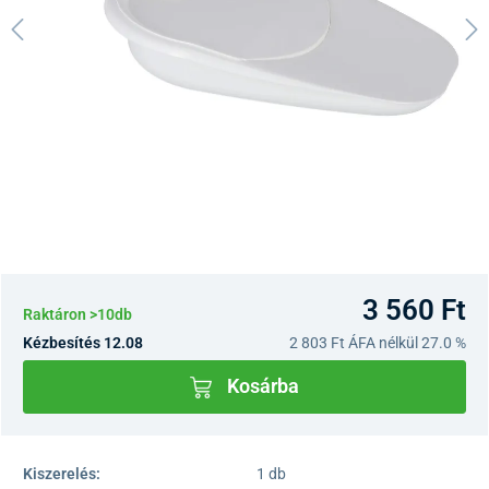
3 560 Ft
Raktáron >10db
Kézbesítés 12.08
2 803 Ft
ÁFA nélkül 27.0 %
Kosárba
Kiszerelés:
1 db