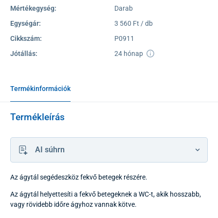
Mértékegység:
Darab
Egységár:
3 560 Ft / db
Cikkszám:
P0911
Jótállás:
24 hónap
Termékinformációk
Termékleírás
AI súhrn
Az ágytál segédeszköz fekvő betegek részére.
Az ágytál helyettesíti a fekvő betegeknek a WC-t, akik hosszabb,
vagy rövidebb időre ágyhoz vannak kötve.