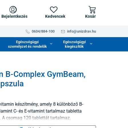
Bejelentkezés
Kedvencek
Kosár
0634/884-100
info@unizdrav.hu
Egészségügyi
Egészségügyi
személyzet és rendelők
kiegészítők
in B-Complex GymBeam,
pszula
itamin készítmény, amely 8 különböző B-
lamint C- és E-vitamint tartalmaz tabletta
 A csomag 120 tablettát tartalmaz.