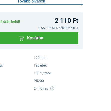
Tovább olvasok
2 110 Ft
24 órán belül!
1 661 Ft
ÁFA nélkül 27.0 %
Kosárba
120 tabl
g:
Tabletek
18 Ft / tabl
P5200
24 hónap