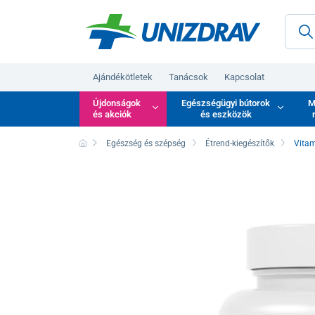
Ajándékötletek
Tanácsok
Kapcsolat
Újdonságok
Egészségügyi bútorok
M
és akciók
és eszközök
Egészség és szépség
Étrend-kiegészítők
Vitam