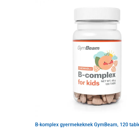
Kiváló biológiai hasznosulású összetétel.
Gazdaságos kiszerelés, praktikus tabletta fo
Adagolás
Naponta 1 tabletta
A tablettát elegendő mennyiségű vízzel nyelje l
Figyelmeztetés
Ne lépje túl az ajánlott napi adagot.
Az étrend-kiegészítő nem helyettesíti a változ
Gyermekek, várandós és szoptató nők számár
Kisgyermekektől elzárva tartandó.
Száraz helyen, legfeljebb 25 °C-on tárolandó.
Fagytól és közvetlen napfénytől védve tárolan
B-komplex gyermekeknek GymBeam, 120 table
Összetevők