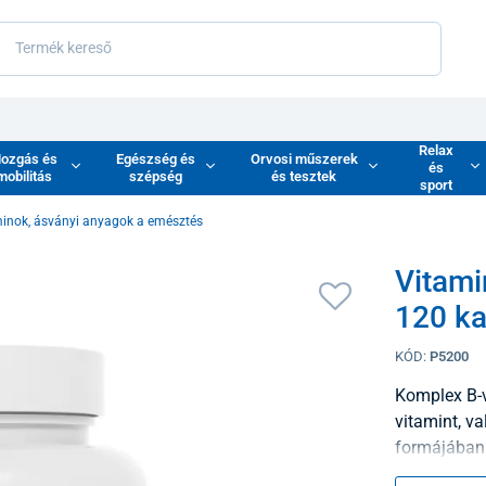
Relax
ozgás és
Egészség és
Orvosi műszerek
és
mobilitás
szépség
és tesztek
sport
inok, ásványi anyagok a emésztés
Vitam
120 ka
KÓD:
P5200
Komplex B-v
vitamint, va
formájában.