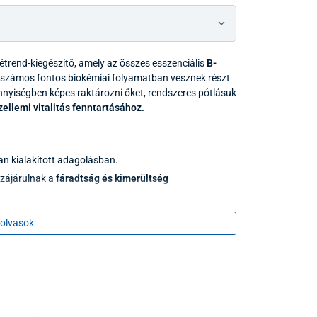
 étrend-kiegészítő, amely az összes esszenciális
B-
 számos fontos biokémiai folyamatban vesznek részt
nnyiségben képes raktározni őket, rendszeres pótlásuk
zellemi vitalitás fenntartásához.
an kialakított adagolásban.
zájárulnak a
fáradtság és kimerültség
ogatják az
idegrendszer megfelelő működését.
olvasok
zájárulnak a normál
pszichológiai funkciók
mmunrendszer
megfelelő működését.
artásához.
ni a
bőr és a nyálkahártyák egészségét.