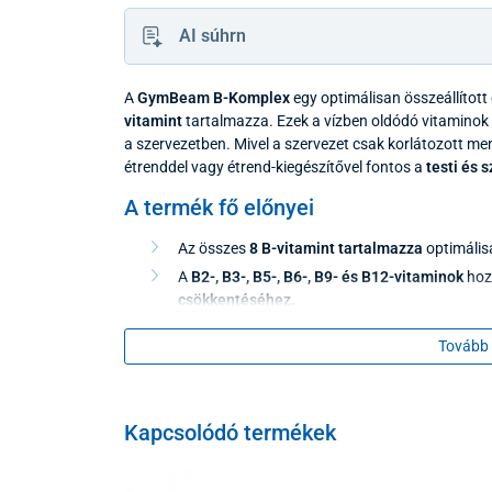
AI súhrn
A
GymBeam B-Komplex
egy optimálisan összeállított
vitamint
tartalmazza. Ezek a vízben oldódó vitaminok
a szervezetben. Mivel a szervezet csak korlátozott me
étrenddel vagy étrend-kiegészítővel fontos a
testi és s
A termék fő előnyei
Az összes
8 B-vitamint tartalmazza
optimális
A
B2-, B3-, B5-, B6-, B9- és B12-vitaminok
hoz
csökkentéséhez.
A
B1-, B2-, B3-, B6-, B7- és B12-vitaminok
tám
Tovább 
A
B1-, B3-, B6-, B7-, B9- és B12-vitaminok
hoz
fenntartásához.
A
B6-, B9- és B12-vitaminok
támogatják az
i
Kapcsolódó termékek
A
B2-vitamin
hozzájárul a
normál látás
fennt
A
B2-, B3- és B7-vitaminok
segítenek megőriz