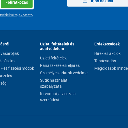
Írjon nekünk
Feliratkozás
200%
tvédelmi tájékoztató
.
.
lásról
Üzleti feltételek és
Érdekességek
adatvédelem
vásároljak
Hírek és akciók
Üzleti feltételek
2014. (II. 26.) Korm. rendelet 29. § (1) e) pontja
eléseim
Tanácsadás
Panaszkezelési eljárás
si- és fizetési módok
Megoldások minde
si jogát olyan zárt
Személyes adatok védelme
ezelés
 vagy higiéniai
Sütik használati
ő vissza. Kivételt képeznek azok az esetek, amikor
őség
szabályzata
 működésének megállapításához szükséges mértékben
Itt vonhatja vissza a
szerződést
rvényesítés.