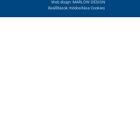
Web dizajn: MARLOW DESIGN
Beállítások módosítása Cookies
atunk fel. Lehetősége van visszautasítani az opcionális cookie-